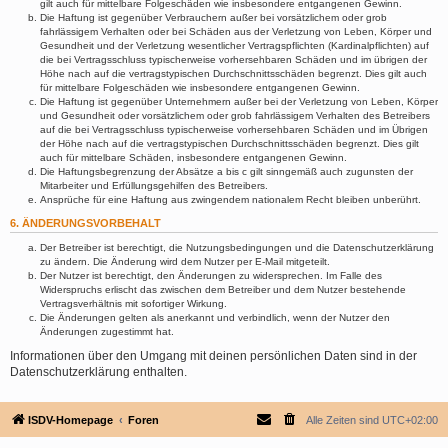
gilt auch für mittelbare Folgeschäden wie insbesondere entgangenen Gewinn.
Die Haftung ist gegenüber Verbrauchern außer bei vorsätzlichem oder grob
fahrlässigem Verhalten oder bei Schäden aus der Verletzung von Leben, Körper und
Gesundheit und der Verletzung wesentlicher Vertragspflichten (Kardinalpflichten) auf
die bei Vertragsschluss typischerweise vorhersehbaren Schäden und im übrigen der
Höhe nach auf die vertragstypischen Durchschnittsschäden begrenzt. Dies gilt auch
für mittelbare Folgeschäden wie insbesondere entgangenen Gewinn.
Die Haftung ist gegenüber Unternehmern außer bei der Verletzung von Leben, Körper
und Gesundheit oder vorsätzlichem oder grob fahrlässigem Verhalten des Betreibers
auf die bei Vertragsschluss typischerweise vorhersehbaren Schäden und im Übrigen
der Höhe nach auf die vertragstypischen Durchschnittsschäden begrenzt. Dies gilt
auch für mittelbare Schäden, insbesondere entgangenen Gewinn.
Die Haftungsbegrenzung der Absätze a bis c gilt sinngemäß auch zugunsten der
Mitarbeiter und Erfüllungsgehilfen des Betreibers.
Ansprüche für eine Haftung aus zwingendem nationalem Recht bleiben unberührt.
6. ÄNDERUNGSVORBEHALT
Der Betreiber ist berechtigt, die Nutzungsbedingungen und die Datenschutzerklärung
zu ändern. Die Änderung wird dem Nutzer per E-Mail mitgeteilt.
Der Nutzer ist berechtigt, den Änderungen zu widersprechen. Im Falle des
Widerspruchs erlischt das zwischen dem Betreiber und dem Nutzer bestehende
Vertragsverhältnis mit sofortiger Wirkung.
Die Änderungen gelten als anerkannt und verbindlich, wenn der Nutzer den
Änderungen zugestimmt hat.
Informationen über den Umgang mit deinen persönlichen Daten sind in der
Datenschutzerklärung enthalten.
ISDV-Homepage
Foren
Alle Zeiten sind
UTC+02:00