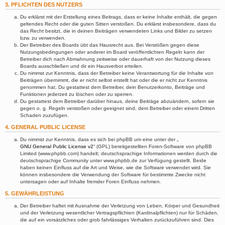
3. PFLICHTEN DES NUTZERS
Du erklärst mit der Erstellung eines Beitrags, dass er keine Inhalte enthält, die gegen
geltendes Recht oder die guten Sitten verstoßen. Du erklärst insbesondere, dass du
das Recht besitzt, die in deinen Beiträgen verwendeten Links und Bilder zu setzen
bzw. zu verwenden.
Der Betreiber des Boards übt das Hausrecht aus. Bei Verstößen gegen diese
Nutzungsbedingungen oder anderer im Board veröffentlichten Regeln kann der
Betreiber dich nach Abmahnung zeitweise oder dauerhaft von der Nutzung dieses
Boards ausschließen und dir ein Hausverbot erteilen.
Du nimmst zur Kenntnis, dass der Betreiber keine Verantwortung für die Inhalte von
Beiträgen übernimmt, die er nicht selbst erstellt hat oder die er nicht zur Kenntnis
genommen hat. Du gestattest dem Betreiber, dein Benutzerkonto, Beiträge und
Funktionen jederzeit zu löschen oder zu sperren.
Du gestattest dem Betreiber darüber hinaus, deine Beiträge abzuändern, sofern sie
gegen o. g. Regeln verstoßen oder geeignet sind, dem Betreiber oder einem Dritten
Schaden zuzufügen.
4. GENERAL PUBLIC LICENSE
Du nimmst zur Kenntnis, dass es sich bei phpBB um eine unter der „
GNU General Public License v2
“ (GPL) bereitgestellten Foren-Software von phpBB
Limited (www.phpbb.com) handelt; deutschsprachige Informationen werden durch die
deutschsprachige Community unter www.phpbb.de zur Verfügung gestellt. Beide
haben keinen Einfluss auf die Art und Weise, wie die Software verwendet wird. Sie
können insbesondere die Verwendung der Software für bestimmte Zwecke nicht
untersagen oder auf Inhalte fremder Foren Einfluss nehmen.
5. GEWÄHRLEISTUNG
Der Betreiber haftet mit Ausnahme der Verletzung von Leben, Körper und Gesundheit
und der Verletzung wesentlicher Vertragspflichten (Kardinalpflichten) nur für Schäden,
die auf ein vorsätzliches oder grob fahrlässiges Verhalten zurückzuführen sind. Dies