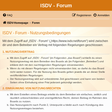
ISDV - Forum
FAQ
Registrieren
Anmelden
ISDV-Homepage
Foren
ISDV - Forum - Nutzungsbedingungen
Mit dem Zugriff auf „ISDV - Forum“ („https://www.isdv.net/forum“) wird zwischen
dir und dem Betreiber ein Vertrag mit folgenden Regelungen geschlossen:
1. NUTZUNGSVERTRAG
Mit dem Zugriff auf „ISDV - Forum“ (im Folgenden „das Board“) schließt du einen
Nutzungsvertrag mit dem Betreiber des Boards ab (im Folgenden „Betreiber“) und
erklärst dich mit den nachfolgenden Regelungen einverstanden.
Wenn du mit diesen Regelungen nicht einverstanden bist, so darfst du das Board
nicht weiter nutzen. Für die Nutzung des Boards gelten jeweils die an dieser Stelle
veröffentlichten Regelungen.
Der Nutzungsvertrag wird auf unbestimmte Zeit geschlossen und kann von beiden
Seiten ohne Einhaltung einer Frist jederzeit gekündigt werden.
2. EINRÄUMUNG VON NUTZUNGSRECHTEN
Mit dem Erstellen eines Beitrags erteilst du dem Betreiber ein einfaches, zeitlich und
räumlich unbeschränktes und unentgeltliches Recht, deinen Beitrag im Rahmen des
Boards zu nutzen.
Das Nutzungsrecht nach Punkt 2, Unterpunkt a bleibt auch nach Kündigung des
Nutzungsvertrages bestehen.