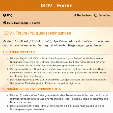
ISDV - Forum
FAQ
Registrieren
Anmelden
ISDV-Homepage
Foren
ISDV - Forum - Nutzungsbedingungen
Mit dem Zugriff auf „ISDV - Forum“ („https://www.isdv.net/forum“) wird zwischen
dir und dem Betreiber ein Vertrag mit folgenden Regelungen geschlossen:
1. NUTZUNGSVERTRAG
Mit dem Zugriff auf „ISDV - Forum“ (im Folgenden „das Board“) schließt du einen
Nutzungsvertrag mit dem Betreiber des Boards ab (im Folgenden „Betreiber“) und
erklärst dich mit den nachfolgenden Regelungen einverstanden.
Wenn du mit diesen Regelungen nicht einverstanden bist, so darfst du das Board
nicht weiter nutzen. Für die Nutzung des Boards gelten jeweils die an dieser Stelle
veröffentlichten Regelungen.
Der Nutzungsvertrag wird auf unbestimmte Zeit geschlossen und kann von beiden
Seiten ohne Einhaltung einer Frist jederzeit gekündigt werden.
2. EINRÄUMUNG VON NUTZUNGSRECHTEN
Mit dem Erstellen eines Beitrags erteilst du dem Betreiber ein einfaches, zeitlich und
räumlich unbeschränktes und unentgeltliches Recht, deinen Beitrag im Rahmen des
Boards zu nutzen.
Das Nutzungsrecht nach Punkt 2, Unterpunkt a bleibt auch nach Kündigung des
Nutzungsvertrages bestehen.