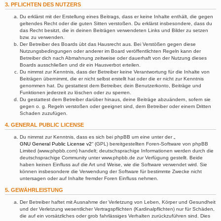
3. PFLICHTEN DES NUTZERS
Du erklärst mit der Erstellung eines Beitrags, dass er keine Inhalte enthält, die gegen
geltendes Recht oder die guten Sitten verstoßen. Du erklärst insbesondere, dass du
das Recht besitzt, die in deinen Beiträgen verwendeten Links und Bilder zu setzen
bzw. zu verwenden.
Der Betreiber des Boards übt das Hausrecht aus. Bei Verstößen gegen diese
Nutzungsbedingungen oder anderer im Board veröffentlichten Regeln kann der
Betreiber dich nach Abmahnung zeitweise oder dauerhaft von der Nutzung dieses
Boards ausschließen und dir ein Hausverbot erteilen.
Du nimmst zur Kenntnis, dass der Betreiber keine Verantwortung für die Inhalte von
Beiträgen übernimmt, die er nicht selbst erstellt hat oder die er nicht zur Kenntnis
genommen hat. Du gestattest dem Betreiber, dein Benutzerkonto, Beiträge und
Funktionen jederzeit zu löschen oder zu sperren.
Du gestattest dem Betreiber darüber hinaus, deine Beiträge abzuändern, sofern sie
gegen o. g. Regeln verstoßen oder geeignet sind, dem Betreiber oder einem Dritten
Schaden zuzufügen.
4. GENERAL PUBLIC LICENSE
Du nimmst zur Kenntnis, dass es sich bei phpBB um eine unter der „
GNU General Public License v2
“ (GPL) bereitgestellten Foren-Software von phpBB
Limited (www.phpbb.com) handelt; deutschsprachige Informationen werden durch die
deutschsprachige Community unter www.phpbb.de zur Verfügung gestellt. Beide
haben keinen Einfluss auf die Art und Weise, wie die Software verwendet wird. Sie
können insbesondere die Verwendung der Software für bestimmte Zwecke nicht
untersagen oder auf Inhalte fremder Foren Einfluss nehmen.
5. GEWÄHRLEISTUNG
Der Betreiber haftet mit Ausnahme der Verletzung von Leben, Körper und Gesundheit
und der Verletzung wesentlicher Vertragspflichten (Kardinalpflichten) nur für Schäden,
die auf ein vorsätzliches oder grob fahrlässiges Verhalten zurückzuführen sind. Dies