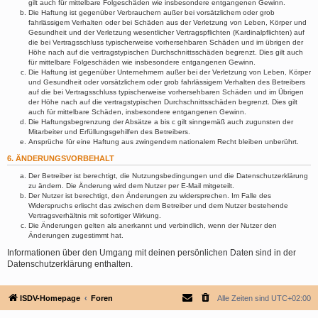
gilt auch für mittelbare Folgeschäden wie insbesondere entgangenen Gewinn.
Die Haftung ist gegenüber Verbrauchern außer bei vorsätzlichem oder grob
fahrlässigem Verhalten oder bei Schäden aus der Verletzung von Leben, Körper und
Gesundheit und der Verletzung wesentlicher Vertragspflichten (Kardinalpflichten) auf
die bei Vertragsschluss typischerweise vorhersehbaren Schäden und im übrigen der
Höhe nach auf die vertragstypischen Durchschnittsschäden begrenzt. Dies gilt auch
für mittelbare Folgeschäden wie insbesondere entgangenen Gewinn.
Die Haftung ist gegenüber Unternehmern außer bei der Verletzung von Leben, Körper
und Gesundheit oder vorsätzlichem oder grob fahrlässigem Verhalten des Betreibers
auf die bei Vertragsschluss typischerweise vorhersehbaren Schäden und im Übrigen
der Höhe nach auf die vertragstypischen Durchschnittsschäden begrenzt. Dies gilt
auch für mittelbare Schäden, insbesondere entgangenen Gewinn.
Die Haftungsbegrenzung der Absätze a bis c gilt sinngemäß auch zugunsten der
Mitarbeiter und Erfüllungsgehilfen des Betreibers.
Ansprüche für eine Haftung aus zwingendem nationalem Recht bleiben unberührt.
6. ÄNDERUNGSVORBEHALT
Der Betreiber ist berechtigt, die Nutzungsbedingungen und die Datenschutzerklärung
zu ändern. Die Änderung wird dem Nutzer per E-Mail mitgeteilt.
Der Nutzer ist berechtigt, den Änderungen zu widersprechen. Im Falle des
Widerspruchs erlischt das zwischen dem Betreiber und dem Nutzer bestehende
Vertragsverhältnis mit sofortiger Wirkung.
Die Änderungen gelten als anerkannt und verbindlich, wenn der Nutzer den
Änderungen zugestimmt hat.
Informationen über den Umgang mit deinen persönlichen Daten sind in der
Datenschutzerklärung enthalten.
ISDV-Homepage
Foren
Alle Zeiten sind
UTC+02:00