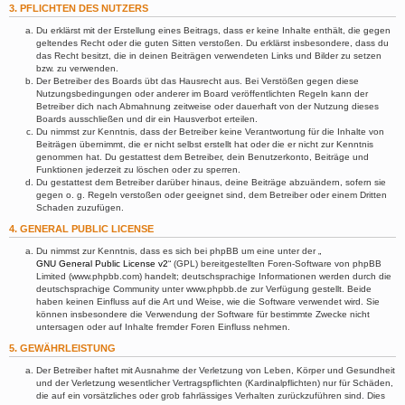
3. PFLICHTEN DES NUTZERS
Du erklärst mit der Erstellung eines Beitrags, dass er keine Inhalte enthält, die gegen
geltendes Recht oder die guten Sitten verstoßen. Du erklärst insbesondere, dass du
das Recht besitzt, die in deinen Beiträgen verwendeten Links und Bilder zu setzen
bzw. zu verwenden.
Der Betreiber des Boards übt das Hausrecht aus. Bei Verstößen gegen diese
Nutzungsbedingungen oder anderer im Board veröffentlichten Regeln kann der
Betreiber dich nach Abmahnung zeitweise oder dauerhaft von der Nutzung dieses
Boards ausschließen und dir ein Hausverbot erteilen.
Du nimmst zur Kenntnis, dass der Betreiber keine Verantwortung für die Inhalte von
Beiträgen übernimmt, die er nicht selbst erstellt hat oder die er nicht zur Kenntnis
genommen hat. Du gestattest dem Betreiber, dein Benutzerkonto, Beiträge und
Funktionen jederzeit zu löschen oder zu sperren.
Du gestattest dem Betreiber darüber hinaus, deine Beiträge abzuändern, sofern sie
gegen o. g. Regeln verstoßen oder geeignet sind, dem Betreiber oder einem Dritten
Schaden zuzufügen.
4. GENERAL PUBLIC LICENSE
Du nimmst zur Kenntnis, dass es sich bei phpBB um eine unter der „
GNU General Public License v2
“ (GPL) bereitgestellten Foren-Software von phpBB
Limited (www.phpbb.com) handelt; deutschsprachige Informationen werden durch die
deutschsprachige Community unter www.phpbb.de zur Verfügung gestellt. Beide
haben keinen Einfluss auf die Art und Weise, wie die Software verwendet wird. Sie
können insbesondere die Verwendung der Software für bestimmte Zwecke nicht
untersagen oder auf Inhalte fremder Foren Einfluss nehmen.
5. GEWÄHRLEISTUNG
Der Betreiber haftet mit Ausnahme der Verletzung von Leben, Körper und Gesundheit
und der Verletzung wesentlicher Vertragspflichten (Kardinalpflichten) nur für Schäden,
die auf ein vorsätzliches oder grob fahrlässiges Verhalten zurückzuführen sind. Dies