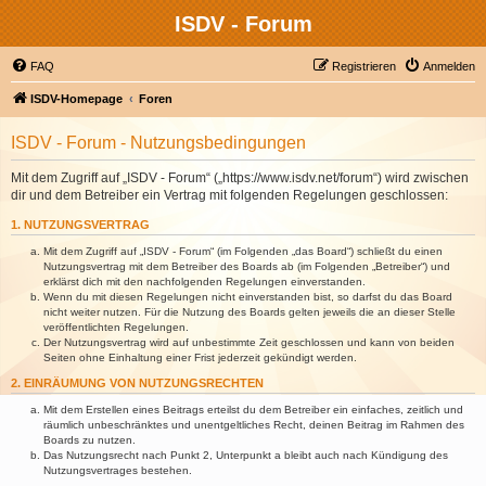
ISDV - Forum
FAQ
Registrieren
Anmelden
ISDV-Homepage
Foren
ISDV - Forum - Nutzungsbedingungen
Mit dem Zugriff auf „ISDV - Forum“ („https://www.isdv.net/forum“) wird zwischen
dir und dem Betreiber ein Vertrag mit folgenden Regelungen geschlossen:
1. NUTZUNGSVERTRAG
Mit dem Zugriff auf „ISDV - Forum“ (im Folgenden „das Board“) schließt du einen
Nutzungsvertrag mit dem Betreiber des Boards ab (im Folgenden „Betreiber“) und
erklärst dich mit den nachfolgenden Regelungen einverstanden.
Wenn du mit diesen Regelungen nicht einverstanden bist, so darfst du das Board
nicht weiter nutzen. Für die Nutzung des Boards gelten jeweils die an dieser Stelle
veröffentlichten Regelungen.
Der Nutzungsvertrag wird auf unbestimmte Zeit geschlossen und kann von beiden
Seiten ohne Einhaltung einer Frist jederzeit gekündigt werden.
2. EINRÄUMUNG VON NUTZUNGSRECHTEN
Mit dem Erstellen eines Beitrags erteilst du dem Betreiber ein einfaches, zeitlich und
räumlich unbeschränktes und unentgeltliches Recht, deinen Beitrag im Rahmen des
Boards zu nutzen.
Das Nutzungsrecht nach Punkt 2, Unterpunkt a bleibt auch nach Kündigung des
Nutzungsvertrages bestehen.