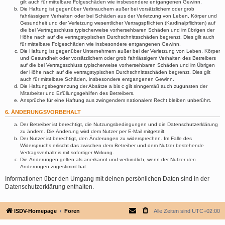
gilt auch für mittelbare Folgeschäden wie insbesondere entgangenen Gewinn.
Die Haftung ist gegenüber Verbrauchern außer bei vorsätzlichem oder grob
fahrlässigem Verhalten oder bei Schäden aus der Verletzung von Leben, Körper und
Gesundheit und der Verletzung wesentlicher Vertragspflichten (Kardinalpflichten) auf
die bei Vertragsschluss typischerweise vorhersehbaren Schäden und im übrigen der
Höhe nach auf die vertragstypischen Durchschnittsschäden begrenzt. Dies gilt auch
für mittelbare Folgeschäden wie insbesondere entgangenen Gewinn.
Die Haftung ist gegenüber Unternehmern außer bei der Verletzung von Leben, Körper
und Gesundheit oder vorsätzlichem oder grob fahrlässigem Verhalten des Betreibers
auf die bei Vertragsschluss typischerweise vorhersehbaren Schäden und im Übrigen
der Höhe nach auf die vertragstypischen Durchschnittsschäden begrenzt. Dies gilt
auch für mittelbare Schäden, insbesondere entgangenen Gewinn.
Die Haftungsbegrenzung der Absätze a bis c gilt sinngemäß auch zugunsten der
Mitarbeiter und Erfüllungsgehilfen des Betreibers.
Ansprüche für eine Haftung aus zwingendem nationalem Recht bleiben unberührt.
6. ÄNDERUNGSVORBEHALT
Der Betreiber ist berechtigt, die Nutzungsbedingungen und die Datenschutzerklärung
zu ändern. Die Änderung wird dem Nutzer per E-Mail mitgeteilt.
Der Nutzer ist berechtigt, den Änderungen zu widersprechen. Im Falle des
Widerspruchs erlischt das zwischen dem Betreiber und dem Nutzer bestehende
Vertragsverhältnis mit sofortiger Wirkung.
Die Änderungen gelten als anerkannt und verbindlich, wenn der Nutzer den
Änderungen zugestimmt hat.
Informationen über den Umgang mit deinen persönlichen Daten sind in der
Datenschutzerklärung enthalten.
ISDV-Homepage
Foren
Alle Zeiten sind
UTC+02:00