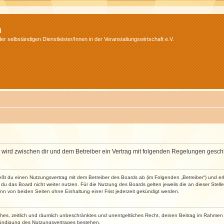
m
r selbständigen Dienstleister/Innen in der Veranstaltungswirtschaft e.V.
m“) wird zwischen dir und dem Betreiber ein Vertrag mit folgenden Regelungen gesch
ließt du einen Nutzungsvertrag mit dem Betreiber des Boards ab (im Folgenden „Betreiber“) und 
du das Board nicht weiter nutzen. Für die Nutzung des Boards gelten jeweils die an dieser Stell
n von beiden Seiten ohne Einhaltung einer Frist jederzeit gekündigt werden.
faches, zeitlich und räumlich unbeschränktes und unentgeltliches Recht, deinen Beitrag im Rahme
Kündigung des Nutzungsvertrages bestehen.