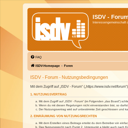
ISDV - Foru
Interessengemeinschaft de
FAQ
ISDV-Homepage
Foren
ISDV - Forum - Nutzungsbedingungen
Mit dem Zugriff auf „ISDV - Forum“ („https://www.isdv.net/foru
1. NUTZUNGSVERTRAG
Mit dem Zugriff auf „ISDV - Forum“ (im Folgenden „das Board“) sch
Wenn du mit diesen Regelungen nicht einverstanden bist, so darfst 
Der Nutzungsvertrag wird auf unbestimmte Zeit geschlossen und kan
2. EINRÄUMUNG VON NUTZUNGSRECHTEN
Mit dem Erstellen eines Beitrags erteilst du dem Betreiber ein ein
Das Nutzungsrecht nach Punkt 2, Unterpunkt a bleibt auch nach 