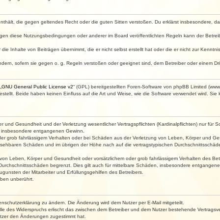
e enthält, die gegen geltendes Recht oder die guten Sitten verstoßen. Du erklärst insbesondere, 
egen diese Nutzungsbedingungen oder anderer im Board veröffentlichten Regeln kann der Betre
die Inhalte von Beiträgen übernimmt, die er nicht selbst erstellt hat oder die er nicht zur Kenn
ndern, sofern sie gegen o. g. Regeln verstoßen oder geeignet sind, dem Betreiber oder einem D
„
GNU General Public License v2
“ (GPL) bereitgestellten Foren-Software von phpBB Limited (ww
ellt. Beide haben keinen Einfluss auf die Art und Weise, wie die Software verwendet wird. Si
 und Gesundheit und der Verletzung wesentlicher Vertragspflichten (Kardinalpflichten) nur für Sc
wie insbesondere entgangenen Gewinn.
der grob fahrlässigem Verhalten oder bei Schäden aus der Verletzung von Leben, Körper und Ges
rhersehbaren Schäden und im übrigen der Höhe nach auf die vertragstypischen Durchschnittsschäde
von Leben, Körper und Gesundheit oder vorsätzlichem oder grob fahrlässigem Verhalten des Betr
Durchschnittsschäden begrenzt. Dies gilt auch für mittelbare Schäden, insbesondere entgangen
gunsten der Mitarbeiter und Erfüllungsgehilfen des Betreibers.
ben unberührt.
enschutzerklärung zu ändern. Die Änderung wird dem Nutzer per E-Mail mitgeteilt.
lle des Widerspruchs erlischt das zwischen dem Betreiber und dem Nutzer bestehende Vertragsverh
utzer den Änderungen zugestimmt hat.