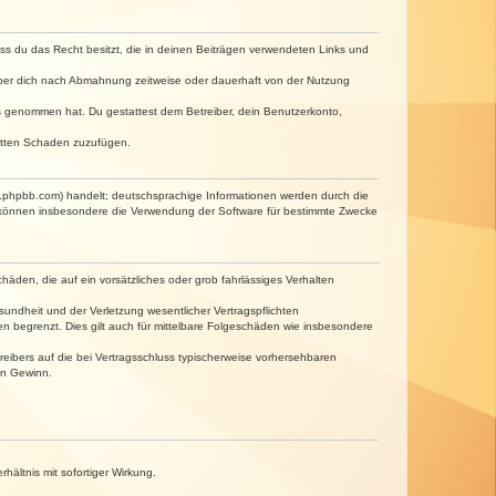
dass du das Recht besitzt, die in deinen Beiträgen verwendeten Links und
iber dich nach Abmahnung zeitweise oder dauerhaft von der Nutzung
tnis genommen hat. Du gestattest dem Betreiber, dein Benutzerkonto,
ritten Schaden zuzufügen.
w.phpbb.com) handelt; deutschsprachige Informationen werden durch die
e können insbesondere die Verwendung der Software für bestimmte Zwecke
häden, die auf ein vorsätzliches oder grob fahrlässiges Verhalten
undheit und der Verletzung wesentlicher Vertragspflichten
n begrenzt. Dies gilt auch für mittelbare Folgeschäden wie insbesondere
eibers auf die bei Vertragsschluss typischerweise vorhersehbaren
en Gewinn.
ältnis mit sofortiger Wirkung.