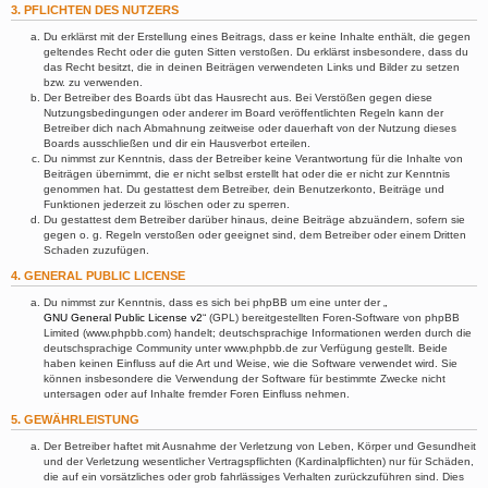
3. PFLICHTEN DES NUTZERS
Du erklärst mit der Erstellung eines Beitrags, dass er keine Inhalte enthält, die gegen
geltendes Recht oder die guten Sitten verstoßen. Du erklärst insbesondere, dass du
das Recht besitzt, die in deinen Beiträgen verwendeten Links und Bilder zu setzen
bzw. zu verwenden.
Der Betreiber des Boards übt das Hausrecht aus. Bei Verstößen gegen diese
Nutzungsbedingungen oder anderer im Board veröffentlichten Regeln kann der
Betreiber dich nach Abmahnung zeitweise oder dauerhaft von der Nutzung dieses
Boards ausschließen und dir ein Hausverbot erteilen.
Du nimmst zur Kenntnis, dass der Betreiber keine Verantwortung für die Inhalte von
Beiträgen übernimmt, die er nicht selbst erstellt hat oder die er nicht zur Kenntnis
genommen hat. Du gestattest dem Betreiber, dein Benutzerkonto, Beiträge und
Funktionen jederzeit zu löschen oder zu sperren.
Du gestattest dem Betreiber darüber hinaus, deine Beiträge abzuändern, sofern sie
gegen o. g. Regeln verstoßen oder geeignet sind, dem Betreiber oder einem Dritten
Schaden zuzufügen.
4. GENERAL PUBLIC LICENSE
Du nimmst zur Kenntnis, dass es sich bei phpBB um eine unter der „
GNU General Public License v2
“ (GPL) bereitgestellten Foren-Software von phpBB
Limited (www.phpbb.com) handelt; deutschsprachige Informationen werden durch die
deutschsprachige Community unter www.phpbb.de zur Verfügung gestellt. Beide
haben keinen Einfluss auf die Art und Weise, wie die Software verwendet wird. Sie
können insbesondere die Verwendung der Software für bestimmte Zwecke nicht
untersagen oder auf Inhalte fremder Foren Einfluss nehmen.
5. GEWÄHRLEISTUNG
Der Betreiber haftet mit Ausnahme der Verletzung von Leben, Körper und Gesundheit
und der Verletzung wesentlicher Vertragspflichten (Kardinalpflichten) nur für Schäden,
die auf ein vorsätzliches oder grob fahrlässiges Verhalten zurückzuführen sind. Dies