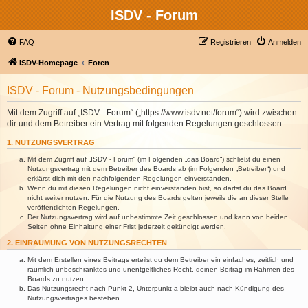
ISDV - Forum
FAQ
Registrieren
Anmelden
ISDV-Homepage
Foren
ISDV - Forum - Nutzungsbedingungen
Mit dem Zugriff auf „ISDV - Forum“ („https://www.isdv.net/forum“) wird zwischen
dir und dem Betreiber ein Vertrag mit folgenden Regelungen geschlossen:
1. NUTZUNGSVERTRAG
Mit dem Zugriff auf „ISDV - Forum“ (im Folgenden „das Board“) schließt du einen
Nutzungsvertrag mit dem Betreiber des Boards ab (im Folgenden „Betreiber“) und
erklärst dich mit den nachfolgenden Regelungen einverstanden.
Wenn du mit diesen Regelungen nicht einverstanden bist, so darfst du das Board
nicht weiter nutzen. Für die Nutzung des Boards gelten jeweils die an dieser Stelle
veröffentlichten Regelungen.
Der Nutzungsvertrag wird auf unbestimmte Zeit geschlossen und kann von beiden
Seiten ohne Einhaltung einer Frist jederzeit gekündigt werden.
2. EINRÄUMUNG VON NUTZUNGSRECHTEN
Mit dem Erstellen eines Beitrags erteilst du dem Betreiber ein einfaches, zeitlich und
räumlich unbeschränktes und unentgeltliches Recht, deinen Beitrag im Rahmen des
Boards zu nutzen.
Das Nutzungsrecht nach Punkt 2, Unterpunkt a bleibt auch nach Kündigung des
Nutzungsvertrages bestehen.