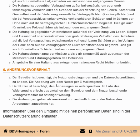
gilt auch für mittelbare Folgeschäden wie insbesondere entgangenen Gewinn.
Die Haftung ist gegenüber Verbrauchern außer bei vorsätzlichem oder grob
fahrlässigem Verhalten oder bei Schäden aus der Verletzung von Leben, Körper und
Gesundheit und der Verletzung wesentlicher Vertragspflichten (Kardinalpflichten) auf
die bei Vertragsschluss typischerweise vorhersehbaren Schäden und im übrigen der
Höhe nach auf die vertragstypischen Durchschnittsschäden begrenzt. Dies gilt auch
für mittelbare Folgeschäden wie insbesondere entgangenen Gewinn.
Die Haftung ist gegenüber Unternehmern außer bei der Verletzung von Leben, Körper
und Gesundheit oder vorsätzlichem oder grob fahrlässigem Verhalten des Betreibers
auf die bei Vertragsschluss typischerweise vorhersehbaren Schäden und im Übrigen
der Höhe nach auf die vertragstypischen Durchschnittsschäden begrenzt. Dies gilt
auch für mittelbare Schäden, insbesondere entgangenen Gewinn.
Die Haftungsbegrenzung der Absätze a bis c gilt sinngemäß auch zugunsten der
Mitarbeiter und Erfüllungsgehilfen des Betreibers.
Ansprüche für eine Haftung aus zwingendem nationalem Recht bleiben unberührt.
6. ÄNDERUNGSVORBEHALT
Der Betreiber ist berechtigt, die Nutzungsbedingungen und die Datenschutzerklärung
zu ändern. Die Änderung wird dem Nutzer per E-Mail mitgeteilt.
Der Nutzer ist berechtigt, den Änderungen zu widersprechen. Im Falle des
Widerspruchs erlischt das zwischen dem Betreiber und dem Nutzer bestehende
Vertragsverhältnis mit sofortiger Wirkung.
Die Änderungen gelten als anerkannt und verbindlich, wenn der Nutzer den
Änderungen zugestimmt hat.
Informationen über den Umgang mit deinen persönlichen Daten sind in der
Datenschutzerklärung enthalten.
ISDV-Homepage
Foren
Alle Zeiten sind
UTC+02:00