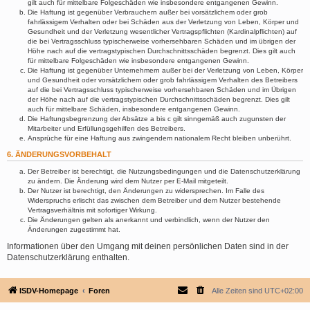
gilt auch für mittelbare Folgeschäden wie insbesondere entgangenen Gewinn.
Die Haftung ist gegenüber Verbrauchern außer bei vorsätzlichem oder grob
fahrlässigem Verhalten oder bei Schäden aus der Verletzung von Leben, Körper und
Gesundheit und der Verletzung wesentlicher Vertragspflichten (Kardinalpflichten) auf
die bei Vertragsschluss typischerweise vorhersehbaren Schäden und im übrigen der
Höhe nach auf die vertragstypischen Durchschnittsschäden begrenzt. Dies gilt auch
für mittelbare Folgeschäden wie insbesondere entgangenen Gewinn.
Die Haftung ist gegenüber Unternehmern außer bei der Verletzung von Leben, Körper
und Gesundheit oder vorsätzlichem oder grob fahrlässigem Verhalten des Betreibers
auf die bei Vertragsschluss typischerweise vorhersehbaren Schäden und im Übrigen
der Höhe nach auf die vertragstypischen Durchschnittsschäden begrenzt. Dies gilt
auch für mittelbare Schäden, insbesondere entgangenen Gewinn.
Die Haftungsbegrenzung der Absätze a bis c gilt sinngemäß auch zugunsten der
Mitarbeiter und Erfüllungsgehilfen des Betreibers.
Ansprüche für eine Haftung aus zwingendem nationalem Recht bleiben unberührt.
6. ÄNDERUNGSVORBEHALT
Der Betreiber ist berechtigt, die Nutzungsbedingungen und die Datenschutzerklärung
zu ändern. Die Änderung wird dem Nutzer per E-Mail mitgeteilt.
Der Nutzer ist berechtigt, den Änderungen zu widersprechen. Im Falle des
Widerspruchs erlischt das zwischen dem Betreiber und dem Nutzer bestehende
Vertragsverhältnis mit sofortiger Wirkung.
Die Änderungen gelten als anerkannt und verbindlich, wenn der Nutzer den
Änderungen zugestimmt hat.
Informationen über den Umgang mit deinen persönlichen Daten sind in der
Datenschutzerklärung enthalten.
ISDV-Homepage
Foren
Alle Zeiten sind
UTC+02:00