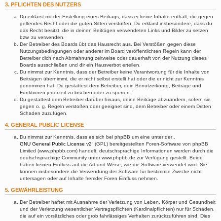
3. PFLICHTEN DES NUTZERS
Du erklärst mit der Erstellung eines Beitrags, dass er keine Inhalte enthält, die gegen
geltendes Recht oder die guten Sitten verstoßen. Du erklärst insbesondere, dass du
das Recht besitzt, die in deinen Beiträgen verwendeten Links und Bilder zu setzen
bzw. zu verwenden.
Der Betreiber des Boards übt das Hausrecht aus. Bei Verstößen gegen diese
Nutzungsbedingungen oder anderer im Board veröffentlichten Regeln kann der
Betreiber dich nach Abmahnung zeitweise oder dauerhaft von der Nutzung dieses
Boards ausschließen und dir ein Hausverbot erteilen.
Du nimmst zur Kenntnis, dass der Betreiber keine Verantwortung für die Inhalte von
Beiträgen übernimmt, die er nicht selbst erstellt hat oder die er nicht zur Kenntnis
genommen hat. Du gestattest dem Betreiber, dein Benutzerkonto, Beiträge und
Funktionen jederzeit zu löschen oder zu sperren.
Du gestattest dem Betreiber darüber hinaus, deine Beiträge abzuändern, sofern sie
gegen o. g. Regeln verstoßen oder geeignet sind, dem Betreiber oder einem Dritten
Schaden zuzufügen.
4. GENERAL PUBLIC LICENSE
Du nimmst zur Kenntnis, dass es sich bei phpBB um eine unter der „
GNU General Public License v2
“ (GPL) bereitgestellten Foren-Software von phpBB
Limited (www.phpbb.com) handelt; deutschsprachige Informationen werden durch die
deutschsprachige Community unter www.phpbb.de zur Verfügung gestellt. Beide
haben keinen Einfluss auf die Art und Weise, wie die Software verwendet wird. Sie
können insbesondere die Verwendung der Software für bestimmte Zwecke nicht
untersagen oder auf Inhalte fremder Foren Einfluss nehmen.
5. GEWÄHRLEISTUNG
Der Betreiber haftet mit Ausnahme der Verletzung von Leben, Körper und Gesundheit
und der Verletzung wesentlicher Vertragspflichten (Kardinalpflichten) nur für Schäden,
die auf ein vorsätzliches oder grob fahrlässiges Verhalten zurückzuführen sind. Dies