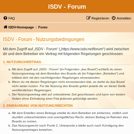
ISDV - Forum
FAQ
Registrieren
Anmelden
ISDV-Homepage
Foren
ISDV - Forum - Nutzungsbedingungen
Mit dem Zugriff auf „ISDV - Forum“ („https://www.isdv.net/forum“) wird zwischen
dir und dem Betreiber ein Vertrag mit folgenden Regelungen geschlossen:
1. NUTZUNGSVERTRAG
Mit dem Zugriff auf „ISDV - Forum“ (im Folgenden „das Board“) schließt du einen
Nutzungsvertrag mit dem Betreiber des Boards ab (im Folgenden „Betreiber“) und
erklärst dich mit den nachfolgenden Regelungen einverstanden.
Wenn du mit diesen Regelungen nicht einverstanden bist, so darfst du das Board
nicht weiter nutzen. Für die Nutzung des Boards gelten jeweils die an dieser Stelle
veröffentlichten Regelungen.
Der Nutzungsvertrag wird auf unbestimmte Zeit geschlossen und kann von beiden
Seiten ohne Einhaltung einer Frist jederzeit gekündigt werden.
2. EINRÄUMUNG VON NUTZUNGSRECHTEN
Mit dem Erstellen eines Beitrags erteilst du dem Betreiber ein einfaches, zeitlich und
räumlich unbeschränktes und unentgeltliches Recht, deinen Beitrag im Rahmen des
Boards zu nutzen.
Das Nutzungsrecht nach Punkt 2, Unterpunkt a bleibt auch nach Kündigung des
Nutzungsvertrages bestehen.