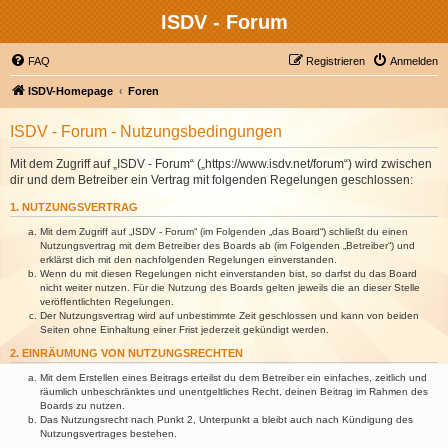
ISDV - Forum
FAQ
Registrieren
Anmelden
ISDV-Homepage
Foren
ISDV - Forum - Nutzungsbedingungen
Mit dem Zugriff auf „ISDV - Forum“ („https://www.isdv.net/forum“) wird zwischen
dir und dem Betreiber ein Vertrag mit folgenden Regelungen geschlossen:
1. NUTZUNGSVERTRAG
Mit dem Zugriff auf „ISDV - Forum“ (im Folgenden „das Board“) schließt du einen
Nutzungsvertrag mit dem Betreiber des Boards ab (im Folgenden „Betreiber“) und
erklärst dich mit den nachfolgenden Regelungen einverstanden.
Wenn du mit diesen Regelungen nicht einverstanden bist, so darfst du das Board
nicht weiter nutzen. Für die Nutzung des Boards gelten jeweils die an dieser Stelle
veröffentlichten Regelungen.
Der Nutzungsvertrag wird auf unbestimmte Zeit geschlossen und kann von beiden
Seiten ohne Einhaltung einer Frist jederzeit gekündigt werden.
2. EINRÄUMUNG VON NUTZUNGSRECHTEN
Mit dem Erstellen eines Beitrags erteilst du dem Betreiber ein einfaches, zeitlich und
räumlich unbeschränktes und unentgeltliches Recht, deinen Beitrag im Rahmen des
Boards zu nutzen.
Das Nutzungsrecht nach Punkt 2, Unterpunkt a bleibt auch nach Kündigung des
Nutzungsvertrages bestehen.