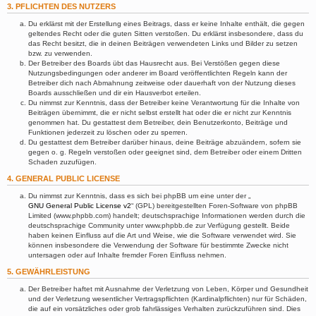
3. PFLICHTEN DES NUTZERS
Du erklärst mit der Erstellung eines Beitrags, dass er keine Inhalte enthält, die gegen
geltendes Recht oder die guten Sitten verstoßen. Du erklärst insbesondere, dass du
das Recht besitzt, die in deinen Beiträgen verwendeten Links und Bilder zu setzen
bzw. zu verwenden.
Der Betreiber des Boards übt das Hausrecht aus. Bei Verstößen gegen diese
Nutzungsbedingungen oder anderer im Board veröffentlichten Regeln kann der
Betreiber dich nach Abmahnung zeitweise oder dauerhaft von der Nutzung dieses
Boards ausschließen und dir ein Hausverbot erteilen.
Du nimmst zur Kenntnis, dass der Betreiber keine Verantwortung für die Inhalte von
Beiträgen übernimmt, die er nicht selbst erstellt hat oder die er nicht zur Kenntnis
genommen hat. Du gestattest dem Betreiber, dein Benutzerkonto, Beiträge und
Funktionen jederzeit zu löschen oder zu sperren.
Du gestattest dem Betreiber darüber hinaus, deine Beiträge abzuändern, sofern sie
gegen o. g. Regeln verstoßen oder geeignet sind, dem Betreiber oder einem Dritten
Schaden zuzufügen.
4. GENERAL PUBLIC LICENSE
Du nimmst zur Kenntnis, dass es sich bei phpBB um eine unter der „
GNU General Public License v2
“ (GPL) bereitgestellten Foren-Software von phpBB
Limited (www.phpbb.com) handelt; deutschsprachige Informationen werden durch die
deutschsprachige Community unter www.phpbb.de zur Verfügung gestellt. Beide
haben keinen Einfluss auf die Art und Weise, wie die Software verwendet wird. Sie
können insbesondere die Verwendung der Software für bestimmte Zwecke nicht
untersagen oder auf Inhalte fremder Foren Einfluss nehmen.
5. GEWÄHRLEISTUNG
Der Betreiber haftet mit Ausnahme der Verletzung von Leben, Körper und Gesundheit
und der Verletzung wesentlicher Vertragspflichten (Kardinalpflichten) nur für Schäden,
die auf ein vorsätzliches oder grob fahrlässiges Verhalten zurückzuführen sind. Dies