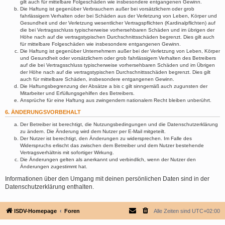
gilt auch für mittelbare Folgeschäden wie insbesondere entgangenen Gewinn.
Die Haftung ist gegenüber Verbrauchern außer bei vorsätzlichem oder grob
fahrlässigem Verhalten oder bei Schäden aus der Verletzung von Leben, Körper und
Gesundheit und der Verletzung wesentlicher Vertragspflichten (Kardinalpflichten) auf
die bei Vertragsschluss typischerweise vorhersehbaren Schäden und im übrigen der
Höhe nach auf die vertragstypischen Durchschnittsschäden begrenzt. Dies gilt auch
für mittelbare Folgeschäden wie insbesondere entgangenen Gewinn.
Die Haftung ist gegenüber Unternehmern außer bei der Verletzung von Leben, Körper
und Gesundheit oder vorsätzlichem oder grob fahrlässigem Verhalten des Betreibers
auf die bei Vertragsschluss typischerweise vorhersehbaren Schäden und im Übrigen
der Höhe nach auf die vertragstypischen Durchschnittsschäden begrenzt. Dies gilt
auch für mittelbare Schäden, insbesondere entgangenen Gewinn.
Die Haftungsbegrenzung der Absätze a bis c gilt sinngemäß auch zugunsten der
Mitarbeiter und Erfüllungsgehilfen des Betreibers.
Ansprüche für eine Haftung aus zwingendem nationalem Recht bleiben unberührt.
6. ÄNDERUNGSVORBEHALT
Der Betreiber ist berechtigt, die Nutzungsbedingungen und die Datenschutzerklärung
zu ändern. Die Änderung wird dem Nutzer per E-Mail mitgeteilt.
Der Nutzer ist berechtigt, den Änderungen zu widersprechen. Im Falle des
Widerspruchs erlischt das zwischen dem Betreiber und dem Nutzer bestehende
Vertragsverhältnis mit sofortiger Wirkung.
Die Änderungen gelten als anerkannt und verbindlich, wenn der Nutzer den
Änderungen zugestimmt hat.
Informationen über den Umgang mit deinen persönlichen Daten sind in der
Datenschutzerklärung enthalten.
ISDV-Homepage
Foren
Alle Zeiten sind
UTC+02:00