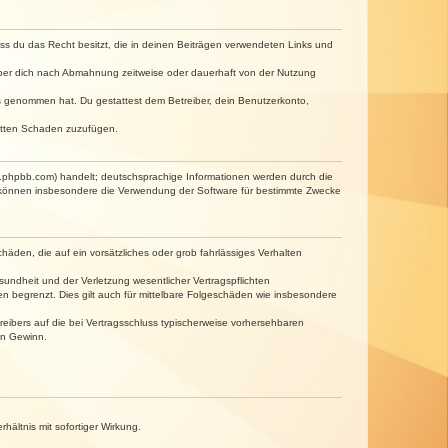
dass du das Recht besitzt, die in deinen Beiträgen verwendeten Links und
iber dich nach Abmahnung zeitweise oder dauerhaft von der Nutzung
tnis genommen hat. Du gestattest dem Betreiber, dein Benutzerkonto,
ritten Schaden zuzufügen.
w.phpbb.com) handelt; deutschsprachige Informationen werden durch die
e können insbesondere die Verwendung der Software für bestimmte Zwecke
häden, die auf ein vorsätzliches oder grob fahrlässiges Verhalten
undheit und der Verletzung wesentlicher Vertragspflichten
n begrenzt. Dies gilt auch für mittelbare Folgeschäden wie insbesondere
eibers auf die bei Vertragsschluss typischerweise vorhersehbaren
en Gewinn.
ältnis mit sofortiger Wirkung.