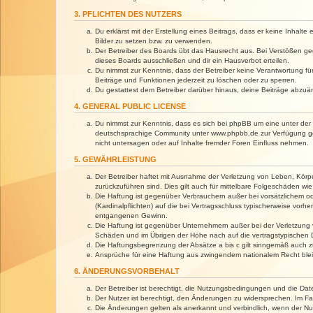
3. PFLICHTEN DES NUTZERS
Du erklärst mit der Erstellung eines Beitrags, dass er keine Inhalt
Bilder zu setzen bzw. zu verwenden.
Der Betreiber des Boards übt das Hausrecht aus. Bei Verstößen g
dieses Boards ausschließen und dir ein Hausverbot erteilen.
Du nimmst zur Kenntnis, dass der Betreiber keine Verantwortung für 
Beiträge und Funktionen jederzeit zu löschen oder zu sperren.
Du gestattest dem Betreiber darüber hinaus, deine Beiträge abzuä
4. GENERAL PUBLIC LICENSE
Du nimmst zur Kenntnis, dass es sich bei phpBB um eine unter der 
deutschsprachige Community unter www.phpbb.de zur Verfügung gest
nicht untersagen oder auf Inhalte fremder Foren Einfluss nehmen.
5. GEWÄHRLEISTUNG
Der Betreiber haftet mit Ausnahme der Verletzung von Leben, Körper
zurückzuführen sind. Dies gilt auch für mittelbare Folgeschäden 
Die Haftung ist gegenüber Verbrauchern außer bei vorsätzlichem o
(Kardinalpflichten) auf die bei Vertragsschluss typischerweise vo
entgangenen Gewinn.
Die Haftung ist gegenüber Unternehmern außer bei der Verletzung 
Schäden und im Übrigen der Höhe nach auf die vertragstypischen 
Die Haftungsbegrenzung der Absätze a bis c gilt sinngemäß auch zu
Ansprüche für eine Haftung aus zwingendem nationalem Recht blei
6. ÄNDERUNGSVORBEHALT
Der Betreiber ist berechtigt, die Nutzungsbedingungen und die Dat
Der Nutzer ist berechtigt, den Änderungen zu widersprechen. Im Fa
Die Änderungen gelten als anerkannt und verbindlich, wenn der N