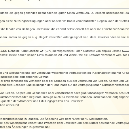
e enthält, die gegen geltendes Recht oder die guten Sitten verstoßen. Du erklärst insbesondere, 
egen diese Nutzungsbedingungen oder anderer im Board veröffentlichten Regeln kann der Betre
die Inhalte von Beiträgen übernimmt, die er nicht selbst erstellt hat oder die er nicht zur Kenn
ndern, sofern sie gegen o. g. Regeln verstoßen oder geeignet sind, dem Betreiber oder einem D
„
GNU General Public License v2
“ (GPL) bereitgestellten Foren-Software von phpBB Limited (ww
ellt. Beide haben keinen Einfluss auf die Art und Weise, wie die Software verwendet wird. Si
 und Gesundheit und der Verletzung wesentlicher Vertragspflichten (Kardinalpflichten) nur für Sc
wie insbesondere entgangenen Gewinn.
der grob fahrlässigem Verhalten oder bei Schäden aus der Verletzung von Leben, Körper und Ges
rhersehbaren Schäden und im übrigen der Höhe nach auf die vertragstypischen Durchschnittsschäde
von Leben, Körper und Gesundheit oder vorsätzlichem oder grob fahrlässigem Verhalten des Betr
Durchschnittsschäden begrenzt. Dies gilt auch für mittelbare Schäden, insbesondere entgangen
gunsten der Mitarbeiter und Erfüllungsgehilfen des Betreibers.
ben unberührt.
enschutzerklärung zu ändern. Die Änderung wird dem Nutzer per E-Mail mitgeteilt.
lle des Widerspruchs erlischt das zwischen dem Betreiber und dem Nutzer bestehende Vertragsverh
utzer den Änderungen zugestimmt hat.