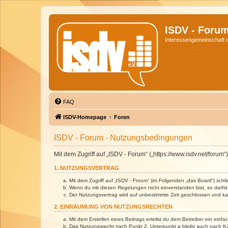
ISDV - Foru
Interessengemeinschaft de
FAQ
ISDV-Homepage
Foren
ISDV - Forum - Nutzungsbedingungen
Mit dem Zugriff auf „ISDV - Forum“ („https://www.isdv.net/foru
1. NUTZUNGSVERTRAG
Mit dem Zugriff auf „ISDV - Forum“ (im Folgenden „das Board“) sch
Wenn du mit diesen Regelungen nicht einverstanden bist, so darfst 
Der Nutzungsvertrag wird auf unbestimmte Zeit geschlossen und kan
2. EINRÄUMUNG VON NUTZUNGSRECHTEN
Mit dem Erstellen eines Beitrags erteilst du dem Betreiber ein ein
Das Nutzungsrecht nach Punkt 2, Unterpunkt a bleibt auch nach 