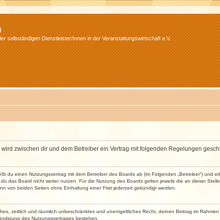
m
r selbständigen Dienstleister/Innen in der Veranstaltungswirtschaft e.V.
m“) wird zwischen dir und dem Betreiber ein Vertrag mit folgenden Regelungen gesch
ließt du einen Nutzungsvertrag mit dem Betreiber des Boards ab (im Folgenden „Betreiber“) und 
du das Board nicht weiter nutzen. Für die Nutzung des Boards gelten jeweils die an dieser Stell
n von beiden Seiten ohne Einhaltung einer Frist jederzeit gekündigt werden.
faches, zeitlich und räumlich unbeschränktes und unentgeltliches Recht, deinen Beitrag im Rahme
Kündigung des Nutzungsvertrages bestehen.