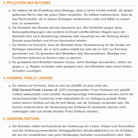
3. PFLICHTEN DES NUTZERS
Du erklärst mit der Erstellung eines Beitrags, dass er keine Inhalte enthält, die gegen
geltendes Recht oder die guten Sitten verstoßen. Du erklärst insbesondere, dass du
das Recht besitzt, die in deinen Beiträgen verwendeten Links und Bilder zu setzen
bzw. zu verwenden.
Der Betreiber des Boards übt das Hausrecht aus. Bei Verstößen gegen diese
Nutzungsbedingungen oder anderer im Board veröffentlichten Regeln kann der
Betreiber dich nach Abmahnung zeitweise oder dauerhaft von der Nutzung dieses
Boards ausschließen und dir ein Hausverbot erteilen.
Du nimmst zur Kenntnis, dass der Betreiber keine Verantwortung für die Inhalte von
Beiträgen übernimmt, die er nicht selbst erstellt hat oder die er nicht zur Kenntnis
genommen hat. Du gestattest dem Betreiber, dein Benutzerkonto, Beiträge und
Funktionen jederzeit zu löschen oder zu sperren.
Du gestattest dem Betreiber darüber hinaus, deine Beiträge abzuändern, sofern sie
gegen o. g. Regeln verstoßen oder geeignet sind, dem Betreiber oder einem Dritten
Schaden zuzufügen.
4. GENERAL PUBLIC LICENSE
Du nimmst zur Kenntnis, dass es sich bei phpBB um eine unter der „
GNU General Public License v2
“ (GPL) bereitgestellten Foren-Software von phpBB
Limited (www.phpbb.com) handelt; deutschsprachige Informationen werden durch die
deutschsprachige Community unter www.phpbb.de zur Verfügung gestellt. Beide
haben keinen Einfluss auf die Art und Weise, wie die Software verwendet wird. Sie
können insbesondere die Verwendung der Software für bestimmte Zwecke nicht
untersagen oder auf Inhalte fremder Foren Einfluss nehmen.
5. GEWÄHRLEISTUNG
Der Betreiber haftet mit Ausnahme der Verletzung von Leben, Körper und Gesundheit
und der Verletzung wesentlicher Vertragspflichten (Kardinalpflichten) nur für Schäden,
die auf ein vorsätzliches oder grob fahrlässiges Verhalten zurückzuführen sind. Dies