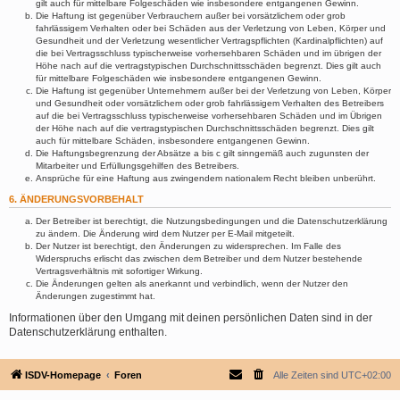
gilt auch für mittelbare Folgeschäden wie insbesondere entgangenen Gewinn.
Die Haftung ist gegenüber Verbrauchern außer bei vorsätzlichem oder grob
fahrlässigem Verhalten oder bei Schäden aus der Verletzung von Leben, Körper und
Gesundheit und der Verletzung wesentlicher Vertragspflichten (Kardinalpflichten) auf
die bei Vertragsschluss typischerweise vorhersehbaren Schäden und im übrigen der
Höhe nach auf die vertragstypischen Durchschnittsschäden begrenzt. Dies gilt auch
für mittelbare Folgeschäden wie insbesondere entgangenen Gewinn.
Die Haftung ist gegenüber Unternehmern außer bei der Verletzung von Leben, Körper
und Gesundheit oder vorsätzlichem oder grob fahrlässigem Verhalten des Betreibers
auf die bei Vertragsschluss typischerweise vorhersehbaren Schäden und im Übrigen
der Höhe nach auf die vertragstypischen Durchschnittsschäden begrenzt. Dies gilt
auch für mittelbare Schäden, insbesondere entgangenen Gewinn.
Die Haftungsbegrenzung der Absätze a bis c gilt sinngemäß auch zugunsten der
Mitarbeiter und Erfüllungsgehilfen des Betreibers.
Ansprüche für eine Haftung aus zwingendem nationalem Recht bleiben unberührt.
6. ÄNDERUNGSVORBEHALT
Der Betreiber ist berechtigt, die Nutzungsbedingungen und die Datenschutzerklärung
zu ändern. Die Änderung wird dem Nutzer per E-Mail mitgeteilt.
Der Nutzer ist berechtigt, den Änderungen zu widersprechen. Im Falle des
Widerspruchs erlischt das zwischen dem Betreiber und dem Nutzer bestehende
Vertragsverhältnis mit sofortiger Wirkung.
Die Änderungen gelten als anerkannt und verbindlich, wenn der Nutzer den
Änderungen zugestimmt hat.
Informationen über den Umgang mit deinen persönlichen Daten sind in der
Datenschutzerklärung enthalten.
ISDV-Homepage
Foren
Alle Zeiten sind
UTC+02:00