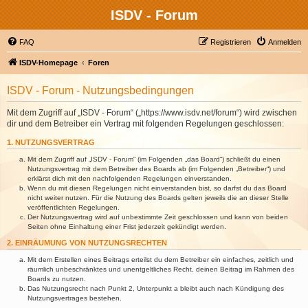
ISDV - Forum
FAQ
Registrieren
Anmelden
ISDV-Homepage
Foren
ISDV - Forum - Nutzungsbedingungen
Mit dem Zugriff auf „ISDV - Forum“ („https://www.isdv.net/forum“) wird zwischen
dir und dem Betreiber ein Vertrag mit folgenden Regelungen geschlossen:
1. NUTZUNGSVERTRAG
Mit dem Zugriff auf „ISDV - Forum“ (im Folgenden „das Board“) schließt du einen
Nutzungsvertrag mit dem Betreiber des Boards ab (im Folgenden „Betreiber“) und
erklärst dich mit den nachfolgenden Regelungen einverstanden.
Wenn du mit diesen Regelungen nicht einverstanden bist, so darfst du das Board
nicht weiter nutzen. Für die Nutzung des Boards gelten jeweils die an dieser Stelle
veröffentlichten Regelungen.
Der Nutzungsvertrag wird auf unbestimmte Zeit geschlossen und kann von beiden
Seiten ohne Einhaltung einer Frist jederzeit gekündigt werden.
2. EINRÄUMUNG VON NUTZUNGSRECHTEN
Mit dem Erstellen eines Beitrags erteilst du dem Betreiber ein einfaches, zeitlich und
räumlich unbeschränktes und unentgeltliches Recht, deinen Beitrag im Rahmen des
Boards zu nutzen.
Das Nutzungsrecht nach Punkt 2, Unterpunkt a bleibt auch nach Kündigung des
Nutzungsvertrages bestehen.