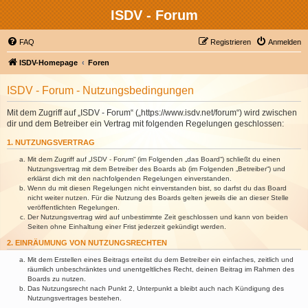
ISDV - Forum
FAQ
Registrieren
Anmelden
ISDV-Homepage
Foren
ISDV - Forum - Nutzungsbedingungen
Mit dem Zugriff auf „ISDV - Forum“ („https://www.isdv.net/forum“) wird zwischen
dir und dem Betreiber ein Vertrag mit folgenden Regelungen geschlossen:
1. NUTZUNGSVERTRAG
Mit dem Zugriff auf „ISDV - Forum“ (im Folgenden „das Board“) schließt du einen
Nutzungsvertrag mit dem Betreiber des Boards ab (im Folgenden „Betreiber“) und
erklärst dich mit den nachfolgenden Regelungen einverstanden.
Wenn du mit diesen Regelungen nicht einverstanden bist, so darfst du das Board
nicht weiter nutzen. Für die Nutzung des Boards gelten jeweils die an dieser Stelle
veröffentlichten Regelungen.
Der Nutzungsvertrag wird auf unbestimmte Zeit geschlossen und kann von beiden
Seiten ohne Einhaltung einer Frist jederzeit gekündigt werden.
2. EINRÄUMUNG VON NUTZUNGSRECHTEN
Mit dem Erstellen eines Beitrags erteilst du dem Betreiber ein einfaches, zeitlich und
räumlich unbeschränktes und unentgeltliches Recht, deinen Beitrag im Rahmen des
Boards zu nutzen.
Das Nutzungsrecht nach Punkt 2, Unterpunkt a bleibt auch nach Kündigung des
Nutzungsvertrages bestehen.