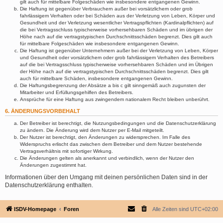
gilt auch für mittelbare Folgeschäden wie insbesondere entgangenen Gewinn.
Die Haftung ist gegenüber Verbrauchern außer bei vorsätzlichem oder grob
fahrlässigem Verhalten oder bei Schäden aus der Verletzung von Leben, Körper und
Gesundheit und der Verletzung wesentlicher Vertragspflichten (Kardinalpflichten) auf
die bei Vertragsschluss typischerweise vorhersehbaren Schäden und im übrigen der
Höhe nach auf die vertragstypischen Durchschnittsschäden begrenzt. Dies gilt auch
für mittelbare Folgeschäden wie insbesondere entgangenen Gewinn.
Die Haftung ist gegenüber Unternehmern außer bei der Verletzung von Leben, Körper
und Gesundheit oder vorsätzlichem oder grob fahrlässigem Verhalten des Betreibers
auf die bei Vertragsschluss typischerweise vorhersehbaren Schäden und im Übrigen
der Höhe nach auf die vertragstypischen Durchschnittsschäden begrenzt. Dies gilt
auch für mittelbare Schäden, insbesondere entgangenen Gewinn.
Die Haftungsbegrenzung der Absätze a bis c gilt sinngemäß auch zugunsten der
Mitarbeiter und Erfüllungsgehilfen des Betreibers.
Ansprüche für eine Haftung aus zwingendem nationalem Recht bleiben unberührt.
6. ÄNDERUNGSVORBEHALT
Der Betreiber ist berechtigt, die Nutzungsbedingungen und die Datenschutzerklärung
zu ändern. Die Änderung wird dem Nutzer per E-Mail mitgeteilt.
Der Nutzer ist berechtigt, den Änderungen zu widersprechen. Im Falle des
Widerspruchs erlischt das zwischen dem Betreiber und dem Nutzer bestehende
Vertragsverhältnis mit sofortiger Wirkung.
Die Änderungen gelten als anerkannt und verbindlich, wenn der Nutzer den
Änderungen zugestimmt hat.
Informationen über den Umgang mit deinen persönlichen Daten sind in der
Datenschutzerklärung enthalten.
ISDV-Homepage
Foren
Alle Zeiten sind
UTC+02:00