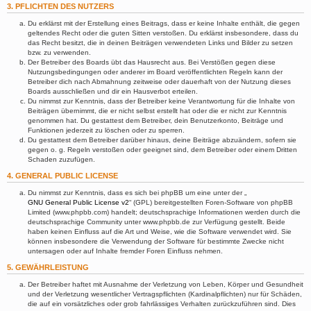
3. PFLICHTEN DES NUTZERS
Du erklärst mit der Erstellung eines Beitrags, dass er keine Inhalte enthält, die gegen
geltendes Recht oder die guten Sitten verstoßen. Du erklärst insbesondere, dass du
das Recht besitzt, die in deinen Beiträgen verwendeten Links und Bilder zu setzen
bzw. zu verwenden.
Der Betreiber des Boards übt das Hausrecht aus. Bei Verstößen gegen diese
Nutzungsbedingungen oder anderer im Board veröffentlichten Regeln kann der
Betreiber dich nach Abmahnung zeitweise oder dauerhaft von der Nutzung dieses
Boards ausschließen und dir ein Hausverbot erteilen.
Du nimmst zur Kenntnis, dass der Betreiber keine Verantwortung für die Inhalte von
Beiträgen übernimmt, die er nicht selbst erstellt hat oder die er nicht zur Kenntnis
genommen hat. Du gestattest dem Betreiber, dein Benutzerkonto, Beiträge und
Funktionen jederzeit zu löschen oder zu sperren.
Du gestattest dem Betreiber darüber hinaus, deine Beiträge abzuändern, sofern sie
gegen o. g. Regeln verstoßen oder geeignet sind, dem Betreiber oder einem Dritten
Schaden zuzufügen.
4. GENERAL PUBLIC LICENSE
Du nimmst zur Kenntnis, dass es sich bei phpBB um eine unter der „
GNU General Public License v2
“ (GPL) bereitgestellten Foren-Software von phpBB
Limited (www.phpbb.com) handelt; deutschsprachige Informationen werden durch die
deutschsprachige Community unter www.phpbb.de zur Verfügung gestellt. Beide
haben keinen Einfluss auf die Art und Weise, wie die Software verwendet wird. Sie
können insbesondere die Verwendung der Software für bestimmte Zwecke nicht
untersagen oder auf Inhalte fremder Foren Einfluss nehmen.
5. GEWÄHRLEISTUNG
Der Betreiber haftet mit Ausnahme der Verletzung von Leben, Körper und Gesundheit
und der Verletzung wesentlicher Vertragspflichten (Kardinalpflichten) nur für Schäden,
die auf ein vorsätzliches oder grob fahrlässiges Verhalten zurückzuführen sind. Dies