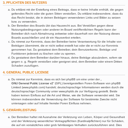
3. PFLICHTEN DES NUTZERS
Du erklärst mit der Erstellung eines Beitrags, dass er keine Inhalte enthält, die gegen
geltendes Recht oder die guten Sitten verstoßen. Du erklärst insbesondere, dass du
das Recht besitzt, die in deinen Beiträgen verwendeten Links und Bilder zu setzen
bzw. zu verwenden.
Der Betreiber des Boards übt das Hausrecht aus. Bei Verstößen gegen diese
Nutzungsbedingungen oder anderer im Board veröffentlichten Regeln kann der
Betreiber dich nach Abmahnung zeitweise oder dauerhaft von der Nutzung dieses
Boards ausschließen und dir ein Hausverbot erteilen.
Du nimmst zur Kenntnis, dass der Betreiber keine Verantwortung für die Inhalte von
Beiträgen übernimmt, die er nicht selbst erstellt hat oder die er nicht zur Kenntnis
genommen hat. Du gestattest dem Betreiber, dein Benutzerkonto, Beiträge und
Funktionen jederzeit zu löschen oder zu sperren.
Du gestattest dem Betreiber darüber hinaus, deine Beiträge abzuändern, sofern sie
gegen o. g. Regeln verstoßen oder geeignet sind, dem Betreiber oder einem Dritten
Schaden zuzufügen.
4. GENERAL PUBLIC LICENSE
Du nimmst zur Kenntnis, dass es sich bei phpBB um eine unter der „
GNU General Public License v2
“ (GPL) bereitgestellten Foren-Software von phpBB
Limited (www.phpbb.com) handelt; deutschsprachige Informationen werden durch die
deutschsprachige Community unter www.phpbb.de zur Verfügung gestellt. Beide
haben keinen Einfluss auf die Art und Weise, wie die Software verwendet wird. Sie
können insbesondere die Verwendung der Software für bestimmte Zwecke nicht
untersagen oder auf Inhalte fremder Foren Einfluss nehmen.
5. GEWÄHRLEISTUNG
Der Betreiber haftet mit Ausnahme der Verletzung von Leben, Körper und Gesundheit
und der Verletzung wesentlicher Vertragspflichten (Kardinalpflichten) nur für Schäden,
die auf ein vorsätzliches oder grob fahrlässiges Verhalten zurückzuführen sind. Dies