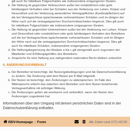
gilt auch für mittelbare Folgeschäden wie insbesondere entgangenen Gewinn.
Die Haftung ist gegenüber Verbrauchern außer bei vorsätzlichem oder grob
fahrlässigem Verhalten oder bei Schäden aus der Verletzung von Leben, Körper und
Gesundheit und der Verletzung wesentlicher Vertragspflichten (Kardinalpflichten) auf
die bei Vertragsschluss typischerweise vorhersehbaren Schäden und im übrigen der
Höhe nach auf die vertragstypischen Durchschnittsschäden begrenzt. Dies gilt auch
für mittelbare Folgeschäden wie insbesondere entgangenen Gewinn.
Die Haftung ist gegenüber Unternehmern außer bei der Verletzung von Leben, Körper
und Gesundheit oder vorsätzlichem oder grob fahrlässigem Verhalten des Betreibers
auf die bei Vertragsschluss typischerweise vorhersehbaren Schäden und im Übrigen
der Höhe nach auf die vertragstypischen Durchschnittsschäden begrenzt. Dies gilt
auch für mittelbare Schäden, insbesondere entgangenen Gewinn.
Die Haftungsbegrenzung der Absätze a bis c gilt sinngemäß auch zugunsten der
Mitarbeiter und Erfüllungsgehilfen des Betreibers.
Ansprüche für eine Haftung aus zwingendem nationalem Recht bleiben unberührt.
6. ÄNDERUNGSVORBEHALT
Der Betreiber ist berechtigt, die Nutzungsbedingungen und die Datenschutzerklärung
zu ändern. Die Änderung wird dem Nutzer per E-Mail mitgeteilt.
Der Nutzer ist berechtigt, den Änderungen zu widersprechen. Im Falle des
Widerspruchs erlischt das zwischen dem Betreiber und dem Nutzer bestehende
Vertragsverhältnis mit sofortiger Wirkung.
Die Änderungen gelten als anerkannt und verbindlich, wenn der Nutzer den
Änderungen zugestimmt hat.
Informationen über den Umgang mit deinen persönlichen Daten sind in der
Datenschutzerklärung enthalten.
ISDV-Homepage
Foren
Alle Zeiten sind
UTC+02:00