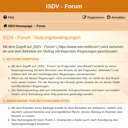
ISDV - Forum
FAQ
Registrieren
Anmelden
ISDV-Homepage
Foren
ISDV - Forum - Nutzungsbedingungen
Mit dem Zugriff auf „ISDV - Forum“ („https://www.isdv.net/forum“) wird zwischen
dir und dem Betreiber ein Vertrag mit folgenden Regelungen geschlossen:
1. NUTZUNGSVERTRAG
Mit dem Zugriff auf „ISDV - Forum“ (im Folgenden „das Board“) schließt du einen
Nutzungsvertrag mit dem Betreiber des Boards ab (im Folgenden „Betreiber“) und
erklärst dich mit den nachfolgenden Regelungen einverstanden.
Wenn du mit diesen Regelungen nicht einverstanden bist, so darfst du das Board
nicht weiter nutzen. Für die Nutzung des Boards gelten jeweils die an dieser Stelle
veröffentlichten Regelungen.
Der Nutzungsvertrag wird auf unbestimmte Zeit geschlossen und kann von beiden
Seiten ohne Einhaltung einer Frist jederzeit gekündigt werden.
2. EINRÄUMUNG VON NUTZUNGSRECHTEN
Mit dem Erstellen eines Beitrags erteilst du dem Betreiber ein einfaches, zeitlich und
räumlich unbeschränktes und unentgeltliches Recht, deinen Beitrag im Rahmen des
Boards zu nutzen.
Das Nutzungsrecht nach Punkt 2, Unterpunkt a bleibt auch nach Kündigung des
Nutzungsvertrages bestehen.