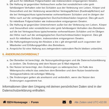
gilt auch für mittelbare Folgeschäden wie insbesondere entgangenen Gewinn.
Die Haftung ist gegenüber Verbrauchern außer bei vorsätzlichem oder grob
fahrlässigem Verhalten oder bei Schäden aus der Verletzung von Leben, Körper und
Gesundheit und der Verletzung wesentlicher Vertragspflichten (Kardinalpflichten) auf
die bei Vertragsschluss typischerweise vorhersehbaren Schäden und im übrigen der
Höhe nach auf die vertragstypischen Durchschnittsschäden begrenzt. Dies gilt auch
für mittelbare Folgeschäden wie insbesondere entgangenen Gewinn.
Die Haftung ist gegenüber Unternehmern außer bei der Verletzung von Leben, Körper
und Gesundheit oder vorsätzlichem oder grob fahrlässigem Verhalten des Betreibers
auf die bei Vertragsschluss typischerweise vorhersehbaren Schäden und im Übrigen
der Höhe nach auf die vertragstypischen Durchschnittsschäden begrenzt. Dies gilt
auch für mittelbare Schäden, insbesondere entgangenen Gewinn.
Die Haftungsbegrenzung der Absätze a bis c gilt sinngemäß auch zugunsten der
Mitarbeiter und Erfüllungsgehilfen des Betreibers.
Ansprüche für eine Haftung aus zwingendem nationalem Recht bleiben unberührt.
6. ÄNDERUNGSVORBEHALT
Der Betreiber ist berechtigt, die Nutzungsbedingungen und die Datenschutzerklärung
zu ändern. Die Änderung wird dem Nutzer per E-Mail mitgeteilt.
Der Nutzer ist berechtigt, den Änderungen zu widersprechen. Im Falle des
Widerspruchs erlischt das zwischen dem Betreiber und dem Nutzer bestehende
Vertragsverhältnis mit sofortiger Wirkung.
Die Änderungen gelten als anerkannt und verbindlich, wenn der Nutzer den
Änderungen zugestimmt hat.
Informationen über den Umgang mit deinen persönlichen Daten sind in der
Datenschutzerklärung enthalten.
ISDV-Homepage
Foren
Alle Zeiten sind
UTC+02:00