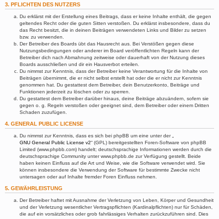
3. PFLICHTEN DES NUTZERS
Du erklärst mit der Erstellung eines Beitrags, dass er keine Inhalte enthält, die gegen
geltendes Recht oder die guten Sitten verstoßen. Du erklärst insbesondere, dass du
das Recht besitzt, die in deinen Beiträgen verwendeten Links und Bilder zu setzen
bzw. zu verwenden.
Der Betreiber des Boards übt das Hausrecht aus. Bei Verstößen gegen diese
Nutzungsbedingungen oder anderer im Board veröffentlichten Regeln kann der
Betreiber dich nach Abmahnung zeitweise oder dauerhaft von der Nutzung dieses
Boards ausschließen und dir ein Hausverbot erteilen.
Du nimmst zur Kenntnis, dass der Betreiber keine Verantwortung für die Inhalte von
Beiträgen übernimmt, die er nicht selbst erstellt hat oder die er nicht zur Kenntnis
genommen hat. Du gestattest dem Betreiber, dein Benutzerkonto, Beiträge und
Funktionen jederzeit zu löschen oder zu sperren.
Du gestattest dem Betreiber darüber hinaus, deine Beiträge abzuändern, sofern sie
gegen o. g. Regeln verstoßen oder geeignet sind, dem Betreiber oder einem Dritten
Schaden zuzufügen.
4. GENERAL PUBLIC LICENSE
Du nimmst zur Kenntnis, dass es sich bei phpBB um eine unter der „
GNU General Public License v2
“ (GPL) bereitgestellten Foren-Software von phpBB
Limited (www.phpbb.com) handelt; deutschsprachige Informationen werden durch die
deutschsprachige Community unter www.phpbb.de zur Verfügung gestellt. Beide
haben keinen Einfluss auf die Art und Weise, wie die Software verwendet wird. Sie
können insbesondere die Verwendung der Software für bestimmte Zwecke nicht
untersagen oder auf Inhalte fremder Foren Einfluss nehmen.
5. GEWÄHRLEISTUNG
Der Betreiber haftet mit Ausnahme der Verletzung von Leben, Körper und Gesundheit
und der Verletzung wesentlicher Vertragspflichten (Kardinalpflichten) nur für Schäden,
die auf ein vorsätzliches oder grob fahrlässiges Verhalten zurückzuführen sind. Dies