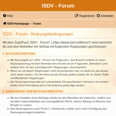
ISDV - Forum
FAQ
Registrieren
Anmelden
ISDV-Homepage
Foren
ISDV - Forum - Nutzungsbedingungen
Mit dem Zugriff auf „ISDV - Forum“ („https://www.isdv.net/forum“) wird zwischen
dir und dem Betreiber ein Vertrag mit folgenden Regelungen geschlossen:
1. NUTZUNGSVERTRAG
Mit dem Zugriff auf „ISDV - Forum“ (im Folgenden „das Board“) schließt du einen
Nutzungsvertrag mit dem Betreiber des Boards ab (im Folgenden „Betreiber“) und
erklärst dich mit den nachfolgenden Regelungen einverstanden.
Wenn du mit diesen Regelungen nicht einverstanden bist, so darfst du das Board
nicht weiter nutzen. Für die Nutzung des Boards gelten jeweils die an dieser Stelle
veröffentlichten Regelungen.
Der Nutzungsvertrag wird auf unbestimmte Zeit geschlossen und kann von beiden
Seiten ohne Einhaltung einer Frist jederzeit gekündigt werden.
2. EINRÄUMUNG VON NUTZUNGSRECHTEN
Mit dem Erstellen eines Beitrags erteilst du dem Betreiber ein einfaches, zeitlich und
räumlich unbeschränktes und unentgeltliches Recht, deinen Beitrag im Rahmen des
Boards zu nutzen.
Das Nutzungsrecht nach Punkt 2, Unterpunkt a bleibt auch nach Kündigung des
Nutzungsvertrages bestehen.