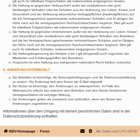
gilt auch für mittelbare Folgeschäden wie insbesondere entgangenen Gewinn.
Die Haftung ist gegenüber Verbrauchern außer bei vorsätzlichem oder grob
fahrlässigem Verhalten oder bei Schäden aus der Verletzung von Leben, Körper und
Gesundheit und der Verletzung wesentlicher Vertragspflichten (Kardinalpflichten) auf
die bei Vertragsschluss typischerweise vorhersehbaren Schäden und im übrigen der
Höhe nach auf die vertragstypischen Durchschnittsschäden begrenzt. Dies gilt auch
für mittelbare Folgeschäden wie insbesondere entgangenen Gewinn.
Die Haftung ist gegenüber Unternehmern außer bei der Verletzung von Leben, Körper
und Gesundheit oder vorsätzlichem oder grob fahrlässigem Verhalten des Betreibers
auf die bei Vertragsschluss typischerweise vorhersehbaren Schäden und im Übrigen
der Höhe nach auf die vertragstypischen Durchschnittsschäden begrenzt. Dies gilt
auch für mittelbare Schäden, insbesondere entgangenen Gewinn.
Die Haftungsbegrenzung der Absätze a bis c gilt sinngemäß auch zugunsten der
Mitarbeiter und Erfüllungsgehilfen des Betreibers.
Ansprüche für eine Haftung aus zwingendem nationalem Recht bleiben unberührt.
6. ÄNDERUNGSVORBEHALT
Der Betreiber ist berechtigt, die Nutzungsbedingungen und die Datenschutzerklärung
zu ändern. Die Änderung wird dem Nutzer per E-Mail mitgeteilt.
Der Nutzer ist berechtigt, den Änderungen zu widersprechen. Im Falle des
Widerspruchs erlischt das zwischen dem Betreiber und dem Nutzer bestehende
Vertragsverhältnis mit sofortiger Wirkung.
Die Änderungen gelten als anerkannt und verbindlich, wenn der Nutzer den
Änderungen zugestimmt hat.
Informationen über den Umgang mit deinen persönlichen Daten sind in der
Datenschutzerklärung enthalten.
ISDV-Homepage
Foren
Alle Zeiten sind
UTC+02:00