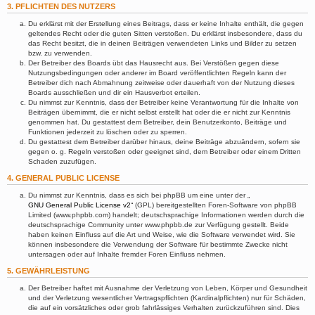
3. PFLICHTEN DES NUTZERS
Du erklärst mit der Erstellung eines Beitrags, dass er keine Inhalte enthält, die gegen
geltendes Recht oder die guten Sitten verstoßen. Du erklärst insbesondere, dass du
das Recht besitzt, die in deinen Beiträgen verwendeten Links und Bilder zu setzen
bzw. zu verwenden.
Der Betreiber des Boards übt das Hausrecht aus. Bei Verstößen gegen diese
Nutzungsbedingungen oder anderer im Board veröffentlichten Regeln kann der
Betreiber dich nach Abmahnung zeitweise oder dauerhaft von der Nutzung dieses
Boards ausschließen und dir ein Hausverbot erteilen.
Du nimmst zur Kenntnis, dass der Betreiber keine Verantwortung für die Inhalte von
Beiträgen übernimmt, die er nicht selbst erstellt hat oder die er nicht zur Kenntnis
genommen hat. Du gestattest dem Betreiber, dein Benutzerkonto, Beiträge und
Funktionen jederzeit zu löschen oder zu sperren.
Du gestattest dem Betreiber darüber hinaus, deine Beiträge abzuändern, sofern sie
gegen o. g. Regeln verstoßen oder geeignet sind, dem Betreiber oder einem Dritten
Schaden zuzufügen.
4. GENERAL PUBLIC LICENSE
Du nimmst zur Kenntnis, dass es sich bei phpBB um eine unter der „
GNU General Public License v2
“ (GPL) bereitgestellten Foren-Software von phpBB
Limited (www.phpbb.com) handelt; deutschsprachige Informationen werden durch die
deutschsprachige Community unter www.phpbb.de zur Verfügung gestellt. Beide
haben keinen Einfluss auf die Art und Weise, wie die Software verwendet wird. Sie
können insbesondere die Verwendung der Software für bestimmte Zwecke nicht
untersagen oder auf Inhalte fremder Foren Einfluss nehmen.
5. GEWÄHRLEISTUNG
Der Betreiber haftet mit Ausnahme der Verletzung von Leben, Körper und Gesundheit
und der Verletzung wesentlicher Vertragspflichten (Kardinalpflichten) nur für Schäden,
die auf ein vorsätzliches oder grob fahrlässiges Verhalten zurückzuführen sind. Dies