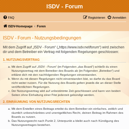
ISDV - Forum
FAQ
Registrieren
Anmelden
ISDV-Homepage
Foren
ISDV - Forum - Nutzungsbedingungen
Mit dem Zugriff auf „ISDV - Forum“ („https://www.isdv.net/forum“) wird zwischen
dir und dem Betreiber ein Vertrag mit folgenden Regelungen geschlossen:
1. NUTZUNGSVERTRAG
Mit dem Zugriff auf „ISDV - Forum“ (im Folgenden „das Board“) schließt du einen
Nutzungsvertrag mit dem Betreiber des Boards ab (im Folgenden „Betreiber“) und
erklärst dich mit den nachfolgenden Regelungen einverstanden.
Wenn du mit diesen Regelungen nicht einverstanden bist, so darfst du das Board
nicht weiter nutzen. Für die Nutzung des Boards gelten jeweils die an dieser Stelle
veröffentlichten Regelungen.
Der Nutzungsvertrag wird auf unbestimmte Zeit geschlossen und kann von beiden
Seiten ohne Einhaltung einer Frist jederzeit gekündigt werden.
2. EINRÄUMUNG VON NUTZUNGSRECHTEN
Mit dem Erstellen eines Beitrags erteilst du dem Betreiber ein einfaches, zeitlich und
räumlich unbeschränktes und unentgeltliches Recht, deinen Beitrag im Rahmen des
Boards zu nutzen.
Das Nutzungsrecht nach Punkt 2, Unterpunkt a bleibt auch nach Kündigung des
Nutzungsvertrages bestehen.