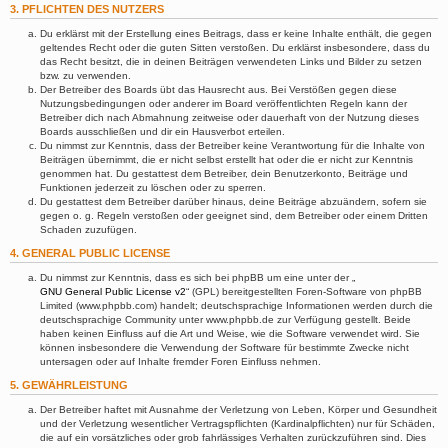
3. PFLICHTEN DES NUTZERS
Du erklärst mit der Erstellung eines Beitrags, dass er keine Inhalte enthält, die gegen
geltendes Recht oder die guten Sitten verstoßen. Du erklärst insbesondere, dass du
das Recht besitzt, die in deinen Beiträgen verwendeten Links und Bilder zu setzen
bzw. zu verwenden.
Der Betreiber des Boards übt das Hausrecht aus. Bei Verstößen gegen diese
Nutzungsbedingungen oder anderer im Board veröffentlichten Regeln kann der
Betreiber dich nach Abmahnung zeitweise oder dauerhaft von der Nutzung dieses
Boards ausschließen und dir ein Hausverbot erteilen.
Du nimmst zur Kenntnis, dass der Betreiber keine Verantwortung für die Inhalte von
Beiträgen übernimmt, die er nicht selbst erstellt hat oder die er nicht zur Kenntnis
genommen hat. Du gestattest dem Betreiber, dein Benutzerkonto, Beiträge und
Funktionen jederzeit zu löschen oder zu sperren.
Du gestattest dem Betreiber darüber hinaus, deine Beiträge abzuändern, sofern sie
gegen o. g. Regeln verstoßen oder geeignet sind, dem Betreiber oder einem Dritten
Schaden zuzufügen.
4. GENERAL PUBLIC LICENSE
Du nimmst zur Kenntnis, dass es sich bei phpBB um eine unter der „
GNU General Public License v2
“ (GPL) bereitgestellten Foren-Software von phpBB
Limited (www.phpbb.com) handelt; deutschsprachige Informationen werden durch die
deutschsprachige Community unter www.phpbb.de zur Verfügung gestellt. Beide
haben keinen Einfluss auf die Art und Weise, wie die Software verwendet wird. Sie
können insbesondere die Verwendung der Software für bestimmte Zwecke nicht
untersagen oder auf Inhalte fremder Foren Einfluss nehmen.
5. GEWÄHRLEISTUNG
Der Betreiber haftet mit Ausnahme der Verletzung von Leben, Körper und Gesundheit
und der Verletzung wesentlicher Vertragspflichten (Kardinalpflichten) nur für Schäden,
die auf ein vorsätzliches oder grob fahrlässiges Verhalten zurückzuführen sind. Dies