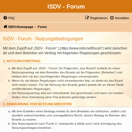
ISDV - Forum
FAQ
Registrieren
Anmelden
ISDV-Homepage
Foren
ISDV - Forum - Nutzungsbedingungen
Mit dem Zugriff auf „ISDV - Forum“ („https://www.isdv.net/forum“) wird zwischen
dir und dem Betreiber ein Vertrag mit folgenden Regelungen geschlossen:
1. NUTZUNGSVERTRAG
Mit dem Zugriff auf „ISDV - Forum“ (im Folgenden „das Board“) schließt du einen
Nutzungsvertrag mit dem Betreiber des Boards ab (im Folgenden „Betreiber“) und
erklärst dich mit den nachfolgenden Regelungen einverstanden.
Wenn du mit diesen Regelungen nicht einverstanden bist, so darfst du das Board
nicht weiter nutzen. Für die Nutzung des Boards gelten jeweils die an dieser Stelle
veröffentlichten Regelungen.
Der Nutzungsvertrag wird auf unbestimmte Zeit geschlossen und kann von beiden
Seiten ohne Einhaltung einer Frist jederzeit gekündigt werden.
2. EINRÄUMUNG VON NUTZUNGSRECHTEN
Mit dem Erstellen eines Beitrags erteilst du dem Betreiber ein einfaches, zeitlich und
räumlich unbeschränktes und unentgeltliches Recht, deinen Beitrag im Rahmen des
Boards zu nutzen.
Das Nutzungsrecht nach Punkt 2, Unterpunkt a bleibt auch nach Kündigung des
Nutzungsvertrages bestehen.