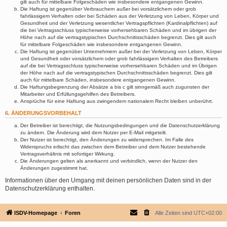
gilt auch für mittelbare Folgeschäden wie insbesondere entgangenen Gewinn.
Die Haftung ist gegenüber Verbrauchern außer bei vorsätzlichem oder grob
fahrlässigem Verhalten oder bei Schäden aus der Verletzung von Leben, Körper und
Gesundheit und der Verletzung wesentlicher Vertragspflichten (Kardinalpflichten) auf
die bei Vertragsschluss typischerweise vorhersehbaren Schäden und im übrigen der
Höhe nach auf die vertragstypischen Durchschnittsschäden begrenzt. Dies gilt auch
für mittelbare Folgeschäden wie insbesondere entgangenen Gewinn.
Die Haftung ist gegenüber Unternehmern außer bei der Verletzung von Leben, Körper
und Gesundheit oder vorsätzlichem oder grob fahrlässigem Verhalten des Betreibers
auf die bei Vertragsschluss typischerweise vorhersehbaren Schäden und im Übrigen
der Höhe nach auf die vertragstypischen Durchschnittsschäden begrenzt. Dies gilt
auch für mittelbare Schäden, insbesondere entgangenen Gewinn.
Die Haftungsbegrenzung der Absätze a bis c gilt sinngemäß auch zugunsten der
Mitarbeiter und Erfüllungsgehilfen des Betreibers.
Ansprüche für eine Haftung aus zwingendem nationalem Recht bleiben unberührt.
6. ÄNDERUNGSVORBEHALT
Der Betreiber ist berechtigt, die Nutzungsbedingungen und die Datenschutzerklärung
zu ändern. Die Änderung wird dem Nutzer per E-Mail mitgeteilt.
Der Nutzer ist berechtigt, den Änderungen zu widersprechen. Im Falle des
Widerspruchs erlischt das zwischen dem Betreiber und dem Nutzer bestehende
Vertragsverhältnis mit sofortiger Wirkung.
Die Änderungen gelten als anerkannt und verbindlich, wenn der Nutzer den
Änderungen zugestimmt hat.
Informationen über den Umgang mit deinen persönlichen Daten sind in der
Datenschutzerklärung enthalten.
ISDV-Homepage
Foren
Alle Zeiten sind
UTC+02:00