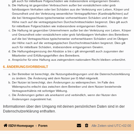
gilt auch für mittelbare Folgeschäden wie insbesondere entgangenen Gewinn.
Die Haftung ist gegenüber Verbrauchern außer bei vorsätzlichem oder grob
fahrlässigem Verhalten oder bei Schäden aus der Verletzung von Leben, Körper und
Gesundheit und der Verletzung wesentlicher Vertragspflichten (Kardinalpflichten) auf
die bei Vertragsschluss typischerweise vorhersehbaren Schäden und im übrigen der
Höhe nach auf die vertragstypischen Durchschnittsschäden begrenzt. Dies gilt auch
für mittelbare Folgeschäden wie insbesondere entgangenen Gewinn.
Die Haftung ist gegenüber Unternehmern außer bei der Verletzung von Leben, Körper
und Gesundheit oder vorsätzlichem oder grob fahrlässigem Verhalten des Betreibers
auf die bei Vertragsschluss typischerweise vorhersehbaren Schäden und im Übrigen
der Höhe nach auf die vertragstypischen Durchschnittsschäden begrenzt. Dies gilt
auch für mittelbare Schäden, insbesondere entgangenen Gewinn.
Die Haftungsbegrenzung der Absätze a bis c gilt sinngemäß auch zugunsten der
Mitarbeiter und Erfüllungsgehilfen des Betreibers.
Ansprüche für eine Haftung aus zwingendem nationalem Recht bleiben unberührt.
6. ÄNDERUNGSVORBEHALT
Der Betreiber ist berechtigt, die Nutzungsbedingungen und die Datenschutzerklärung
zu ändern. Die Änderung wird dem Nutzer per E-Mail mitgeteilt.
Der Nutzer ist berechtigt, den Änderungen zu widersprechen. Im Falle des
Widerspruchs erlischt das zwischen dem Betreiber und dem Nutzer bestehende
Vertragsverhältnis mit sofortiger Wirkung.
Die Änderungen gelten als anerkannt und verbindlich, wenn der Nutzer den
Änderungen zugestimmt hat.
Informationen über den Umgang mit deinen persönlichen Daten sind in der
Datenschutzerklärung enthalten.
ISDV-Homepage
Foren
Alle Zeiten sind
UTC+02:00