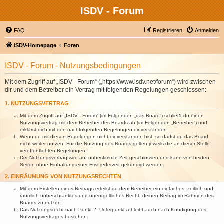
ISDV - Forum
FAQ
Registrieren
Anmelden
ISDV-Homepage
Foren
ISDV - Forum - Nutzungsbedingungen
Mit dem Zugriff auf „ISDV - Forum“ („https://www.isdv.net/forum“) wird zwischen
dir und dem Betreiber ein Vertrag mit folgenden Regelungen geschlossen:
1. NUTZUNGSVERTRAG
Mit dem Zugriff auf „ISDV - Forum“ (im Folgenden „das Board“) schließt du einen
Nutzungsvertrag mit dem Betreiber des Boards ab (im Folgenden „Betreiber“) und
erklärst dich mit den nachfolgenden Regelungen einverstanden.
Wenn du mit diesen Regelungen nicht einverstanden bist, so darfst du das Board
nicht weiter nutzen. Für die Nutzung des Boards gelten jeweils die an dieser Stelle
veröffentlichten Regelungen.
Der Nutzungsvertrag wird auf unbestimmte Zeit geschlossen und kann von beiden
Seiten ohne Einhaltung einer Frist jederzeit gekündigt werden.
2. EINRÄUMUNG VON NUTZUNGSRECHTEN
Mit dem Erstellen eines Beitrags erteilst du dem Betreiber ein einfaches, zeitlich und
räumlich unbeschränktes und unentgeltliches Recht, deinen Beitrag im Rahmen des
Boards zu nutzen.
Das Nutzungsrecht nach Punkt 2, Unterpunkt a bleibt auch nach Kündigung des
Nutzungsvertrages bestehen.