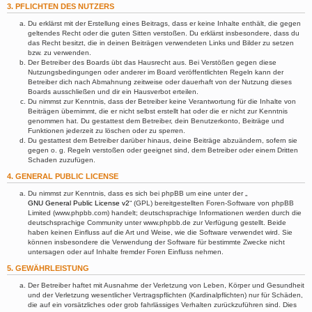
3. PFLICHTEN DES NUTZERS
Du erklärst mit der Erstellung eines Beitrags, dass er keine Inhalte enthält, die gegen
geltendes Recht oder die guten Sitten verstoßen. Du erklärst insbesondere, dass du
das Recht besitzt, die in deinen Beiträgen verwendeten Links und Bilder zu setzen
bzw. zu verwenden.
Der Betreiber des Boards übt das Hausrecht aus. Bei Verstößen gegen diese
Nutzungsbedingungen oder anderer im Board veröffentlichten Regeln kann der
Betreiber dich nach Abmahnung zeitweise oder dauerhaft von der Nutzung dieses
Boards ausschließen und dir ein Hausverbot erteilen.
Du nimmst zur Kenntnis, dass der Betreiber keine Verantwortung für die Inhalte von
Beiträgen übernimmt, die er nicht selbst erstellt hat oder die er nicht zur Kenntnis
genommen hat. Du gestattest dem Betreiber, dein Benutzerkonto, Beiträge und
Funktionen jederzeit zu löschen oder zu sperren.
Du gestattest dem Betreiber darüber hinaus, deine Beiträge abzuändern, sofern sie
gegen o. g. Regeln verstoßen oder geeignet sind, dem Betreiber oder einem Dritten
Schaden zuzufügen.
4. GENERAL PUBLIC LICENSE
Du nimmst zur Kenntnis, dass es sich bei phpBB um eine unter der „
GNU General Public License v2
“ (GPL) bereitgestellten Foren-Software von phpBB
Limited (www.phpbb.com) handelt; deutschsprachige Informationen werden durch die
deutschsprachige Community unter www.phpbb.de zur Verfügung gestellt. Beide
haben keinen Einfluss auf die Art und Weise, wie die Software verwendet wird. Sie
können insbesondere die Verwendung der Software für bestimmte Zwecke nicht
untersagen oder auf Inhalte fremder Foren Einfluss nehmen.
5. GEWÄHRLEISTUNG
Der Betreiber haftet mit Ausnahme der Verletzung von Leben, Körper und Gesundheit
und der Verletzung wesentlicher Vertragspflichten (Kardinalpflichten) nur für Schäden,
die auf ein vorsätzliches oder grob fahrlässiges Verhalten zurückzuführen sind. Dies