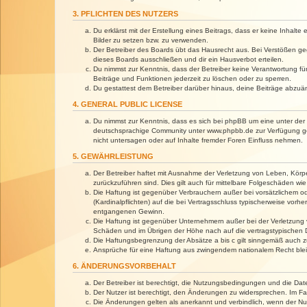
3. PFLICHTEN DES NUTZERS
Du erklärst mit der Erstellung eines Beitrags, dass er keine Inhalt
Bilder zu setzen bzw. zu verwenden.
Der Betreiber des Boards übt das Hausrecht aus. Bei Verstößen g
dieses Boards ausschließen und dir ein Hausverbot erteilen.
Du nimmst zur Kenntnis, dass der Betreiber keine Verantwortung für 
Beiträge und Funktionen jederzeit zu löschen oder zu sperren.
Du gestattest dem Betreiber darüber hinaus, deine Beiträge abzuä
4. GENERAL PUBLIC LICENSE
Du nimmst zur Kenntnis, dass es sich bei phpBB um eine unter der 
deutschsprachige Community unter www.phpbb.de zur Verfügung gest
nicht untersagen oder auf Inhalte fremder Foren Einfluss nehmen.
5. GEWÄHRLEISTUNG
Der Betreiber haftet mit Ausnahme der Verletzung von Leben, Körper
zurückzuführen sind. Dies gilt auch für mittelbare Folgeschäden 
Die Haftung ist gegenüber Verbrauchern außer bei vorsätzlichem o
(Kardinalpflichten) auf die bei Vertragsschluss typischerweise vo
entgangenen Gewinn.
Die Haftung ist gegenüber Unternehmern außer bei der Verletzung 
Schäden und im Übrigen der Höhe nach auf die vertragstypischen 
Die Haftungsbegrenzung der Absätze a bis c gilt sinngemäß auch zu
Ansprüche für eine Haftung aus zwingendem nationalem Recht blei
6. ÄNDERUNGSVORBEHALT
Der Betreiber ist berechtigt, die Nutzungsbedingungen und die Dat
Der Nutzer ist berechtigt, den Änderungen zu widersprechen. Im Fa
Die Änderungen gelten als anerkannt und verbindlich, wenn der N