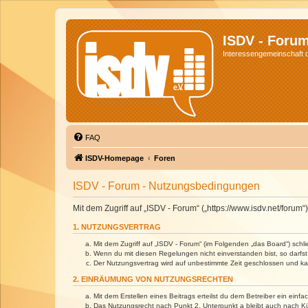
ISDV - Foru
Interessengemeinschaft de
FAQ
ISDV-Homepage
Foren
ISDV - Forum - Nutzungsbedingungen
Mit dem Zugriff auf „ISDV - Forum“ („https://www.isdv.net/foru
1. NUTZUNGSVERTRAG
Mit dem Zugriff auf „ISDV - Forum“ (im Folgenden „das Board“) sch
Wenn du mit diesen Regelungen nicht einverstanden bist, so darfst 
Der Nutzungsvertrag wird auf unbestimmte Zeit geschlossen und kan
2. EINRÄUMUNG VON NUTZUNGSRECHTEN
Mit dem Erstellen eines Beitrags erteilst du dem Betreiber ein ein
Das Nutzungsrecht nach Punkt 2, Unterpunkt a bleibt auch nach 