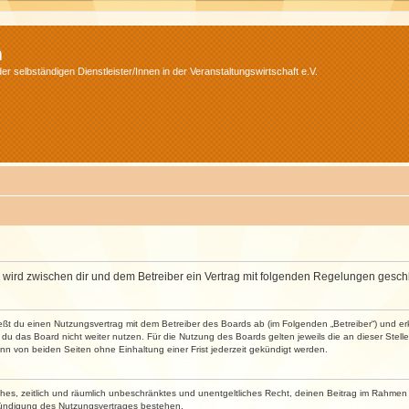
m
r selbständigen Dienstleister/Innen in der Veranstaltungswirtschaft e.V.
m“) wird zwischen dir und dem Betreiber ein Vertrag mit folgenden Regelungen gesch
ließt du einen Nutzungsvertrag mit dem Betreiber des Boards ab (im Folgenden „Betreiber“) und 
du das Board nicht weiter nutzen. Für die Nutzung des Boards gelten jeweils die an dieser Stell
n von beiden Seiten ohne Einhaltung einer Frist jederzeit gekündigt werden.
faches, zeitlich und räumlich unbeschränktes und unentgeltliches Recht, deinen Beitrag im Rahme
Kündigung des Nutzungsvertrages bestehen.