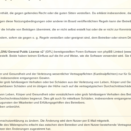
e enthält, die gegen geltendes Recht oder die guten Sitten verstoßen. Du erklärst insbesondere, 
egen diese Nutzungsbedingungen oder anderer im Board veröffentlichten Regeln kann der Betre
die Inhalte von Beiträgen übernimmt, die er nicht selbst erstellt hat oder die er nicht zur Kenn
ndern, sofern sie gegen o. g. Regeln verstoßen oder geeignet sind, dem Betreiber oder einem D
„
GNU General Public License v2
“ (GPL) bereitgestellten Foren-Software von phpBB Limited (ww
ellt. Beide haben keinen Einfluss auf die Art und Weise, wie die Software verwendet wird. Si
 und Gesundheit und der Verletzung wesentlicher Vertragspflichten (Kardinalpflichten) nur für Sc
wie insbesondere entgangenen Gewinn.
der grob fahrlässigem Verhalten oder bei Schäden aus der Verletzung von Leben, Körper und Ges
rhersehbaren Schäden und im übrigen der Höhe nach auf die vertragstypischen Durchschnittsschäde
von Leben, Körper und Gesundheit oder vorsätzlichem oder grob fahrlässigem Verhalten des Betr
Durchschnittsschäden begrenzt. Dies gilt auch für mittelbare Schäden, insbesondere entgangen
gunsten der Mitarbeiter und Erfüllungsgehilfen des Betreibers.
ben unberührt.
enschutzerklärung zu ändern. Die Änderung wird dem Nutzer per E-Mail mitgeteilt.
lle des Widerspruchs erlischt das zwischen dem Betreiber und dem Nutzer bestehende Vertragsverh
utzer den Änderungen zugestimmt hat.