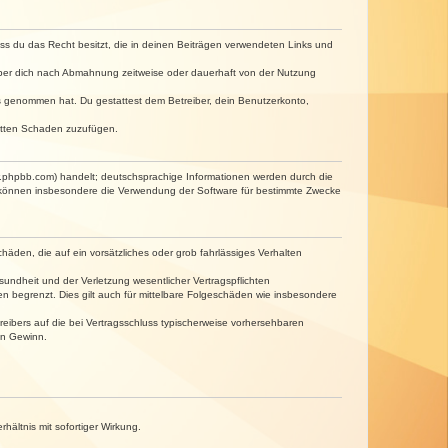
dass du das Recht besitzt, die in deinen Beiträgen verwendeten Links und
iber dich nach Abmahnung zeitweise oder dauerhaft von der Nutzung
tnis genommen hat. Du gestattest dem Betreiber, dein Benutzerkonto,
ritten Schaden zuzufügen.
w.phpbb.com) handelt; deutschsprachige Informationen werden durch die
e können insbesondere die Verwendung der Software für bestimmte Zwecke
häden, die auf ein vorsätzliches oder grob fahrlässiges Verhalten
undheit und der Verletzung wesentlicher Vertragspflichten
n begrenzt. Dies gilt auch für mittelbare Folgeschäden wie insbesondere
eibers auf die bei Vertragsschluss typischerweise vorhersehbaren
en Gewinn.
ältnis mit sofortiger Wirkung.