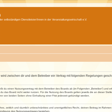
m
r selbständigen Dienstleister/Innen in der Veranstaltungswirtschaft e.V.
m“) wird zwischen dir und dem Betreiber ein Vertrag mit folgenden Regelungen gesch
ließt du einen Nutzungsvertrag mit dem Betreiber des Boards ab (im Folgenden „Betreiber“) und 
du das Board nicht weiter nutzen. Für die Nutzung des Boards gelten jeweils die an dieser Stell
n von beiden Seiten ohne Einhaltung einer Frist jederzeit gekündigt werden.
faches, zeitlich und räumlich unbeschränktes und unentgeltliches Recht, deinen Beitrag im Rahme
Kündigung des Nutzungsvertrages bestehen.