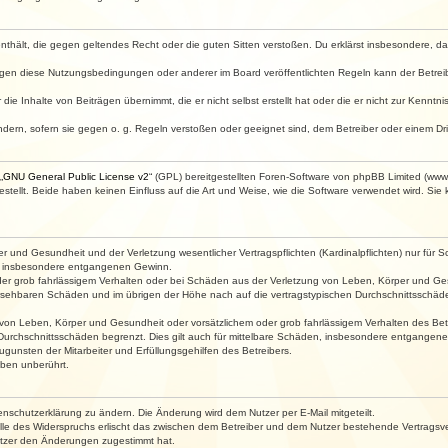
e enthält, die gegen geltendes Recht oder die guten Sitten verstoßen. Du erklärst insbesondere, 
egen diese Nutzungsbedingungen oder anderer im Board veröffentlichten Regeln kann der Betre
die Inhalte von Beiträgen übernimmt, die er nicht selbst erstellt hat oder die er nicht zur Kenn
ndern, sofern sie gegen o. g. Regeln verstoßen oder geeignet sind, dem Betreiber oder einem D
„
GNU General Public License v2
“ (GPL) bereitgestellten Foren-Software von phpBB Limited (ww
ellt. Beide haben keinen Einfluss auf die Art und Weise, wie die Software verwendet wird. Si
 und Gesundheit und der Verletzung wesentlicher Vertragspflichten (Kardinalpflichten) nur für Sc
wie insbesondere entgangenen Gewinn.
der grob fahrlässigem Verhalten oder bei Schäden aus der Verletzung von Leben, Körper und Ges
rhersehbaren Schäden und im übrigen der Höhe nach auf die vertragstypischen Durchschnittsschäde
von Leben, Körper und Gesundheit oder vorsätzlichem oder grob fahrlässigem Verhalten des Betr
Durchschnittsschäden begrenzt. Dies gilt auch für mittelbare Schäden, insbesondere entgangen
gunsten der Mitarbeiter und Erfüllungsgehilfen des Betreibers.
ben unberührt.
enschutzerklärung zu ändern. Die Änderung wird dem Nutzer per E-Mail mitgeteilt.
lle des Widerspruchs erlischt das zwischen dem Betreiber und dem Nutzer bestehende Vertragsverh
utzer den Änderungen zugestimmt hat.