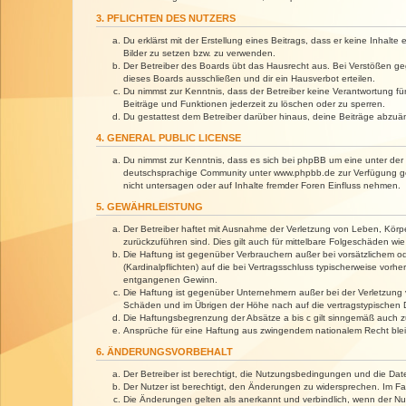
3. PFLICHTEN DES NUTZERS
Du erklärst mit der Erstellung eines Beitrags, dass er keine Inhalt
Bilder zu setzen bzw. zu verwenden.
Der Betreiber des Boards übt das Hausrecht aus. Bei Verstößen g
dieses Boards ausschließen und dir ein Hausverbot erteilen.
Du nimmst zur Kenntnis, dass der Betreiber keine Verantwortung für 
Beiträge und Funktionen jederzeit zu löschen oder zu sperren.
Du gestattest dem Betreiber darüber hinaus, deine Beiträge abzuä
4. GENERAL PUBLIC LICENSE
Du nimmst zur Kenntnis, dass es sich bei phpBB um eine unter der 
deutschsprachige Community unter www.phpbb.de zur Verfügung gest
nicht untersagen oder auf Inhalte fremder Foren Einfluss nehmen.
5. GEWÄHRLEISTUNG
Der Betreiber haftet mit Ausnahme der Verletzung von Leben, Körper
zurückzuführen sind. Dies gilt auch für mittelbare Folgeschäden 
Die Haftung ist gegenüber Verbrauchern außer bei vorsätzlichem o
(Kardinalpflichten) auf die bei Vertragsschluss typischerweise vo
entgangenen Gewinn.
Die Haftung ist gegenüber Unternehmern außer bei der Verletzung 
Schäden und im Übrigen der Höhe nach auf die vertragstypischen 
Die Haftungsbegrenzung der Absätze a bis c gilt sinngemäß auch zu
Ansprüche für eine Haftung aus zwingendem nationalem Recht blei
6. ÄNDERUNGSVORBEHALT
Der Betreiber ist berechtigt, die Nutzungsbedingungen und die Dat
Der Nutzer ist berechtigt, den Änderungen zu widersprechen. Im Fa
Die Änderungen gelten als anerkannt und verbindlich, wenn der N