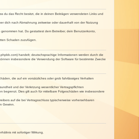
dass du das Recht besitzt, die in deinen Beiträgen verwendeten Links und
iber dich nach Abmahnung zeitweise oder dauerhaft von der Nutzung
tnis genommen hat. Du gestattest dem Betreiber, dein Benutzerkonto,
ritten Schaden zuzufügen.
w.phpbb.com) handelt; deutschsprachige Informationen werden durch die
e können insbesondere die Verwendung der Software für bestimmte Zwecke
häden, die auf ein vorsätzliches oder grob fahrlässiges Verhalten
undheit und der Verletzung wesentlicher Vertragspflichten
n begrenzt. Dies gilt auch für mittelbare Folgeschäden wie insbesondere
eibers auf die bei Vertragsschluss typischerweise vorhersehbaren
en Gewinn.
ältnis mit sofortiger Wirkung.