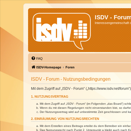
ISDV - Foru
Interessengemeinschaft de
FAQ
ISDV-Homepage
Foren
ISDV - Forum - Nutzungsbedingungen
Mit dem Zugriff auf „ISDV - Forum“ („https://www.isdv.net/foru
1. NUTZUNGSVERTRAG
Mit dem Zugriff auf „ISDV - Forum“ (im Folgenden „das Board“) sch
Wenn du mit diesen Regelungen nicht einverstanden bist, so darfst 
Der Nutzungsvertrag wird auf unbestimmte Zeit geschlossen und kan
2. EINRÄUMUNG VON NUTZUNGSRECHTEN
Mit dem Erstellen eines Beitrags erteilst du dem Betreiber ein ein
Das Nutzungsrecht nach Punkt 2, Unterpunkt a bleibt auch nach 