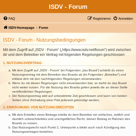
ISDV - Forum
FAQ
Registrieren
Anmelden
ISDV-Homepage
Foren
ISDV - Forum - Nutzungsbedingungen
Mit dem Zugriff auf „ISDV - Forum“ („https://www.isdv.net/forum“) wird zwischen
dir und dem Betreiber ein Vertrag mit folgenden Regelungen geschlossen:
1. NUTZUNGSVERTRAG
Mit dem Zugriff auf „ISDV - Forum“ (im Folgenden „das Board“) schließt du einen
Nutzungsvertrag mit dem Betreiber des Boards ab (im Folgenden „Betreiber“) und
erklärst dich mit den nachfolgenden Regelungen einverstanden.
Wenn du mit diesen Regelungen nicht einverstanden bist, so darfst du das Board
nicht weiter nutzen. Für die Nutzung des Boards gelten jeweils die an dieser Stelle
veröffentlichten Regelungen.
Der Nutzungsvertrag wird auf unbestimmte Zeit geschlossen und kann von beiden
Seiten ohne Einhaltung einer Frist jederzeit gekündigt werden.
2. EINRÄUMUNG VON NUTZUNGSRECHTEN
Mit dem Erstellen eines Beitrags erteilst du dem Betreiber ein einfaches, zeitlich und
räumlich unbeschränktes und unentgeltliches Recht, deinen Beitrag im Rahmen des
Boards zu nutzen.
Das Nutzungsrecht nach Punkt 2, Unterpunkt a bleibt auch nach Kündigung des
Nutzungsvertrages bestehen.