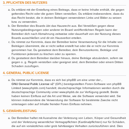
3. PFLICHTEN DES NUTZERS
Du erklärst mit der Erstellung eines Beitrags, dass er keine Inhalte enthält, die gegen
geltendes Recht oder die guten Sitten verstoßen. Du erklärst insbesondere, dass du
das Recht besitzt, die in deinen Beiträgen verwendeten Links und Bilder zu setzen
bzw. zu verwenden.
Der Betreiber des Boards übt das Hausrecht aus. Bei Verstößen gegen diese
Nutzungsbedingungen oder anderer im Board veröffentlichten Regeln kann der
Betreiber dich nach Abmahnung zeitweise oder dauerhaft von der Nutzung dieses
Boards ausschließen und dir ein Hausverbot erteilen.
Du nimmst zur Kenntnis, dass der Betreiber keine Verantwortung für die Inhalte von
Beiträgen übernimmt, die er nicht selbst erstellt hat oder die er nicht zur Kenntnis
genommen hat. Du gestattest dem Betreiber, dein Benutzerkonto, Beiträge und
Funktionen jederzeit zu löschen oder zu sperren.
Du gestattest dem Betreiber darüber hinaus, deine Beiträge abzuändern, sofern sie
gegen o. g. Regeln verstoßen oder geeignet sind, dem Betreiber oder einem Dritten
Schaden zuzufügen.
4. GENERAL PUBLIC LICENSE
Du nimmst zur Kenntnis, dass es sich bei phpBB um eine unter der „
GNU General Public License v2
“ (GPL) bereitgestellten Foren-Software von phpBB
Limited (www.phpbb.com) handelt; deutschsprachige Informationen werden durch die
deutschsprachige Community unter www.phpbb.de zur Verfügung gestellt. Beide
haben keinen Einfluss auf die Art und Weise, wie die Software verwendet wird. Sie
können insbesondere die Verwendung der Software für bestimmte Zwecke nicht
untersagen oder auf Inhalte fremder Foren Einfluss nehmen.
5. GEWÄHRLEISTUNG
Der Betreiber haftet mit Ausnahme der Verletzung von Leben, Körper und Gesundheit
und der Verletzung wesentlicher Vertragspflichten (Kardinalpflichten) nur für Schäden,
die auf ein vorsätzliches oder grob fahrlässiges Verhalten zurückzuführen sind. Dies