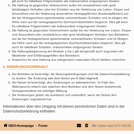
gilt auch für mittelbare Folgeschäden wie insbesondere entgangenen Gewinn.
Die Haftung ist gegenüber Verbrauchern außer bei vorsätzlichem oder grob
fahrlässigem Verhalten oder bei Schäden aus der Verletzung von Leben, Körper und
Gesundheit und der Verletzung wesentlicher Vertragspflichten (Kardinalpflichten) auf
die bei Vertragsschluss typischerweise vorhersehbaren Schäden und im übrigen der
Höhe nach auf die vertragstypischen Durchschnittsschäden begrenzt. Dies gilt auch
für mittelbare Folgeschäden wie insbesondere entgangenen Gewinn.
Die Haftung ist gegenüber Unternehmern außer bei der Verletzung von Leben, Körper
und Gesundheit oder vorsätzlichem oder grob fahrlässigem Verhalten des Betreibers
auf die bei Vertragsschluss typischerweise vorhersehbaren Schäden und im Übrigen
der Höhe nach auf die vertragstypischen Durchschnittsschäden begrenzt. Dies gilt
auch für mittelbare Schäden, insbesondere entgangenen Gewinn.
Die Haftungsbegrenzung der Absätze a bis c gilt sinngemäß auch zugunsten der
Mitarbeiter und Erfüllungsgehilfen des Betreibers.
Ansprüche für eine Haftung aus zwingendem nationalem Recht bleiben unberührt.
6. ÄNDERUNGSVORBEHALT
Der Betreiber ist berechtigt, die Nutzungsbedingungen und die Datenschutzerklärung
zu ändern. Die Änderung wird dem Nutzer per E-Mail mitgeteilt.
Der Nutzer ist berechtigt, den Änderungen zu widersprechen. Im Falle des
Widerspruchs erlischt das zwischen dem Betreiber und dem Nutzer bestehende
Vertragsverhältnis mit sofortiger Wirkung.
Die Änderungen gelten als anerkannt und verbindlich, wenn der Nutzer den
Änderungen zugestimmt hat.
Informationen über den Umgang mit deinen persönlichen Daten sind in der
Datenschutzerklärung enthalten.
ISDV-Homepage
Foren
Alle Zeiten sind
UTC+02:00