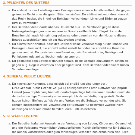
3. PFLICHTEN DES NUTZERS
Du erklärst mit der Erstellung eines Beitrags, dass er keine Inhalte enthält, die gegen
geltendes Recht oder die guten Sitten verstoßen. Du erklärst insbesondere, dass du
das Recht besitzt, die in deinen Beiträgen verwendeten Links und Bilder zu setzen
bzw. zu verwenden.
Der Betreiber des Boards übt das Hausrecht aus. Bei Verstößen gegen diese
Nutzungsbedingungen oder anderer im Board veröffentlichten Regeln kann der
Betreiber dich nach Abmahnung zeitweise oder dauerhaft von der Nutzung dieses
Boards ausschließen und dir ein Hausverbot erteilen.
Du nimmst zur Kenntnis, dass der Betreiber keine Verantwortung für die Inhalte von
Beiträgen übernimmt, die er nicht selbst erstellt hat oder die er nicht zur Kenntnis
genommen hat. Du gestattest dem Betreiber, dein Benutzerkonto, Beiträge und
Funktionen jederzeit zu löschen oder zu sperren.
Du gestattest dem Betreiber darüber hinaus, deine Beiträge abzuändern, sofern sie
gegen o. g. Regeln verstoßen oder geeignet sind, dem Betreiber oder einem Dritten
Schaden zuzufügen.
4. GENERAL PUBLIC LICENSE
Du nimmst zur Kenntnis, dass es sich bei phpBB um eine unter der „
GNU General Public License v2
“ (GPL) bereitgestellten Foren-Software von phpBB
Limited (www.phpbb.com) handelt; deutschsprachige Informationen werden durch die
deutschsprachige Community unter www.phpbb.de zur Verfügung gestellt. Beide
haben keinen Einfluss auf die Art und Weise, wie die Software verwendet wird. Sie
können insbesondere die Verwendung der Software für bestimmte Zwecke nicht
untersagen oder auf Inhalte fremder Foren Einfluss nehmen.
5. GEWÄHRLEISTUNG
Der Betreiber haftet mit Ausnahme der Verletzung von Leben, Körper und Gesundheit
und der Verletzung wesentlicher Vertragspflichten (Kardinalpflichten) nur für Schäden,
die auf ein vorsätzliches oder grob fahrlässiges Verhalten zurückzuführen sind. Dies