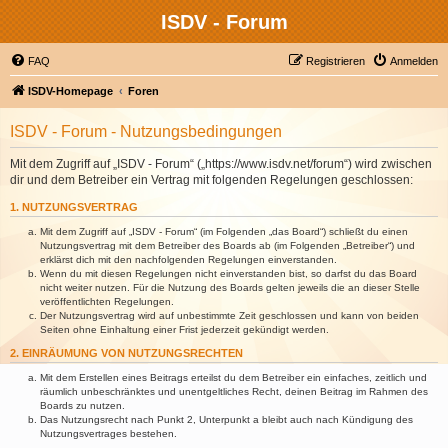
ISDV - Forum
FAQ
Registrieren
Anmelden
ISDV-Homepage
Foren
ISDV - Forum - Nutzungsbedingungen
Mit dem Zugriff auf „ISDV - Forum“ („https://www.isdv.net/forum“) wird zwischen
dir und dem Betreiber ein Vertrag mit folgenden Regelungen geschlossen:
1. NUTZUNGSVERTRAG
Mit dem Zugriff auf „ISDV - Forum“ (im Folgenden „das Board“) schließt du einen
Nutzungsvertrag mit dem Betreiber des Boards ab (im Folgenden „Betreiber“) und
erklärst dich mit den nachfolgenden Regelungen einverstanden.
Wenn du mit diesen Regelungen nicht einverstanden bist, so darfst du das Board
nicht weiter nutzen. Für die Nutzung des Boards gelten jeweils die an dieser Stelle
veröffentlichten Regelungen.
Der Nutzungsvertrag wird auf unbestimmte Zeit geschlossen und kann von beiden
Seiten ohne Einhaltung einer Frist jederzeit gekündigt werden.
2. EINRÄUMUNG VON NUTZUNGSRECHTEN
Mit dem Erstellen eines Beitrags erteilst du dem Betreiber ein einfaches, zeitlich und
räumlich unbeschränktes und unentgeltliches Recht, deinen Beitrag im Rahmen des
Boards zu nutzen.
Das Nutzungsrecht nach Punkt 2, Unterpunkt a bleibt auch nach Kündigung des
Nutzungsvertrages bestehen.