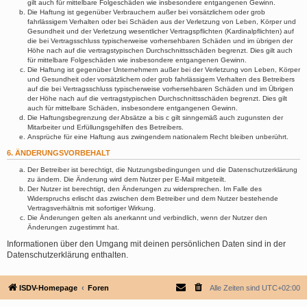
gilt auch für mittelbare Folgeschäden wie insbesondere entgangenen Gewinn.
Die Haftung ist gegenüber Verbrauchern außer bei vorsätzlichem oder grob
fahrlässigem Verhalten oder bei Schäden aus der Verletzung von Leben, Körper und
Gesundheit und der Verletzung wesentlicher Vertragspflichten (Kardinalpflichten) auf
die bei Vertragsschluss typischerweise vorhersehbaren Schäden und im übrigen der
Höhe nach auf die vertragstypischen Durchschnittsschäden begrenzt. Dies gilt auch
für mittelbare Folgeschäden wie insbesondere entgangenen Gewinn.
Die Haftung ist gegenüber Unternehmern außer bei der Verletzung von Leben, Körper
und Gesundheit oder vorsätzlichem oder grob fahrlässigem Verhalten des Betreibers
auf die bei Vertragsschluss typischerweise vorhersehbaren Schäden und im Übrigen
der Höhe nach auf die vertragstypischen Durchschnittsschäden begrenzt. Dies gilt
auch für mittelbare Schäden, insbesondere entgangenen Gewinn.
Die Haftungsbegrenzung der Absätze a bis c gilt sinngemäß auch zugunsten der
Mitarbeiter und Erfüllungsgehilfen des Betreibers.
Ansprüche für eine Haftung aus zwingendem nationalem Recht bleiben unberührt.
6. ÄNDERUNGSVORBEHALT
Der Betreiber ist berechtigt, die Nutzungsbedingungen und die Datenschutzerklärung
zu ändern. Die Änderung wird dem Nutzer per E-Mail mitgeteilt.
Der Nutzer ist berechtigt, den Änderungen zu widersprechen. Im Falle des
Widerspruchs erlischt das zwischen dem Betreiber und dem Nutzer bestehende
Vertragsverhältnis mit sofortiger Wirkung.
Die Änderungen gelten als anerkannt und verbindlich, wenn der Nutzer den
Änderungen zugestimmt hat.
Informationen über den Umgang mit deinen persönlichen Daten sind in der
Datenschutzerklärung enthalten.
ISDV-Homepage
Foren
Alle Zeiten sind
UTC+02:00