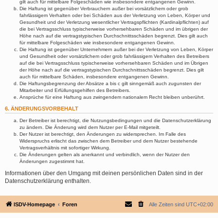
gilt auch für mittelbare Folgeschäden wie insbesondere entgangenen Gewinn.
Die Haftung ist gegenüber Verbrauchern außer bei vorsätzlichem oder grob
fahrlässigem Verhalten oder bei Schäden aus der Verletzung von Leben, Körper und
Gesundheit und der Verletzung wesentlicher Vertragspflichten (Kardinalpflichten) auf
die bei Vertragsschluss typischerweise vorhersehbaren Schäden und im übrigen der
Höhe nach auf die vertragstypischen Durchschnittsschäden begrenzt. Dies gilt auch
für mittelbare Folgeschäden wie insbesondere entgangenen Gewinn.
Die Haftung ist gegenüber Unternehmern außer bei der Verletzung von Leben, Körper
und Gesundheit oder vorsätzlichem oder grob fahrlässigem Verhalten des Betreibers
auf die bei Vertragsschluss typischerweise vorhersehbaren Schäden und im Übrigen
der Höhe nach auf die vertragstypischen Durchschnittsschäden begrenzt. Dies gilt
auch für mittelbare Schäden, insbesondere entgangenen Gewinn.
Die Haftungsbegrenzung der Absätze a bis c gilt sinngemäß auch zugunsten der
Mitarbeiter und Erfüllungsgehilfen des Betreibers.
Ansprüche für eine Haftung aus zwingendem nationalem Recht bleiben unberührt.
6. ÄNDERUNGSVORBEHALT
Der Betreiber ist berechtigt, die Nutzungsbedingungen und die Datenschutzerklärung
zu ändern. Die Änderung wird dem Nutzer per E-Mail mitgeteilt.
Der Nutzer ist berechtigt, den Änderungen zu widersprechen. Im Falle des
Widerspruchs erlischt das zwischen dem Betreiber und dem Nutzer bestehende
Vertragsverhältnis mit sofortiger Wirkung.
Die Änderungen gelten als anerkannt und verbindlich, wenn der Nutzer den
Änderungen zugestimmt hat.
Informationen über den Umgang mit deinen persönlichen Daten sind in der
Datenschutzerklärung enthalten.
ISDV-Homepage
Foren
Alle Zeiten sind
UTC+02:00