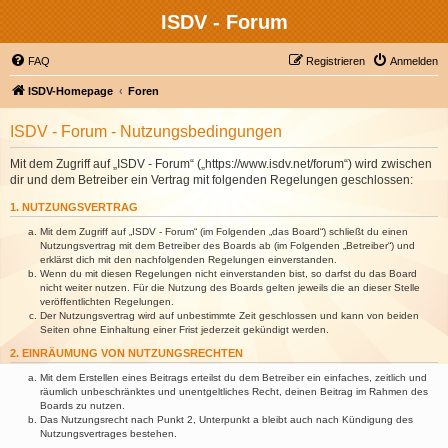
ISDV - Forum
FAQ
Registrieren
Anmelden
ISDV-Homepage
Foren
ISDV - Forum - Nutzungsbedingungen
Mit dem Zugriff auf „ISDV - Forum“ („https://www.isdv.net/forum“) wird zwischen
dir und dem Betreiber ein Vertrag mit folgenden Regelungen geschlossen:
1. NUTZUNGSVERTRAG
Mit dem Zugriff auf „ISDV - Forum“ (im Folgenden „das Board“) schließt du einen
Nutzungsvertrag mit dem Betreiber des Boards ab (im Folgenden „Betreiber“) und
erklärst dich mit den nachfolgenden Regelungen einverstanden.
Wenn du mit diesen Regelungen nicht einverstanden bist, so darfst du das Board
nicht weiter nutzen. Für die Nutzung des Boards gelten jeweils die an dieser Stelle
veröffentlichten Regelungen.
Der Nutzungsvertrag wird auf unbestimmte Zeit geschlossen und kann von beiden
Seiten ohne Einhaltung einer Frist jederzeit gekündigt werden.
2. EINRÄUMUNG VON NUTZUNGSRECHTEN
Mit dem Erstellen eines Beitrags erteilst du dem Betreiber ein einfaches, zeitlich und
räumlich unbeschränktes und unentgeltliches Recht, deinen Beitrag im Rahmen des
Boards zu nutzen.
Das Nutzungsrecht nach Punkt 2, Unterpunkt a bleibt auch nach Kündigung des
Nutzungsvertrages bestehen.