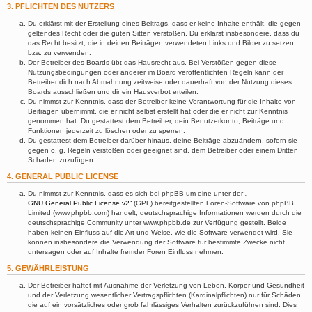
3. PFLICHTEN DES NUTZERS
Du erklärst mit der Erstellung eines Beitrags, dass er keine Inhalte enthält, die gegen
geltendes Recht oder die guten Sitten verstoßen. Du erklärst insbesondere, dass du
das Recht besitzt, die in deinen Beiträgen verwendeten Links und Bilder zu setzen
bzw. zu verwenden.
Der Betreiber des Boards übt das Hausrecht aus. Bei Verstößen gegen diese
Nutzungsbedingungen oder anderer im Board veröffentlichten Regeln kann der
Betreiber dich nach Abmahnung zeitweise oder dauerhaft von der Nutzung dieses
Boards ausschließen und dir ein Hausverbot erteilen.
Du nimmst zur Kenntnis, dass der Betreiber keine Verantwortung für die Inhalte von
Beiträgen übernimmt, die er nicht selbst erstellt hat oder die er nicht zur Kenntnis
genommen hat. Du gestattest dem Betreiber, dein Benutzerkonto, Beiträge und
Funktionen jederzeit zu löschen oder zu sperren.
Du gestattest dem Betreiber darüber hinaus, deine Beiträge abzuändern, sofern sie
gegen o. g. Regeln verstoßen oder geeignet sind, dem Betreiber oder einem Dritten
Schaden zuzufügen.
4. GENERAL PUBLIC LICENSE
Du nimmst zur Kenntnis, dass es sich bei phpBB um eine unter der „
GNU General Public License v2
“ (GPL) bereitgestellten Foren-Software von phpBB
Limited (www.phpbb.com) handelt; deutschsprachige Informationen werden durch die
deutschsprachige Community unter www.phpbb.de zur Verfügung gestellt. Beide
haben keinen Einfluss auf die Art und Weise, wie die Software verwendet wird. Sie
können insbesondere die Verwendung der Software für bestimmte Zwecke nicht
untersagen oder auf Inhalte fremder Foren Einfluss nehmen.
5. GEWÄHRLEISTUNG
Der Betreiber haftet mit Ausnahme der Verletzung von Leben, Körper und Gesundheit
und der Verletzung wesentlicher Vertragspflichten (Kardinalpflichten) nur für Schäden,
die auf ein vorsätzliches oder grob fahrlässiges Verhalten zurückzuführen sind. Dies