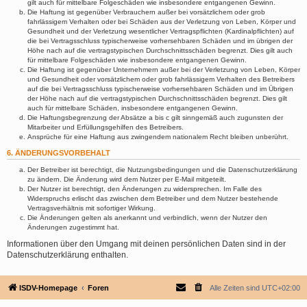
gilt auch für mittelbare Folgeschäden wie insbesondere entgangenen Gewinn.
Die Haftung ist gegenüber Verbrauchern außer bei vorsätzlichem oder grob
fahrlässigem Verhalten oder bei Schäden aus der Verletzung von Leben, Körper und
Gesundheit und der Verletzung wesentlicher Vertragspflichten (Kardinalpflichten) auf
die bei Vertragsschluss typischerweise vorhersehbaren Schäden und im übrigen der
Höhe nach auf die vertragstypischen Durchschnittsschäden begrenzt. Dies gilt auch
für mittelbare Folgeschäden wie insbesondere entgangenen Gewinn.
Die Haftung ist gegenüber Unternehmern außer bei der Verletzung von Leben, Körper
und Gesundheit oder vorsätzlichem oder grob fahrlässigem Verhalten des Betreibers
auf die bei Vertragsschluss typischerweise vorhersehbaren Schäden und im Übrigen
der Höhe nach auf die vertragstypischen Durchschnittsschäden begrenzt. Dies gilt
auch für mittelbare Schäden, insbesondere entgangenen Gewinn.
Die Haftungsbegrenzung der Absätze a bis c gilt sinngemäß auch zugunsten der
Mitarbeiter und Erfüllungsgehilfen des Betreibers.
Ansprüche für eine Haftung aus zwingendem nationalem Recht bleiben unberührt.
6. ÄNDERUNGSVORBEHALT
Der Betreiber ist berechtigt, die Nutzungsbedingungen und die Datenschutzerklärung
zu ändern. Die Änderung wird dem Nutzer per E-Mail mitgeteilt.
Der Nutzer ist berechtigt, den Änderungen zu widersprechen. Im Falle des
Widerspruchs erlischt das zwischen dem Betreiber und dem Nutzer bestehende
Vertragsverhältnis mit sofortiger Wirkung.
Die Änderungen gelten als anerkannt und verbindlich, wenn der Nutzer den
Änderungen zugestimmt hat.
Informationen über den Umgang mit deinen persönlichen Daten sind in der
Datenschutzerklärung enthalten.
ISDV-Homepage
Foren
Alle Zeiten sind
UTC+02:00