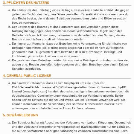
3. PFLICHTEN DES NUTZERS
Du erklärst mit der Erstellung eines Beitrags, dass er keine Inhalte enthält, die gegen
geltendes Recht oder die guten Sitten verstoßen. Du erklärst insbesondere, dass du
das Recht besitzt, die in deinen Beiträgen verwendeten Links und Bilder zu setzen
bzw. zu verwenden.
Der Betreiber des Boards übt das Hausrecht aus. Bei Verstößen gegen diese
Nutzungsbedingungen oder anderer im Board veröffentlichten Regeln kann der
Betreiber dich nach Abmahnung zeitweise oder dauerhaft von der Nutzung dieses
Boards ausschließen und dir ein Hausverbot erteilen.
Du nimmst zur Kenntnis, dass der Betreiber keine Verantwortung für die Inhalte von
Beiträgen übernimmt, die er nicht selbst erstellt hat oder die er nicht zur Kenntnis
genommen hat. Du gestattest dem Betreiber, dein Benutzerkonto, Beiträge und
Funktionen jederzeit zu löschen oder zu sperren.
Du gestattest dem Betreiber darüber hinaus, deine Beiträge abzuändern, sofern sie
gegen o. g. Regeln verstoßen oder geeignet sind, dem Betreiber oder einem Dritten
Schaden zuzufügen.
4. GENERAL PUBLIC LICENSE
Du nimmst zur Kenntnis, dass es sich bei phpBB um eine unter der „
GNU General Public License v2
“ (GPL) bereitgestellten Foren-Software von phpBB
Limited (www.phpbb.com) handelt; deutschsprachige Informationen werden durch die
deutschsprachige Community unter www.phpbb.de zur Verfügung gestellt. Beide
haben keinen Einfluss auf die Art und Weise, wie die Software verwendet wird. Sie
können insbesondere die Verwendung der Software für bestimmte Zwecke nicht
untersagen oder auf Inhalte fremder Foren Einfluss nehmen.
5. GEWÄHRLEISTUNG
Der Betreiber haftet mit Ausnahme der Verletzung von Leben, Körper und Gesundheit
und der Verletzung wesentlicher Vertragspflichten (Kardinalpflichten) nur für Schäden,
die auf ein vorsätzliches oder grob fahrlässiges Verhalten zurückzuführen sind. Dies