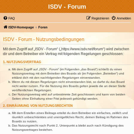
ISDV - Forum
FAQ
Registrieren
Anmelden
ISDV-Homepage
Foren
ISDV - Forum - Nutzungsbedingungen
Mit dem Zugriff auf „ISDV - Forum“ („https://www.isdv.net/forum“) wird zwischen
dir und dem Betreiber ein Vertrag mit folgenden Regelungen geschlossen:
1. NUTZUNGSVERTRAG
Mit dem Zugriff auf „ISDV - Forum“ (im Folgenden „das Board“) schließt du einen
Nutzungsvertrag mit dem Betreiber des Boards ab (im Folgenden „Betreiber“) und
erklärst dich mit den nachfolgenden Regelungen einverstanden.
Wenn du mit diesen Regelungen nicht einverstanden bist, so darfst du das Board
nicht weiter nutzen. Für die Nutzung des Boards gelten jeweils die an dieser Stelle
veröffentlichten Regelungen.
Der Nutzungsvertrag wird auf unbestimmte Zeit geschlossen und kann von beiden
Seiten ohne Einhaltung einer Frist jederzeit gekündigt werden.
2. EINRÄUMUNG VON NUTZUNGSRECHTEN
Mit dem Erstellen eines Beitrags erteilst du dem Betreiber ein einfaches, zeitlich und
räumlich unbeschränktes und unentgeltliches Recht, deinen Beitrag im Rahmen des
Boards zu nutzen.
Das Nutzungsrecht nach Punkt 2, Unterpunkt a bleibt auch nach Kündigung des
Nutzungsvertrages bestehen.