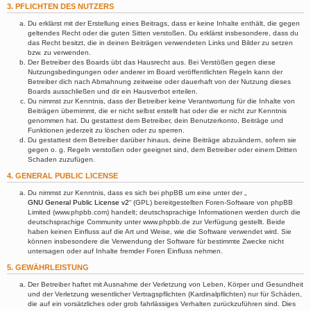
3. PFLICHTEN DES NUTZERS
Du erklärst mit der Erstellung eines Beitrags, dass er keine Inhalte enthält, die gegen
geltendes Recht oder die guten Sitten verstoßen. Du erklärst insbesondere, dass du
das Recht besitzt, die in deinen Beiträgen verwendeten Links und Bilder zu setzen
bzw. zu verwenden.
Der Betreiber des Boards übt das Hausrecht aus. Bei Verstößen gegen diese
Nutzungsbedingungen oder anderer im Board veröffentlichten Regeln kann der
Betreiber dich nach Abmahnung zeitweise oder dauerhaft von der Nutzung dieses
Boards ausschließen und dir ein Hausverbot erteilen.
Du nimmst zur Kenntnis, dass der Betreiber keine Verantwortung für die Inhalte von
Beiträgen übernimmt, die er nicht selbst erstellt hat oder die er nicht zur Kenntnis
genommen hat. Du gestattest dem Betreiber, dein Benutzerkonto, Beiträge und
Funktionen jederzeit zu löschen oder zu sperren.
Du gestattest dem Betreiber darüber hinaus, deine Beiträge abzuändern, sofern sie
gegen o. g. Regeln verstoßen oder geeignet sind, dem Betreiber oder einem Dritten
Schaden zuzufügen.
4. GENERAL PUBLIC LICENSE
Du nimmst zur Kenntnis, dass es sich bei phpBB um eine unter der „
GNU General Public License v2
“ (GPL) bereitgestellten Foren-Software von phpBB
Limited (www.phpbb.com) handelt; deutschsprachige Informationen werden durch die
deutschsprachige Community unter www.phpbb.de zur Verfügung gestellt. Beide
haben keinen Einfluss auf die Art und Weise, wie die Software verwendet wird. Sie
können insbesondere die Verwendung der Software für bestimmte Zwecke nicht
untersagen oder auf Inhalte fremder Foren Einfluss nehmen.
5. GEWÄHRLEISTUNG
Der Betreiber haftet mit Ausnahme der Verletzung von Leben, Körper und Gesundheit
und der Verletzung wesentlicher Vertragspflichten (Kardinalpflichten) nur für Schäden,
die auf ein vorsätzliches oder grob fahrlässiges Verhalten zurückzuführen sind. Dies