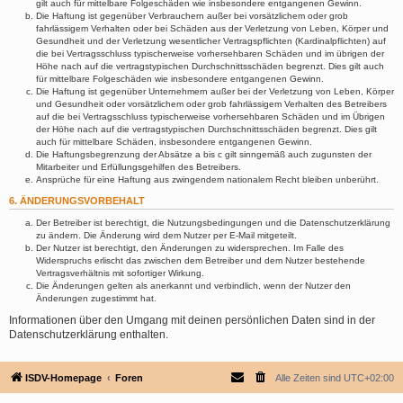
gilt auch für mittelbare Folgeschäden wie insbesondere entgangenen Gewinn.
Die Haftung ist gegenüber Verbrauchern außer bei vorsätzlichem oder grob
fahrlässigem Verhalten oder bei Schäden aus der Verletzung von Leben, Körper und
Gesundheit und der Verletzung wesentlicher Vertragspflichten (Kardinalpflichten) auf
die bei Vertragsschluss typischerweise vorhersehbaren Schäden und im übrigen der
Höhe nach auf die vertragstypischen Durchschnittsschäden begrenzt. Dies gilt auch
für mittelbare Folgeschäden wie insbesondere entgangenen Gewinn.
Die Haftung ist gegenüber Unternehmern außer bei der Verletzung von Leben, Körper
und Gesundheit oder vorsätzlichem oder grob fahrlässigem Verhalten des Betreibers
auf die bei Vertragsschluss typischerweise vorhersehbaren Schäden und im Übrigen
der Höhe nach auf die vertragstypischen Durchschnittsschäden begrenzt. Dies gilt
auch für mittelbare Schäden, insbesondere entgangenen Gewinn.
Die Haftungsbegrenzung der Absätze a bis c gilt sinngemäß auch zugunsten der
Mitarbeiter und Erfüllungsgehilfen des Betreibers.
Ansprüche für eine Haftung aus zwingendem nationalem Recht bleiben unberührt.
6. ÄNDERUNGSVORBEHALT
Der Betreiber ist berechtigt, die Nutzungsbedingungen und die Datenschutzerklärung
zu ändern. Die Änderung wird dem Nutzer per E-Mail mitgeteilt.
Der Nutzer ist berechtigt, den Änderungen zu widersprechen. Im Falle des
Widerspruchs erlischt das zwischen dem Betreiber und dem Nutzer bestehende
Vertragsverhältnis mit sofortiger Wirkung.
Die Änderungen gelten als anerkannt und verbindlich, wenn der Nutzer den
Änderungen zugestimmt hat.
Informationen über den Umgang mit deinen persönlichen Daten sind in der
Datenschutzerklärung enthalten.
ISDV-Homepage
Foren
Alle Zeiten sind
UTC+02:00