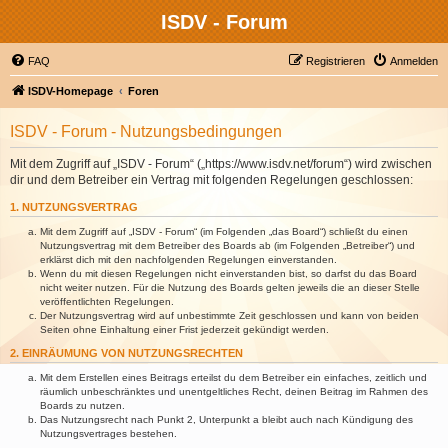
ISDV - Forum
FAQ
Registrieren
Anmelden
ISDV-Homepage
Foren
ISDV - Forum - Nutzungsbedingungen
Mit dem Zugriff auf „ISDV - Forum“ („https://www.isdv.net/forum“) wird zwischen
dir und dem Betreiber ein Vertrag mit folgenden Regelungen geschlossen:
1. NUTZUNGSVERTRAG
Mit dem Zugriff auf „ISDV - Forum“ (im Folgenden „das Board“) schließt du einen
Nutzungsvertrag mit dem Betreiber des Boards ab (im Folgenden „Betreiber“) und
erklärst dich mit den nachfolgenden Regelungen einverstanden.
Wenn du mit diesen Regelungen nicht einverstanden bist, so darfst du das Board
nicht weiter nutzen. Für die Nutzung des Boards gelten jeweils die an dieser Stelle
veröffentlichten Regelungen.
Der Nutzungsvertrag wird auf unbestimmte Zeit geschlossen und kann von beiden
Seiten ohne Einhaltung einer Frist jederzeit gekündigt werden.
2. EINRÄUMUNG VON NUTZUNGSRECHTEN
Mit dem Erstellen eines Beitrags erteilst du dem Betreiber ein einfaches, zeitlich und
räumlich unbeschränktes und unentgeltliches Recht, deinen Beitrag im Rahmen des
Boards zu nutzen.
Das Nutzungsrecht nach Punkt 2, Unterpunkt a bleibt auch nach Kündigung des
Nutzungsvertrages bestehen.