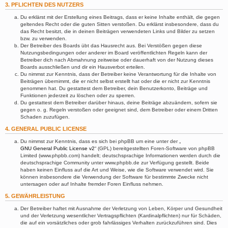
3. PFLICHTEN DES NUTZERS
Du erklärst mit der Erstellung eines Beitrags, dass er keine Inhalte enthält, die gegen
geltendes Recht oder die guten Sitten verstoßen. Du erklärst insbesondere, dass du
das Recht besitzt, die in deinen Beiträgen verwendeten Links und Bilder zu setzen
bzw. zu verwenden.
Der Betreiber des Boards übt das Hausrecht aus. Bei Verstößen gegen diese
Nutzungsbedingungen oder anderer im Board veröffentlichten Regeln kann der
Betreiber dich nach Abmahnung zeitweise oder dauerhaft von der Nutzung dieses
Boards ausschließen und dir ein Hausverbot erteilen.
Du nimmst zur Kenntnis, dass der Betreiber keine Verantwortung für die Inhalte von
Beiträgen übernimmt, die er nicht selbst erstellt hat oder die er nicht zur Kenntnis
genommen hat. Du gestattest dem Betreiber, dein Benutzerkonto, Beiträge und
Funktionen jederzeit zu löschen oder zu sperren.
Du gestattest dem Betreiber darüber hinaus, deine Beiträge abzuändern, sofern sie
gegen o. g. Regeln verstoßen oder geeignet sind, dem Betreiber oder einem Dritten
Schaden zuzufügen.
4. GENERAL PUBLIC LICENSE
Du nimmst zur Kenntnis, dass es sich bei phpBB um eine unter der „
GNU General Public License v2
“ (GPL) bereitgestellten Foren-Software von phpBB
Limited (www.phpbb.com) handelt; deutschsprachige Informationen werden durch die
deutschsprachige Community unter www.phpbb.de zur Verfügung gestellt. Beide
haben keinen Einfluss auf die Art und Weise, wie die Software verwendet wird. Sie
können insbesondere die Verwendung der Software für bestimmte Zwecke nicht
untersagen oder auf Inhalte fremder Foren Einfluss nehmen.
5. GEWÄHRLEISTUNG
Der Betreiber haftet mit Ausnahme der Verletzung von Leben, Körper und Gesundheit
und der Verletzung wesentlicher Vertragspflichten (Kardinalpflichten) nur für Schäden,
die auf ein vorsätzliches oder grob fahrlässiges Verhalten zurückzuführen sind. Dies