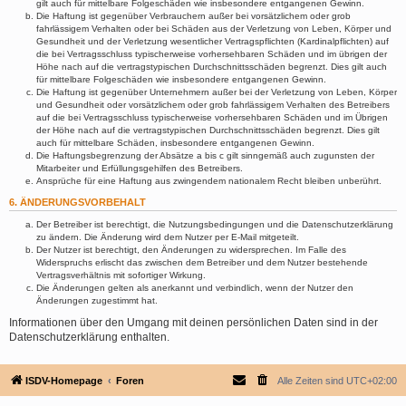
gilt auch für mittelbare Folgeschäden wie insbesondere entgangenen Gewinn.
Die Haftung ist gegenüber Verbrauchern außer bei vorsätzlichem oder grob
fahrlässigem Verhalten oder bei Schäden aus der Verletzung von Leben, Körper und
Gesundheit und der Verletzung wesentlicher Vertragspflichten (Kardinalpflichten) auf
die bei Vertragsschluss typischerweise vorhersehbaren Schäden und im übrigen der
Höhe nach auf die vertragstypischen Durchschnittsschäden begrenzt. Dies gilt auch
für mittelbare Folgeschäden wie insbesondere entgangenen Gewinn.
Die Haftung ist gegenüber Unternehmern außer bei der Verletzung von Leben, Körper
und Gesundheit oder vorsätzlichem oder grob fahrlässigem Verhalten des Betreibers
auf die bei Vertragsschluss typischerweise vorhersehbaren Schäden und im Übrigen
der Höhe nach auf die vertragstypischen Durchschnittsschäden begrenzt. Dies gilt
auch für mittelbare Schäden, insbesondere entgangenen Gewinn.
Die Haftungsbegrenzung der Absätze a bis c gilt sinngemäß auch zugunsten der
Mitarbeiter und Erfüllungsgehilfen des Betreibers.
Ansprüche für eine Haftung aus zwingendem nationalem Recht bleiben unberührt.
6. ÄNDERUNGSVORBEHALT
Der Betreiber ist berechtigt, die Nutzungsbedingungen und die Datenschutzerklärung
zu ändern. Die Änderung wird dem Nutzer per E-Mail mitgeteilt.
Der Nutzer ist berechtigt, den Änderungen zu widersprechen. Im Falle des
Widerspruchs erlischt das zwischen dem Betreiber und dem Nutzer bestehende
Vertragsverhältnis mit sofortiger Wirkung.
Die Änderungen gelten als anerkannt und verbindlich, wenn der Nutzer den
Änderungen zugestimmt hat.
Informationen über den Umgang mit deinen persönlichen Daten sind in der
Datenschutzerklärung enthalten.
ISDV-Homepage
Foren
Alle Zeiten sind
UTC+02:00