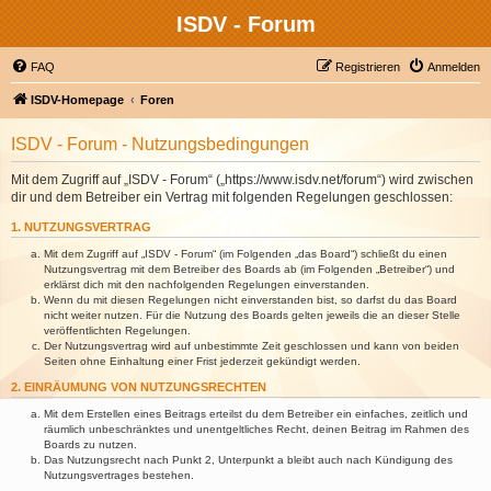
ISDV - Forum
FAQ
Registrieren
Anmelden
ISDV-Homepage
Foren
ISDV - Forum - Nutzungsbedingungen
Mit dem Zugriff auf „ISDV - Forum“ („https://www.isdv.net/forum“) wird zwischen
dir und dem Betreiber ein Vertrag mit folgenden Regelungen geschlossen:
1. NUTZUNGSVERTRAG
Mit dem Zugriff auf „ISDV - Forum“ (im Folgenden „das Board“) schließt du einen
Nutzungsvertrag mit dem Betreiber des Boards ab (im Folgenden „Betreiber“) und
erklärst dich mit den nachfolgenden Regelungen einverstanden.
Wenn du mit diesen Regelungen nicht einverstanden bist, so darfst du das Board
nicht weiter nutzen. Für die Nutzung des Boards gelten jeweils die an dieser Stelle
veröffentlichten Regelungen.
Der Nutzungsvertrag wird auf unbestimmte Zeit geschlossen und kann von beiden
Seiten ohne Einhaltung einer Frist jederzeit gekündigt werden.
2. EINRÄUMUNG VON NUTZUNGSRECHTEN
Mit dem Erstellen eines Beitrags erteilst du dem Betreiber ein einfaches, zeitlich und
räumlich unbeschränktes und unentgeltliches Recht, deinen Beitrag im Rahmen des
Boards zu nutzen.
Das Nutzungsrecht nach Punkt 2, Unterpunkt a bleibt auch nach Kündigung des
Nutzungsvertrages bestehen.