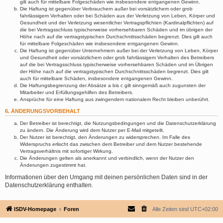
gilt auch für mittelbare Folgeschäden wie insbesondere entgangenen Gewinn.
Die Haftung ist gegenüber Verbrauchern außer bei vorsätzlichem oder grob
fahrlässigem Verhalten oder bei Schäden aus der Verletzung von Leben, Körper und
Gesundheit und der Verletzung wesentlicher Vertragspflichten (Kardinalpflichten) auf
die bei Vertragsschluss typischerweise vorhersehbaren Schäden und im übrigen der
Höhe nach auf die vertragstypischen Durchschnittsschäden begrenzt. Dies gilt auch
für mittelbare Folgeschäden wie insbesondere entgangenen Gewinn.
Die Haftung ist gegenüber Unternehmern außer bei der Verletzung von Leben, Körper
und Gesundheit oder vorsätzlichem oder grob fahrlässigem Verhalten des Betreibers
auf die bei Vertragsschluss typischerweise vorhersehbaren Schäden und im Übrigen
der Höhe nach auf die vertragstypischen Durchschnittsschäden begrenzt. Dies gilt
auch für mittelbare Schäden, insbesondere entgangenen Gewinn.
Die Haftungsbegrenzung der Absätze a bis c gilt sinngemäß auch zugunsten der
Mitarbeiter und Erfüllungsgehilfen des Betreibers.
Ansprüche für eine Haftung aus zwingendem nationalem Recht bleiben unberührt.
6. ÄNDERUNGSVORBEHALT
Der Betreiber ist berechtigt, die Nutzungsbedingungen und die Datenschutzerklärung
zu ändern. Die Änderung wird dem Nutzer per E-Mail mitgeteilt.
Der Nutzer ist berechtigt, den Änderungen zu widersprechen. Im Falle des
Widerspruchs erlischt das zwischen dem Betreiber und dem Nutzer bestehende
Vertragsverhältnis mit sofortiger Wirkung.
Die Änderungen gelten als anerkannt und verbindlich, wenn der Nutzer den
Änderungen zugestimmt hat.
Informationen über den Umgang mit deinen persönlichen Daten sind in der
Datenschutzerklärung enthalten.
ISDV-Homepage
Foren
Alle Zeiten sind
UTC+02:00