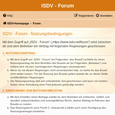
ISDV - Forum
FAQ
Registrieren
Anmelden
ISDV-Homepage
Foren
ISDV - Forum - Nutzungsbedingungen
Mit dem Zugriff auf „ISDV - Forum“ („https://www.isdv.net/forum“) wird zwischen
dir und dem Betreiber ein Vertrag mit folgenden Regelungen geschlossen:
1. NUTZUNGSVERTRAG
Mit dem Zugriff auf „ISDV - Forum“ (im Folgenden „das Board“) schließt du einen
Nutzungsvertrag mit dem Betreiber des Boards ab (im Folgenden „Betreiber“) und
erklärst dich mit den nachfolgenden Regelungen einverstanden.
Wenn du mit diesen Regelungen nicht einverstanden bist, so darfst du das Board
nicht weiter nutzen. Für die Nutzung des Boards gelten jeweils die an dieser Stelle
veröffentlichten Regelungen.
Der Nutzungsvertrag wird auf unbestimmte Zeit geschlossen und kann von beiden
Seiten ohne Einhaltung einer Frist jederzeit gekündigt werden.
2. EINRÄUMUNG VON NUTZUNGSRECHTEN
Mit dem Erstellen eines Beitrags erteilst du dem Betreiber ein einfaches, zeitlich und
räumlich unbeschränktes und unentgeltliches Recht, deinen Beitrag im Rahmen des
Boards zu nutzen.
Das Nutzungsrecht nach Punkt 2, Unterpunkt a bleibt auch nach Kündigung des
Nutzungsvertrages bestehen.