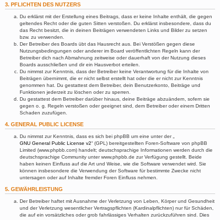
3. PFLICHTEN DES NUTZERS
Du erklärst mit der Erstellung eines Beitrags, dass er keine Inhalte enthält, die gegen
geltendes Recht oder die guten Sitten verstoßen. Du erklärst insbesondere, dass du
das Recht besitzt, die in deinen Beiträgen verwendeten Links und Bilder zu setzen
bzw. zu verwenden.
Der Betreiber des Boards übt das Hausrecht aus. Bei Verstößen gegen diese
Nutzungsbedingungen oder anderer im Board veröffentlichten Regeln kann der
Betreiber dich nach Abmahnung zeitweise oder dauerhaft von der Nutzung dieses
Boards ausschließen und dir ein Hausverbot erteilen.
Du nimmst zur Kenntnis, dass der Betreiber keine Verantwortung für die Inhalte von
Beiträgen übernimmt, die er nicht selbst erstellt hat oder die er nicht zur Kenntnis
genommen hat. Du gestattest dem Betreiber, dein Benutzerkonto, Beiträge und
Funktionen jederzeit zu löschen oder zu sperren.
Du gestattest dem Betreiber darüber hinaus, deine Beiträge abzuändern, sofern sie
gegen o. g. Regeln verstoßen oder geeignet sind, dem Betreiber oder einem Dritten
Schaden zuzufügen.
4. GENERAL PUBLIC LICENSE
Du nimmst zur Kenntnis, dass es sich bei phpBB um eine unter der „
GNU General Public License v2
“ (GPL) bereitgestellten Foren-Software von phpBB
Limited (www.phpbb.com) handelt; deutschsprachige Informationen werden durch die
deutschsprachige Community unter www.phpbb.de zur Verfügung gestellt. Beide
haben keinen Einfluss auf die Art und Weise, wie die Software verwendet wird. Sie
können insbesondere die Verwendung der Software für bestimmte Zwecke nicht
untersagen oder auf Inhalte fremder Foren Einfluss nehmen.
5. GEWÄHRLEISTUNG
Der Betreiber haftet mit Ausnahme der Verletzung von Leben, Körper und Gesundheit
und der Verletzung wesentlicher Vertragspflichten (Kardinalpflichten) nur für Schäden,
die auf ein vorsätzliches oder grob fahrlässiges Verhalten zurückzuführen sind. Dies