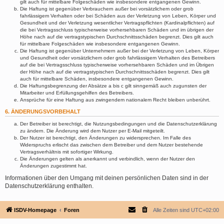
gilt auch für mittelbare Folgeschäden wie insbesondere entgangenen Gewinn.
Die Haftung ist gegenüber Verbrauchern außer bei vorsätzlichem oder grob
fahrlässigem Verhalten oder bei Schäden aus der Verletzung von Leben, Körper und
Gesundheit und der Verletzung wesentlicher Vertragspflichten (Kardinalpflichten) auf
die bei Vertragsschluss typischerweise vorhersehbaren Schäden und im übrigen der
Höhe nach auf die vertragstypischen Durchschnittsschäden begrenzt. Dies gilt auch
für mittelbare Folgeschäden wie insbesondere entgangenen Gewinn.
Die Haftung ist gegenüber Unternehmern außer bei der Verletzung von Leben, Körper
und Gesundheit oder vorsätzlichem oder grob fahrlässigem Verhalten des Betreibers
auf die bei Vertragsschluss typischerweise vorhersehbaren Schäden und im Übrigen
der Höhe nach auf die vertragstypischen Durchschnittsschäden begrenzt. Dies gilt
auch für mittelbare Schäden, insbesondere entgangenen Gewinn.
Die Haftungsbegrenzung der Absätze a bis c gilt sinngemäß auch zugunsten der
Mitarbeiter und Erfüllungsgehilfen des Betreibers.
Ansprüche für eine Haftung aus zwingendem nationalem Recht bleiben unberührt.
6. ÄNDERUNGSVORBEHALT
Der Betreiber ist berechtigt, die Nutzungsbedingungen und die Datenschutzerklärung
zu ändern. Die Änderung wird dem Nutzer per E-Mail mitgeteilt.
Der Nutzer ist berechtigt, den Änderungen zu widersprechen. Im Falle des
Widerspruchs erlischt das zwischen dem Betreiber und dem Nutzer bestehende
Vertragsverhältnis mit sofortiger Wirkung.
Die Änderungen gelten als anerkannt und verbindlich, wenn der Nutzer den
Änderungen zugestimmt hat.
Informationen über den Umgang mit deinen persönlichen Daten sind in der
Datenschutzerklärung enthalten.
ISDV-Homepage
Foren
Alle Zeiten sind
UTC+02:00