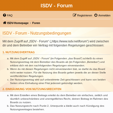
ISDV - Forum
FAQ
Registrieren
Anmelden
ISDV-Homepage
Foren
ISDV - Forum - Nutzungsbedingungen
Mit dem Zugriff auf „ISDV - Forum“ („https://www.isdv.net/forum“) wird zwischen
dir und dem Betreiber ein Vertrag mit folgenden Regelungen geschlossen:
1. NUTZUNGSVERTRAG
Mit dem Zugriff auf „ISDV - Forum“ (im Folgenden „das Board“) schließt du einen
Nutzungsvertrag mit dem Betreiber des Boards ab (im Folgenden „Betreiber“) und
erklärst dich mit den nachfolgenden Regelungen einverstanden.
Wenn du mit diesen Regelungen nicht einverstanden bist, so darfst du das Board
nicht weiter nutzen. Für die Nutzung des Boards gelten jeweils die an dieser Stelle
veröffentlichten Regelungen.
Der Nutzungsvertrag wird auf unbestimmte Zeit geschlossen und kann von beiden
Seiten ohne Einhaltung einer Frist jederzeit gekündigt werden.
2. EINRÄUMUNG VON NUTZUNGSRECHTEN
Mit dem Erstellen eines Beitrags erteilst du dem Betreiber ein einfaches, zeitlich und
räumlich unbeschränktes und unentgeltliches Recht, deinen Beitrag im Rahmen des
Boards zu nutzen.
Das Nutzungsrecht nach Punkt 2, Unterpunkt a bleibt auch nach Kündigung des
Nutzungsvertrages bestehen.