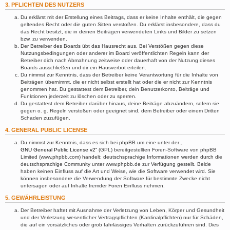
3. PFLICHTEN DES NUTZERS
Du erklärst mit der Erstellung eines Beitrags, dass er keine Inhalte enthält, die gegen
geltendes Recht oder die guten Sitten verstoßen. Du erklärst insbesondere, dass du
das Recht besitzt, die in deinen Beiträgen verwendeten Links und Bilder zu setzen
bzw. zu verwenden.
Der Betreiber des Boards übt das Hausrecht aus. Bei Verstößen gegen diese
Nutzungsbedingungen oder anderer im Board veröffentlichten Regeln kann der
Betreiber dich nach Abmahnung zeitweise oder dauerhaft von der Nutzung dieses
Boards ausschließen und dir ein Hausverbot erteilen.
Du nimmst zur Kenntnis, dass der Betreiber keine Verantwortung für die Inhalte von
Beiträgen übernimmt, die er nicht selbst erstellt hat oder die er nicht zur Kenntnis
genommen hat. Du gestattest dem Betreiber, dein Benutzerkonto, Beiträge und
Funktionen jederzeit zu löschen oder zu sperren.
Du gestattest dem Betreiber darüber hinaus, deine Beiträge abzuändern, sofern sie
gegen o. g. Regeln verstoßen oder geeignet sind, dem Betreiber oder einem Dritten
Schaden zuzufügen.
4. GENERAL PUBLIC LICENSE
Du nimmst zur Kenntnis, dass es sich bei phpBB um eine unter der „
GNU General Public License v2
“ (GPL) bereitgestellten Foren-Software von phpBB
Limited (www.phpbb.com) handelt; deutschsprachige Informationen werden durch die
deutschsprachige Community unter www.phpbb.de zur Verfügung gestellt. Beide
haben keinen Einfluss auf die Art und Weise, wie die Software verwendet wird. Sie
können insbesondere die Verwendung der Software für bestimmte Zwecke nicht
untersagen oder auf Inhalte fremder Foren Einfluss nehmen.
5. GEWÄHRLEISTUNG
Der Betreiber haftet mit Ausnahme der Verletzung von Leben, Körper und Gesundheit
und der Verletzung wesentlicher Vertragspflichten (Kardinalpflichten) nur für Schäden,
die auf ein vorsätzliches oder grob fahrlässiges Verhalten zurückzuführen sind. Dies