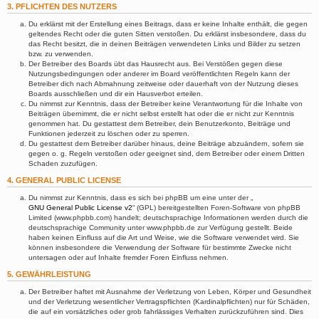
3. PFLICHTEN DES NUTZERS
Du erklärst mit der Erstellung eines Beitrags, dass er keine Inhalte enthält, die gegen
geltendes Recht oder die guten Sitten verstoßen. Du erklärst insbesondere, dass du
das Recht besitzt, die in deinen Beiträgen verwendeten Links und Bilder zu setzen
bzw. zu verwenden.
Der Betreiber des Boards übt das Hausrecht aus. Bei Verstößen gegen diese
Nutzungsbedingungen oder anderer im Board veröffentlichten Regeln kann der
Betreiber dich nach Abmahnung zeitweise oder dauerhaft von der Nutzung dieses
Boards ausschließen und dir ein Hausverbot erteilen.
Du nimmst zur Kenntnis, dass der Betreiber keine Verantwortung für die Inhalte von
Beiträgen übernimmt, die er nicht selbst erstellt hat oder die er nicht zur Kenntnis
genommen hat. Du gestattest dem Betreiber, dein Benutzerkonto, Beiträge und
Funktionen jederzeit zu löschen oder zu sperren.
Du gestattest dem Betreiber darüber hinaus, deine Beiträge abzuändern, sofern sie
gegen o. g. Regeln verstoßen oder geeignet sind, dem Betreiber oder einem Dritten
Schaden zuzufügen.
4. GENERAL PUBLIC LICENSE
Du nimmst zur Kenntnis, dass es sich bei phpBB um eine unter der „
GNU General Public License v2
“ (GPL) bereitgestellten Foren-Software von phpBB
Limited (www.phpbb.com) handelt; deutschsprachige Informationen werden durch die
deutschsprachige Community unter www.phpbb.de zur Verfügung gestellt. Beide
haben keinen Einfluss auf die Art und Weise, wie die Software verwendet wird. Sie
können insbesondere die Verwendung der Software für bestimmte Zwecke nicht
untersagen oder auf Inhalte fremder Foren Einfluss nehmen.
5. GEWÄHRLEISTUNG
Der Betreiber haftet mit Ausnahme der Verletzung von Leben, Körper und Gesundheit
und der Verletzung wesentlicher Vertragspflichten (Kardinalpflichten) nur für Schäden,
die auf ein vorsätzliches oder grob fahrlässiges Verhalten zurückzuführen sind. Dies