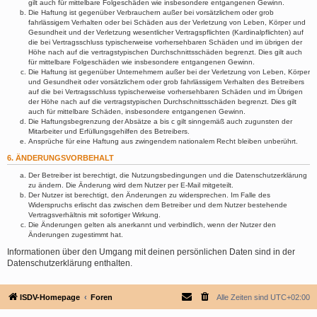
gilt auch für mittelbare Folgeschäden wie insbesondere entgangenen Gewinn.
Die Haftung ist gegenüber Verbrauchern außer bei vorsätzlichem oder grob
fahrlässigem Verhalten oder bei Schäden aus der Verletzung von Leben, Körper und
Gesundheit und der Verletzung wesentlicher Vertragspflichten (Kardinalpflichten) auf
die bei Vertragsschluss typischerweise vorhersehbaren Schäden und im übrigen der
Höhe nach auf die vertragstypischen Durchschnittsschäden begrenzt. Dies gilt auch
für mittelbare Folgeschäden wie insbesondere entgangenen Gewinn.
Die Haftung ist gegenüber Unternehmern außer bei der Verletzung von Leben, Körper
und Gesundheit oder vorsätzlichem oder grob fahrlässigem Verhalten des Betreibers
auf die bei Vertragsschluss typischerweise vorhersehbaren Schäden und im Übrigen
der Höhe nach auf die vertragstypischen Durchschnittsschäden begrenzt. Dies gilt
auch für mittelbare Schäden, insbesondere entgangenen Gewinn.
Die Haftungsbegrenzung der Absätze a bis c gilt sinngemäß auch zugunsten der
Mitarbeiter und Erfüllungsgehilfen des Betreibers.
Ansprüche für eine Haftung aus zwingendem nationalem Recht bleiben unberührt.
6. ÄNDERUNGSVORBEHALT
Der Betreiber ist berechtigt, die Nutzungsbedingungen und die Datenschutzerklärung
zu ändern. Die Änderung wird dem Nutzer per E-Mail mitgeteilt.
Der Nutzer ist berechtigt, den Änderungen zu widersprechen. Im Falle des
Widerspruchs erlischt das zwischen dem Betreiber und dem Nutzer bestehende
Vertragsverhältnis mit sofortiger Wirkung.
Die Änderungen gelten als anerkannt und verbindlich, wenn der Nutzer den
Änderungen zugestimmt hat.
Informationen über den Umgang mit deinen persönlichen Daten sind in der
Datenschutzerklärung enthalten.
ISDV-Homepage
Foren
Alle Zeiten sind
UTC+02:00