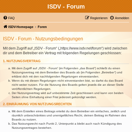
ISDV - Forum
FAQ
Registrieren
Anmelden
ISDV-Homepage
Foren
ISDV - Forum - Nutzungsbedingungen
Mit dem Zugriff auf „ISDV - Forum“ („https://www.isdv.net/forum“) wird zwischen
dir und dem Betreiber ein Vertrag mit folgenden Regelungen geschlossen:
1. NUTZUNGSVERTRAG
Mit dem Zugriff auf „ISDV - Forum“ (im Folgenden „das Board“) schließt du einen
Nutzungsvertrag mit dem Betreiber des Boards ab (im Folgenden „Betreiber“) und
erklärst dich mit den nachfolgenden Regelungen einverstanden.
Wenn du mit diesen Regelungen nicht einverstanden bist, so darfst du das Board
nicht weiter nutzen. Für die Nutzung des Boards gelten jeweils die an dieser Stelle
veröffentlichten Regelungen.
Der Nutzungsvertrag wird auf unbestimmte Zeit geschlossen und kann von beiden
Seiten ohne Einhaltung einer Frist jederzeit gekündigt werden.
2. EINRÄUMUNG VON NUTZUNGSRECHTEN
Mit dem Erstellen eines Beitrags erteilst du dem Betreiber ein einfaches, zeitlich und
räumlich unbeschränktes und unentgeltliches Recht, deinen Beitrag im Rahmen des
Boards zu nutzen.
Das Nutzungsrecht nach Punkt 2, Unterpunkt a bleibt auch nach Kündigung des
Nutzungsvertrages bestehen.