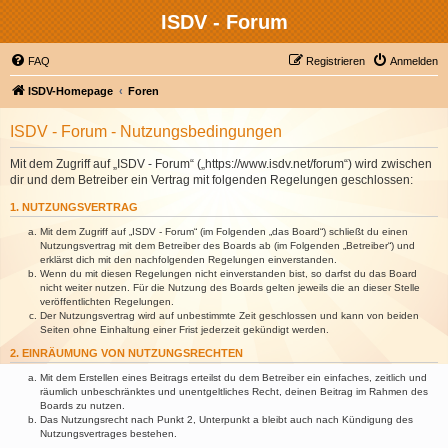
ISDV - Forum
FAQ
Registrieren
Anmelden
ISDV-Homepage
Foren
ISDV - Forum - Nutzungsbedingungen
Mit dem Zugriff auf „ISDV - Forum“ („https://www.isdv.net/forum“) wird zwischen
dir und dem Betreiber ein Vertrag mit folgenden Regelungen geschlossen:
1. NUTZUNGSVERTRAG
Mit dem Zugriff auf „ISDV - Forum“ (im Folgenden „das Board“) schließt du einen
Nutzungsvertrag mit dem Betreiber des Boards ab (im Folgenden „Betreiber“) und
erklärst dich mit den nachfolgenden Regelungen einverstanden.
Wenn du mit diesen Regelungen nicht einverstanden bist, so darfst du das Board
nicht weiter nutzen. Für die Nutzung des Boards gelten jeweils die an dieser Stelle
veröffentlichten Regelungen.
Der Nutzungsvertrag wird auf unbestimmte Zeit geschlossen und kann von beiden
Seiten ohne Einhaltung einer Frist jederzeit gekündigt werden.
2. EINRÄUMUNG VON NUTZUNGSRECHTEN
Mit dem Erstellen eines Beitrags erteilst du dem Betreiber ein einfaches, zeitlich und
räumlich unbeschränktes und unentgeltliches Recht, deinen Beitrag im Rahmen des
Boards zu nutzen.
Das Nutzungsrecht nach Punkt 2, Unterpunkt a bleibt auch nach Kündigung des
Nutzungsvertrages bestehen.