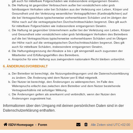
gilt auch für mittelbare Folgeschäden wie insbesondere entgangenen Gewinn.
Die Haftung ist gegenüber Verbrauchern außer bei vorsätzlichem oder grob
fahrlässigem Verhalten oder bei Schäden aus der Verletzung von Leben, Körper und
Gesundheit und der Verletzung wesentlicher Vertragspflichten (Kardinalpflichten) auf
die bei Vertragsschluss typischerweise vorhersehbaren Schäden und im übrigen der
Höhe nach auf die vertragstypischen Durchschnittsschäden begrenzt. Dies gilt auch
für mittelbare Folgeschäden wie insbesondere entgangenen Gewinn.
Die Haftung ist gegenüber Unternehmern außer bei der Verletzung von Leben, Körper
und Gesundheit oder vorsätzlichem oder grob fahrlässigem Verhalten des Betreibers
auf die bei Vertragsschluss typischerweise vorhersehbaren Schäden und im Übrigen
der Höhe nach auf die vertragstypischen Durchschnittsschäden begrenzt. Dies gilt
auch für mittelbare Schäden, insbesondere entgangenen Gewinn.
Die Haftungsbegrenzung der Absätze a bis c gilt sinngemäß auch zugunsten der
Mitarbeiter und Erfüllungsgehilfen des Betreibers.
Ansprüche für eine Haftung aus zwingendem nationalem Recht bleiben unberührt.
6. ÄNDERUNGSVORBEHALT
Der Betreiber ist berechtigt, die Nutzungsbedingungen und die Datenschutzerklärung
zu ändern. Die Änderung wird dem Nutzer per E-Mail mitgeteilt.
Der Nutzer ist berechtigt, den Änderungen zu widersprechen. Im Falle des
Widerspruchs erlischt das zwischen dem Betreiber und dem Nutzer bestehende
Vertragsverhältnis mit sofortiger Wirkung.
Die Änderungen gelten als anerkannt und verbindlich, wenn der Nutzer den
Änderungen zugestimmt hat.
Informationen über den Umgang mit deinen persönlichen Daten sind in der
Datenschutzerklärung enthalten.
ISDV-Homepage
Foren
Alle Zeiten sind
UTC+02:00