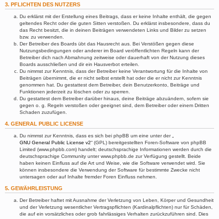
3. PFLICHTEN DES NUTZERS
Du erklärst mit der Erstellung eines Beitrags, dass er keine Inhalte enthält, die gegen
geltendes Recht oder die guten Sitten verstoßen. Du erklärst insbesondere, dass du
das Recht besitzt, die in deinen Beiträgen verwendeten Links und Bilder zu setzen
bzw. zu verwenden.
Der Betreiber des Boards übt das Hausrecht aus. Bei Verstößen gegen diese
Nutzungsbedingungen oder anderer im Board veröffentlichten Regeln kann der
Betreiber dich nach Abmahnung zeitweise oder dauerhaft von der Nutzung dieses
Boards ausschließen und dir ein Hausverbot erteilen.
Du nimmst zur Kenntnis, dass der Betreiber keine Verantwortung für die Inhalte von
Beiträgen übernimmt, die er nicht selbst erstellt hat oder die er nicht zur Kenntnis
genommen hat. Du gestattest dem Betreiber, dein Benutzerkonto, Beiträge und
Funktionen jederzeit zu löschen oder zu sperren.
Du gestattest dem Betreiber darüber hinaus, deine Beiträge abzuändern, sofern sie
gegen o. g. Regeln verstoßen oder geeignet sind, dem Betreiber oder einem Dritten
Schaden zuzufügen.
4. GENERAL PUBLIC LICENSE
Du nimmst zur Kenntnis, dass es sich bei phpBB um eine unter der „
GNU General Public License v2
“ (GPL) bereitgestellten Foren-Software von phpBB
Limited (www.phpbb.com) handelt; deutschsprachige Informationen werden durch die
deutschsprachige Community unter www.phpbb.de zur Verfügung gestellt. Beide
haben keinen Einfluss auf die Art und Weise, wie die Software verwendet wird. Sie
können insbesondere die Verwendung der Software für bestimmte Zwecke nicht
untersagen oder auf Inhalte fremder Foren Einfluss nehmen.
5. GEWÄHRLEISTUNG
Der Betreiber haftet mit Ausnahme der Verletzung von Leben, Körper und Gesundheit
und der Verletzung wesentlicher Vertragspflichten (Kardinalpflichten) nur für Schäden,
die auf ein vorsätzliches oder grob fahrlässiges Verhalten zurückzuführen sind. Dies