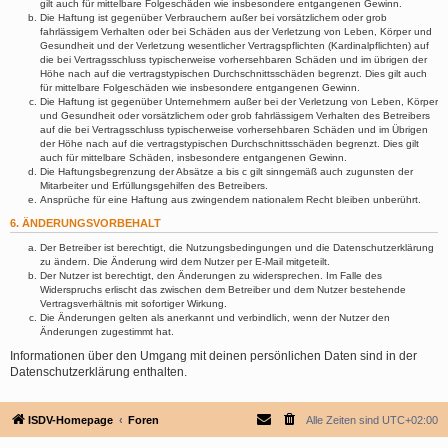
gilt auch für mittelbare Folgeschäden wie insbesondere entgangenen Gewinn.
Die Haftung ist gegenüber Verbrauchern außer bei vorsätzlichem oder grob
fahrlässigem Verhalten oder bei Schäden aus der Verletzung von Leben, Körper und
Gesundheit und der Verletzung wesentlicher Vertragspflichten (Kardinalpflichten) auf
die bei Vertragsschluss typischerweise vorhersehbaren Schäden und im übrigen der
Höhe nach auf die vertragstypischen Durchschnittsschäden begrenzt. Dies gilt auch
für mittelbare Folgeschäden wie insbesondere entgangenen Gewinn.
Die Haftung ist gegenüber Unternehmern außer bei der Verletzung von Leben, Körper
und Gesundheit oder vorsätzlichem oder grob fahrlässigem Verhalten des Betreibers
auf die bei Vertragsschluss typischerweise vorhersehbaren Schäden und im Übrigen
der Höhe nach auf die vertragstypischen Durchschnittsschäden begrenzt. Dies gilt
auch für mittelbare Schäden, insbesondere entgangenen Gewinn.
Die Haftungsbegrenzung der Absätze a bis c gilt sinngemäß auch zugunsten der
Mitarbeiter und Erfüllungsgehilfen des Betreibers.
Ansprüche für eine Haftung aus zwingendem nationalem Recht bleiben unberührt.
6. ÄNDERUNGSVORBEHALT
Der Betreiber ist berechtigt, die Nutzungsbedingungen und die Datenschutzerklärung
zu ändern. Die Änderung wird dem Nutzer per E-Mail mitgeteilt.
Der Nutzer ist berechtigt, den Änderungen zu widersprechen. Im Falle des
Widerspruchs erlischt das zwischen dem Betreiber und dem Nutzer bestehende
Vertragsverhältnis mit sofortiger Wirkung.
Die Änderungen gelten als anerkannt und verbindlich, wenn der Nutzer den
Änderungen zugestimmt hat.
Informationen über den Umgang mit deinen persönlichen Daten sind in der
Datenschutzerklärung enthalten.
ISDV-Homepage
Foren
Alle Zeiten sind
UTC+02:00