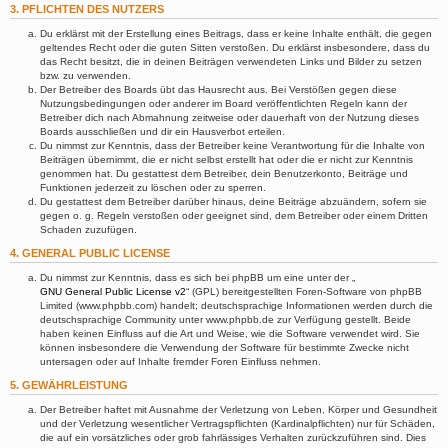
3. PFLICHTEN DES NUTZERS
Du erklärst mit der Erstellung eines Beitrags, dass er keine Inhalte enthält, die gegen
geltendes Recht oder die guten Sitten verstoßen. Du erklärst insbesondere, dass du
das Recht besitzt, die in deinen Beiträgen verwendeten Links und Bilder zu setzen
bzw. zu verwenden.
Der Betreiber des Boards übt das Hausrecht aus. Bei Verstößen gegen diese
Nutzungsbedingungen oder anderer im Board veröffentlichten Regeln kann der
Betreiber dich nach Abmahnung zeitweise oder dauerhaft von der Nutzung dieses
Boards ausschließen und dir ein Hausverbot erteilen.
Du nimmst zur Kenntnis, dass der Betreiber keine Verantwortung für die Inhalte von
Beiträgen übernimmt, die er nicht selbst erstellt hat oder die er nicht zur Kenntnis
genommen hat. Du gestattest dem Betreiber, dein Benutzerkonto, Beiträge und
Funktionen jederzeit zu löschen oder zu sperren.
Du gestattest dem Betreiber darüber hinaus, deine Beiträge abzuändern, sofern sie
gegen o. g. Regeln verstoßen oder geeignet sind, dem Betreiber oder einem Dritten
Schaden zuzufügen.
4. GENERAL PUBLIC LICENSE
Du nimmst zur Kenntnis, dass es sich bei phpBB um eine unter der „
GNU General Public License v2
“ (GPL) bereitgestellten Foren-Software von phpBB
Limited (www.phpbb.com) handelt; deutschsprachige Informationen werden durch die
deutschsprachige Community unter www.phpbb.de zur Verfügung gestellt. Beide
haben keinen Einfluss auf die Art und Weise, wie die Software verwendet wird. Sie
können insbesondere die Verwendung der Software für bestimmte Zwecke nicht
untersagen oder auf Inhalte fremder Foren Einfluss nehmen.
5. GEWÄHRLEISTUNG
Der Betreiber haftet mit Ausnahme der Verletzung von Leben, Körper und Gesundheit
und der Verletzung wesentlicher Vertragspflichten (Kardinalpflichten) nur für Schäden,
die auf ein vorsätzliches oder grob fahrlässiges Verhalten zurückzuführen sind. Dies