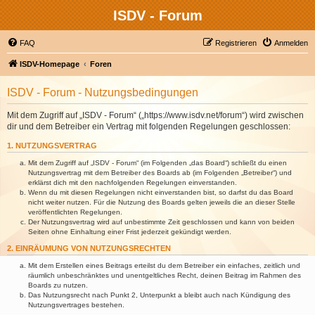
ISDV - Forum
FAQ
Registrieren
Anmelden
ISDV-Homepage
Foren
ISDV - Forum - Nutzungsbedingungen
Mit dem Zugriff auf „ISDV - Forum“ („https://www.isdv.net/forum“) wird zwischen
dir und dem Betreiber ein Vertrag mit folgenden Regelungen geschlossen:
1. NUTZUNGSVERTRAG
Mit dem Zugriff auf „ISDV - Forum“ (im Folgenden „das Board“) schließt du einen
Nutzungsvertrag mit dem Betreiber des Boards ab (im Folgenden „Betreiber“) und
erklärst dich mit den nachfolgenden Regelungen einverstanden.
Wenn du mit diesen Regelungen nicht einverstanden bist, so darfst du das Board
nicht weiter nutzen. Für die Nutzung des Boards gelten jeweils die an dieser Stelle
veröffentlichten Regelungen.
Der Nutzungsvertrag wird auf unbestimmte Zeit geschlossen und kann von beiden
Seiten ohne Einhaltung einer Frist jederzeit gekündigt werden.
2. EINRÄUMUNG VON NUTZUNGSRECHTEN
Mit dem Erstellen eines Beitrags erteilst du dem Betreiber ein einfaches, zeitlich und
räumlich unbeschränktes und unentgeltliches Recht, deinen Beitrag im Rahmen des
Boards zu nutzen.
Das Nutzungsrecht nach Punkt 2, Unterpunkt a bleibt auch nach Kündigung des
Nutzungsvertrages bestehen.