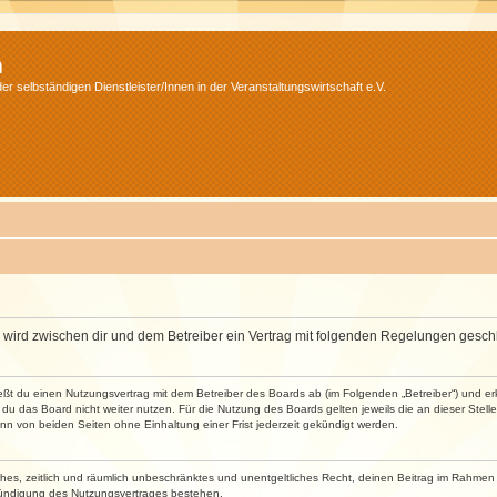
m
r selbständigen Dienstleister/Innen in der Veranstaltungswirtschaft e.V.
m“) wird zwischen dir und dem Betreiber ein Vertrag mit folgenden Regelungen gesch
ließt du einen Nutzungsvertrag mit dem Betreiber des Boards ab (im Folgenden „Betreiber“) und 
du das Board nicht weiter nutzen. Für die Nutzung des Boards gelten jeweils die an dieser Stell
n von beiden Seiten ohne Einhaltung einer Frist jederzeit gekündigt werden.
faches, zeitlich und räumlich unbeschränktes und unentgeltliches Recht, deinen Beitrag im Rahme
Kündigung des Nutzungsvertrages bestehen.