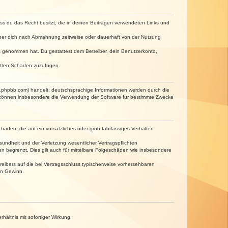
dass du das Recht besitzt, die in deinen Beiträgen verwendeten Links und
iber dich nach Abmahnung zeitweise oder dauerhaft von der Nutzung
tnis genommen hat. Du gestattest dem Betreiber, dein Benutzerkonto,
ritten Schaden zuzufügen.
w.phpbb.com) handelt; deutschsprachige Informationen werden durch die
e können insbesondere die Verwendung der Software für bestimmte Zwecke
häden, die auf ein vorsätzliches oder grob fahrlässiges Verhalten
undheit und der Verletzung wesentlicher Vertragspflichten
n begrenzt. Dies gilt auch für mittelbare Folgeschäden wie insbesondere
eibers auf die bei Vertragsschluss typischerweise vorhersehbaren
en Gewinn.
ältnis mit sofortiger Wirkung.