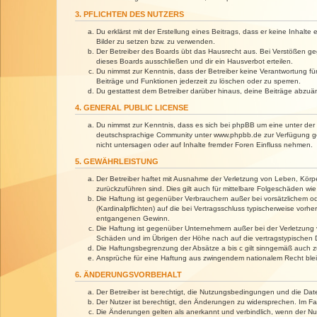
3. PFLICHTEN DES NUTZERS
Du erklärst mit der Erstellung eines Beitrags, dass er keine Inhalt
Bilder zu setzen bzw. zu verwenden.
Der Betreiber des Boards übt das Hausrecht aus. Bei Verstößen g
dieses Boards ausschließen und dir ein Hausverbot erteilen.
Du nimmst zur Kenntnis, dass der Betreiber keine Verantwortung für 
Beiträge und Funktionen jederzeit zu löschen oder zu sperren.
Du gestattest dem Betreiber darüber hinaus, deine Beiträge abzuä
4. GENERAL PUBLIC LICENSE
Du nimmst zur Kenntnis, dass es sich bei phpBB um eine unter der 
deutschsprachige Community unter www.phpbb.de zur Verfügung gest
nicht untersagen oder auf Inhalte fremder Foren Einfluss nehmen.
5. GEWÄHRLEISTUNG
Der Betreiber haftet mit Ausnahme der Verletzung von Leben, Körper
zurückzuführen sind. Dies gilt auch für mittelbare Folgeschäden 
Die Haftung ist gegenüber Verbrauchern außer bei vorsätzlichem o
(Kardinalpflichten) auf die bei Vertragsschluss typischerweise vo
entgangenen Gewinn.
Die Haftung ist gegenüber Unternehmern außer bei der Verletzung 
Schäden und im Übrigen der Höhe nach auf die vertragstypischen 
Die Haftungsbegrenzung der Absätze a bis c gilt sinngemäß auch zu
Ansprüche für eine Haftung aus zwingendem nationalem Recht blei
6. ÄNDERUNGSVORBEHALT
Der Betreiber ist berechtigt, die Nutzungsbedingungen und die Dat
Der Nutzer ist berechtigt, den Änderungen zu widersprechen. Im Fa
Die Änderungen gelten als anerkannt und verbindlich, wenn der N