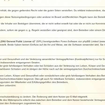
e enthält, die gegen geltendes Recht oder die guten Sitten verstoßen. Du erklärst insbesondere, 
egen diese Nutzungsbedingungen oder anderer im Board veröffentlichten Regeln kann der Betre
die Inhalte von Beiträgen übernimmt, die er nicht selbst erstellt hat oder die er nicht zur Kenn
ndern, sofern sie gegen o. g. Regeln verstoßen oder geeignet sind, dem Betreiber oder einem D
„
GNU General Public License v2
“ (GPL) bereitgestellten Foren-Software von phpBB Limited (ww
ellt. Beide haben keinen Einfluss auf die Art und Weise, wie die Software verwendet wird. Si
 und Gesundheit und der Verletzung wesentlicher Vertragspflichten (Kardinalpflichten) nur für Sc
wie insbesondere entgangenen Gewinn.
der grob fahrlässigem Verhalten oder bei Schäden aus der Verletzung von Leben, Körper und Ges
rhersehbaren Schäden und im übrigen der Höhe nach auf die vertragstypischen Durchschnittsschäde
von Leben, Körper und Gesundheit oder vorsätzlichem oder grob fahrlässigem Verhalten des Betr
Durchschnittsschäden begrenzt. Dies gilt auch für mittelbare Schäden, insbesondere entgangen
gunsten der Mitarbeiter und Erfüllungsgehilfen des Betreibers.
ben unberührt.
enschutzerklärung zu ändern. Die Änderung wird dem Nutzer per E-Mail mitgeteilt.
lle des Widerspruchs erlischt das zwischen dem Betreiber und dem Nutzer bestehende Vertragsverh
utzer den Änderungen zugestimmt hat.