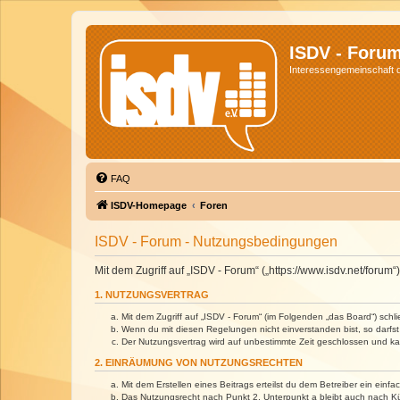
ISDV - Foru
Interessengemeinschaft de
FAQ
ISDV-Homepage
Foren
ISDV - Forum - Nutzungsbedingungen
Mit dem Zugriff auf „ISDV - Forum“ („https://www.isdv.net/foru
1. NUTZUNGSVERTRAG
Mit dem Zugriff auf „ISDV - Forum“ (im Folgenden „das Board“) sch
Wenn du mit diesen Regelungen nicht einverstanden bist, so darfst 
Der Nutzungsvertrag wird auf unbestimmte Zeit geschlossen und kan
2. EINRÄUMUNG VON NUTZUNGSRECHTEN
Mit dem Erstellen eines Beitrags erteilst du dem Betreiber ein ein
Das Nutzungsrecht nach Punkt 2, Unterpunkt a bleibt auch nach 