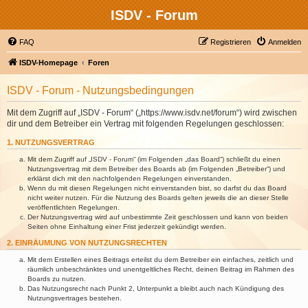
ISDV - Forum
FAQ
Registrieren
Anmelden
ISDV-Homepage
Foren
ISDV - Forum - Nutzungsbedingungen
Mit dem Zugriff auf „ISDV - Forum“ („https://www.isdv.net/forum“) wird zwischen
dir und dem Betreiber ein Vertrag mit folgenden Regelungen geschlossen:
1. NUTZUNGSVERTRAG
Mit dem Zugriff auf „ISDV - Forum“ (im Folgenden „das Board“) schließt du einen
Nutzungsvertrag mit dem Betreiber des Boards ab (im Folgenden „Betreiber“) und
erklärst dich mit den nachfolgenden Regelungen einverstanden.
Wenn du mit diesen Regelungen nicht einverstanden bist, so darfst du das Board
nicht weiter nutzen. Für die Nutzung des Boards gelten jeweils die an dieser Stelle
veröffentlichten Regelungen.
Der Nutzungsvertrag wird auf unbestimmte Zeit geschlossen und kann von beiden
Seiten ohne Einhaltung einer Frist jederzeit gekündigt werden.
2. EINRÄUMUNG VON NUTZUNGSRECHTEN
Mit dem Erstellen eines Beitrags erteilst du dem Betreiber ein einfaches, zeitlich und
räumlich unbeschränktes und unentgeltliches Recht, deinen Beitrag im Rahmen des
Boards zu nutzen.
Das Nutzungsrecht nach Punkt 2, Unterpunkt a bleibt auch nach Kündigung des
Nutzungsvertrages bestehen.