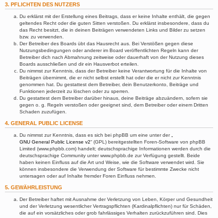
3. PFLICHTEN DES NUTZERS
Du erklärst mit der Erstellung eines Beitrags, dass er keine Inhalte enthält, die gegen
geltendes Recht oder die guten Sitten verstoßen. Du erklärst insbesondere, dass du
das Recht besitzt, die in deinen Beiträgen verwendeten Links und Bilder zu setzen
bzw. zu verwenden.
Der Betreiber des Boards übt das Hausrecht aus. Bei Verstößen gegen diese
Nutzungsbedingungen oder anderer im Board veröffentlichten Regeln kann der
Betreiber dich nach Abmahnung zeitweise oder dauerhaft von der Nutzung dieses
Boards ausschließen und dir ein Hausverbot erteilen.
Du nimmst zur Kenntnis, dass der Betreiber keine Verantwortung für die Inhalte von
Beiträgen übernimmt, die er nicht selbst erstellt hat oder die er nicht zur Kenntnis
genommen hat. Du gestattest dem Betreiber, dein Benutzerkonto, Beiträge und
Funktionen jederzeit zu löschen oder zu sperren.
Du gestattest dem Betreiber darüber hinaus, deine Beiträge abzuändern, sofern sie
gegen o. g. Regeln verstoßen oder geeignet sind, dem Betreiber oder einem Dritten
Schaden zuzufügen.
4. GENERAL PUBLIC LICENSE
Du nimmst zur Kenntnis, dass es sich bei phpBB um eine unter der „
GNU General Public License v2
“ (GPL) bereitgestellten Foren-Software von phpBB
Limited (www.phpbb.com) handelt; deutschsprachige Informationen werden durch die
deutschsprachige Community unter www.phpbb.de zur Verfügung gestellt. Beide
haben keinen Einfluss auf die Art und Weise, wie die Software verwendet wird. Sie
können insbesondere die Verwendung der Software für bestimmte Zwecke nicht
untersagen oder auf Inhalte fremder Foren Einfluss nehmen.
5. GEWÄHRLEISTUNG
Der Betreiber haftet mit Ausnahme der Verletzung von Leben, Körper und Gesundheit
und der Verletzung wesentlicher Vertragspflichten (Kardinalpflichten) nur für Schäden,
die auf ein vorsätzliches oder grob fahrlässiges Verhalten zurückzuführen sind. Dies