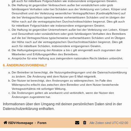
gilt auch für mittelbare Folgeschäden wie insbesondere entgangenen Gewinn.
Die Haftung ist gegenüber Verbrauchern außer bei vorsätzlichem oder grob
fahrlässigem Verhalten oder bei Schäden aus der Verletzung von Leben, Körper und
Gesundheit und der Verletzung wesentlicher Vertragspflichten (Kardinalpflichten) auf
die bei Vertragsschluss typischerweise vorhersehbaren Schäden und im übrigen der
Höhe nach auf die vertragstypischen Durchschnittsschäden begrenzt. Dies gilt auch
für mittelbare Folgeschäden wie insbesondere entgangenen Gewinn.
Die Haftung ist gegenüber Unternehmern außer bei der Verletzung von Leben, Körper
und Gesundheit oder vorsätzlichem oder grob fahrlässigem Verhalten des Betreibers
auf die bei Vertragsschluss typischerweise vorhersehbaren Schäden und im Übrigen
der Höhe nach auf die vertragstypischen Durchschnittsschäden begrenzt. Dies gilt
auch für mittelbare Schäden, insbesondere entgangenen Gewinn.
Die Haftungsbegrenzung der Absätze a bis c gilt sinngemäß auch zugunsten der
Mitarbeiter und Erfüllungsgehilfen des Betreibers.
Ansprüche für eine Haftung aus zwingendem nationalem Recht bleiben unberührt.
6. ÄNDERUNGSVORBEHALT
Der Betreiber ist berechtigt, die Nutzungsbedingungen und die Datenschutzerklärung
zu ändern. Die Änderung wird dem Nutzer per E-Mail mitgeteilt.
Der Nutzer ist berechtigt, den Änderungen zu widersprechen. Im Falle des
Widerspruchs erlischt das zwischen dem Betreiber und dem Nutzer bestehende
Vertragsverhältnis mit sofortiger Wirkung.
Die Änderungen gelten als anerkannt und verbindlich, wenn der Nutzer den
Änderungen zugestimmt hat.
Informationen über den Umgang mit deinen persönlichen Daten sind in der
Datenschutzerklärung enthalten.
ISDV-Homepage
Foren
Alle Zeiten sind
UTC+02:00