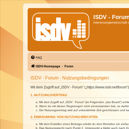
ISDV - Foru
Interessengemeinschaft de
FAQ
ISDV-Homepage
Foren
ISDV - Forum - Nutzungsbedingungen
Mit dem Zugriff auf „ISDV - Forum“ („https://www.isdv.net/foru
1. NUTZUNGSVERTRAG
Mit dem Zugriff auf „ISDV - Forum“ (im Folgenden „das Board“) sch
Wenn du mit diesen Regelungen nicht einverstanden bist, so darfst 
Der Nutzungsvertrag wird auf unbestimmte Zeit geschlossen und kan
2. EINRÄUMUNG VON NUTZUNGSRECHTEN
Mit dem Erstellen eines Beitrags erteilst du dem Betreiber ein ein
Das Nutzungsrecht nach Punkt 2, Unterpunkt a bleibt auch nach 