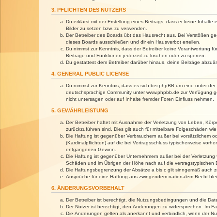
3. PFLICHTEN DES NUTZERS
Du erklärst mit der Erstellung eines Beitrags, dass er keine Inhalt
Bilder zu setzen bzw. zu verwenden.
Der Betreiber des Boards übt das Hausrecht aus. Bei Verstößen g
dieses Boards ausschließen und dir ein Hausverbot erteilen.
Du nimmst zur Kenntnis, dass der Betreiber keine Verantwortung für 
Beiträge und Funktionen jederzeit zu löschen oder zu sperren.
Du gestattest dem Betreiber darüber hinaus, deine Beiträge abzuä
4. GENERAL PUBLIC LICENSE
Du nimmst zur Kenntnis, dass es sich bei phpBB um eine unter der 
deutschsprachige Community unter www.phpbb.de zur Verfügung gest
nicht untersagen oder auf Inhalte fremder Foren Einfluss nehmen.
5. GEWÄHRLEISTUNG
Der Betreiber haftet mit Ausnahme der Verletzung von Leben, Körper
zurückzuführen sind. Dies gilt auch für mittelbare Folgeschäden 
Die Haftung ist gegenüber Verbrauchern außer bei vorsätzlichem o
(Kardinalpflichten) auf die bei Vertragsschluss typischerweise vo
entgangenen Gewinn.
Die Haftung ist gegenüber Unternehmern außer bei der Verletzung 
Schäden und im Übrigen der Höhe nach auf die vertragstypischen 
Die Haftungsbegrenzung der Absätze a bis c gilt sinngemäß auch zu
Ansprüche für eine Haftung aus zwingendem nationalem Recht blei
6. ÄNDERUNGSVORBEHALT
Der Betreiber ist berechtigt, die Nutzungsbedingungen und die Dat
Der Nutzer ist berechtigt, den Änderungen zu widersprechen. Im Fa
Die Änderungen gelten als anerkannt und verbindlich, wenn der N