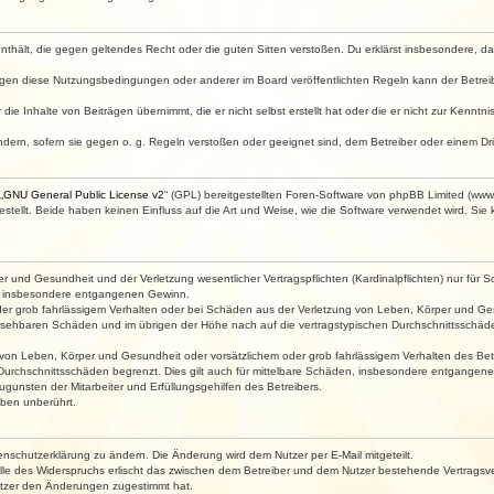
e enthält, die gegen geltendes Recht oder die guten Sitten verstoßen. Du erklärst insbesondere, 
egen diese Nutzungsbedingungen oder anderer im Board veröffentlichten Regeln kann der Betre
die Inhalte von Beiträgen übernimmt, die er nicht selbst erstellt hat oder die er nicht zur Kenn
ndern, sofern sie gegen o. g. Regeln verstoßen oder geeignet sind, dem Betreiber oder einem D
„
GNU General Public License v2
“ (GPL) bereitgestellten Foren-Software von phpBB Limited (ww
ellt. Beide haben keinen Einfluss auf die Art und Weise, wie die Software verwendet wird. Si
 und Gesundheit und der Verletzung wesentlicher Vertragspflichten (Kardinalpflichten) nur für Sc
wie insbesondere entgangenen Gewinn.
der grob fahrlässigem Verhalten oder bei Schäden aus der Verletzung von Leben, Körper und Ges
rhersehbaren Schäden und im übrigen der Höhe nach auf die vertragstypischen Durchschnittsschäde
von Leben, Körper und Gesundheit oder vorsätzlichem oder grob fahrlässigem Verhalten des Betr
Durchschnittsschäden begrenzt. Dies gilt auch für mittelbare Schäden, insbesondere entgangen
gunsten der Mitarbeiter und Erfüllungsgehilfen des Betreibers.
ben unberührt.
enschutzerklärung zu ändern. Die Änderung wird dem Nutzer per E-Mail mitgeteilt.
lle des Widerspruchs erlischt das zwischen dem Betreiber und dem Nutzer bestehende Vertragsverh
utzer den Änderungen zugestimmt hat.