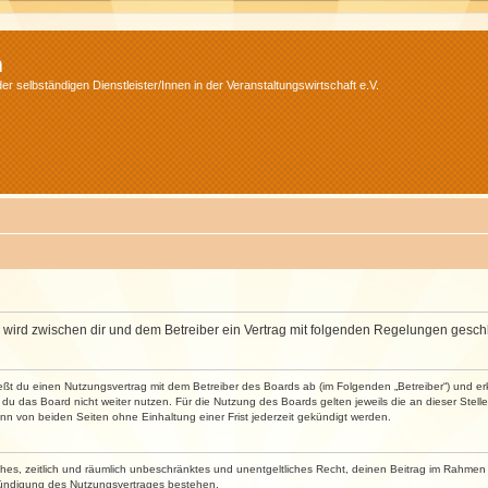
m
r selbständigen Dienstleister/Innen in der Veranstaltungswirtschaft e.V.
m“) wird zwischen dir und dem Betreiber ein Vertrag mit folgenden Regelungen gesch
ließt du einen Nutzungsvertrag mit dem Betreiber des Boards ab (im Folgenden „Betreiber“) und 
du das Board nicht weiter nutzen. Für die Nutzung des Boards gelten jeweils die an dieser Stell
n von beiden Seiten ohne Einhaltung einer Frist jederzeit gekündigt werden.
faches, zeitlich und räumlich unbeschränktes und unentgeltliches Recht, deinen Beitrag im Rahme
Kündigung des Nutzungsvertrages bestehen.