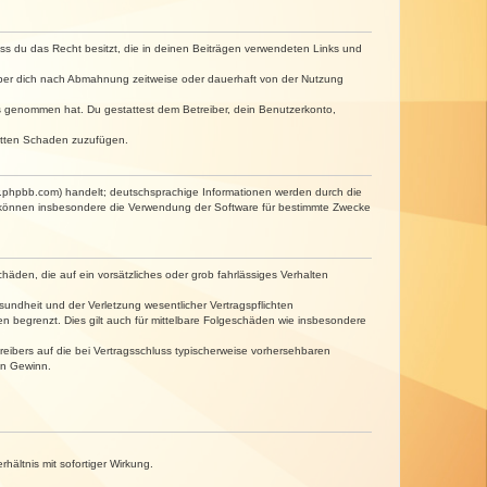
dass du das Recht besitzt, die in deinen Beiträgen verwendeten Links und
iber dich nach Abmahnung zeitweise oder dauerhaft von der Nutzung
tnis genommen hat. Du gestattest dem Betreiber, dein Benutzerkonto,
ritten Schaden zuzufügen.
w.phpbb.com) handelt; deutschsprachige Informationen werden durch die
e können insbesondere die Verwendung der Software für bestimmte Zwecke
häden, die auf ein vorsätzliches oder grob fahrlässiges Verhalten
undheit und der Verletzung wesentlicher Vertragspflichten
n begrenzt. Dies gilt auch für mittelbare Folgeschäden wie insbesondere
eibers auf die bei Vertragsschluss typischerweise vorhersehbaren
en Gewinn.
ältnis mit sofortiger Wirkung.