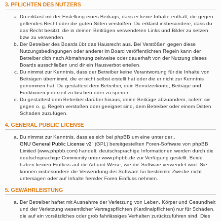
3. PFLICHTEN DES NUTZERS
Du erklärst mit der Erstellung eines Beitrags, dass er keine Inhalte enthält, die gegen
geltendes Recht oder die guten Sitten verstoßen. Du erklärst insbesondere, dass du
das Recht besitzt, die in deinen Beiträgen verwendeten Links und Bilder zu setzen
bzw. zu verwenden.
Der Betreiber des Boards übt das Hausrecht aus. Bei Verstößen gegen diese
Nutzungsbedingungen oder anderer im Board veröffentlichten Regeln kann der
Betreiber dich nach Abmahnung zeitweise oder dauerhaft von der Nutzung dieses
Boards ausschließen und dir ein Hausverbot erteilen.
Du nimmst zur Kenntnis, dass der Betreiber keine Verantwortung für die Inhalte von
Beiträgen übernimmt, die er nicht selbst erstellt hat oder die er nicht zur Kenntnis
genommen hat. Du gestattest dem Betreiber, dein Benutzerkonto, Beiträge und
Funktionen jederzeit zu löschen oder zu sperren.
Du gestattest dem Betreiber darüber hinaus, deine Beiträge abzuändern, sofern sie
gegen o. g. Regeln verstoßen oder geeignet sind, dem Betreiber oder einem Dritten
Schaden zuzufügen.
4. GENERAL PUBLIC LICENSE
Du nimmst zur Kenntnis, dass es sich bei phpBB um eine unter der „
GNU General Public License v2
“ (GPL) bereitgestellten Foren-Software von phpBB
Limited (www.phpbb.com) handelt; deutschsprachige Informationen werden durch die
deutschsprachige Community unter www.phpbb.de zur Verfügung gestellt. Beide
haben keinen Einfluss auf die Art und Weise, wie die Software verwendet wird. Sie
können insbesondere die Verwendung der Software für bestimmte Zwecke nicht
untersagen oder auf Inhalte fremder Foren Einfluss nehmen.
5. GEWÄHRLEISTUNG
Der Betreiber haftet mit Ausnahme der Verletzung von Leben, Körper und Gesundheit
und der Verletzung wesentlicher Vertragspflichten (Kardinalpflichten) nur für Schäden,
die auf ein vorsätzliches oder grob fahrlässiges Verhalten zurückzuführen sind. Dies