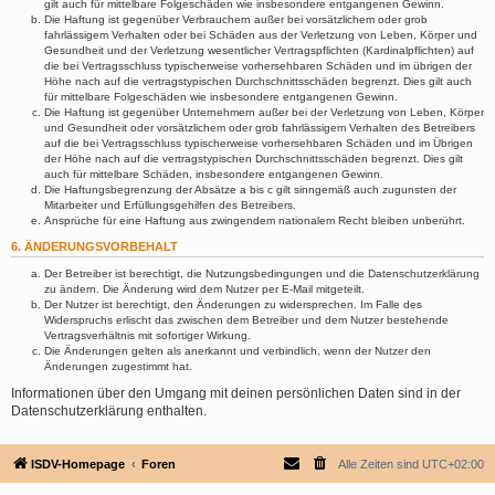
gilt auch für mittelbare Folgeschäden wie insbesondere entgangenen Gewinn.
Die Haftung ist gegenüber Verbrauchern außer bei vorsätzlichem oder grob
fahrlässigem Verhalten oder bei Schäden aus der Verletzung von Leben, Körper und
Gesundheit und der Verletzung wesentlicher Vertragspflichten (Kardinalpflichten) auf
die bei Vertragsschluss typischerweise vorhersehbaren Schäden und im übrigen der
Höhe nach auf die vertragstypischen Durchschnittsschäden begrenzt. Dies gilt auch
für mittelbare Folgeschäden wie insbesondere entgangenen Gewinn.
Die Haftung ist gegenüber Unternehmern außer bei der Verletzung von Leben, Körper
und Gesundheit oder vorsätzlichem oder grob fahrlässigem Verhalten des Betreibers
auf die bei Vertragsschluss typischerweise vorhersehbaren Schäden und im Übrigen
der Höhe nach auf die vertragstypischen Durchschnittsschäden begrenzt. Dies gilt
auch für mittelbare Schäden, insbesondere entgangenen Gewinn.
Die Haftungsbegrenzung der Absätze a bis c gilt sinngemäß auch zugunsten der
Mitarbeiter und Erfüllungsgehilfen des Betreibers.
Ansprüche für eine Haftung aus zwingendem nationalem Recht bleiben unberührt.
6. ÄNDERUNGSVORBEHALT
Der Betreiber ist berechtigt, die Nutzungsbedingungen und die Datenschutzerklärung
zu ändern. Die Änderung wird dem Nutzer per E-Mail mitgeteilt.
Der Nutzer ist berechtigt, den Änderungen zu widersprechen. Im Falle des
Widerspruchs erlischt das zwischen dem Betreiber und dem Nutzer bestehende
Vertragsverhältnis mit sofortiger Wirkung.
Die Änderungen gelten als anerkannt und verbindlich, wenn der Nutzer den
Änderungen zugestimmt hat.
Informationen über den Umgang mit deinen persönlichen Daten sind in der
Datenschutzerklärung enthalten.
ISDV-Homepage
Foren
Alle Zeiten sind
UTC+02:00