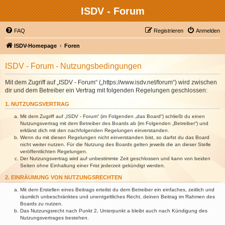
ISDV - Forum
FAQ
Registrieren
Anmelden
ISDV-Homepage
Foren
ISDV - Forum - Nutzungsbedingungen
Mit dem Zugriff auf „ISDV - Forum“ („https://www.isdv.net/forum“) wird zwischen
dir und dem Betreiber ein Vertrag mit folgenden Regelungen geschlossen:
1. NUTZUNGSVERTRAG
Mit dem Zugriff auf „ISDV - Forum“ (im Folgenden „das Board“) schließt du einen
Nutzungsvertrag mit dem Betreiber des Boards ab (im Folgenden „Betreiber“) und
erklärst dich mit den nachfolgenden Regelungen einverstanden.
Wenn du mit diesen Regelungen nicht einverstanden bist, so darfst du das Board
nicht weiter nutzen. Für die Nutzung des Boards gelten jeweils die an dieser Stelle
veröffentlichten Regelungen.
Der Nutzungsvertrag wird auf unbestimmte Zeit geschlossen und kann von beiden
Seiten ohne Einhaltung einer Frist jederzeit gekündigt werden.
2. EINRÄUMUNG VON NUTZUNGSRECHTEN
Mit dem Erstellen eines Beitrags erteilst du dem Betreiber ein einfaches, zeitlich und
räumlich unbeschränktes und unentgeltliches Recht, deinen Beitrag im Rahmen des
Boards zu nutzen.
Das Nutzungsrecht nach Punkt 2, Unterpunkt a bleibt auch nach Kündigung des
Nutzungsvertrages bestehen.