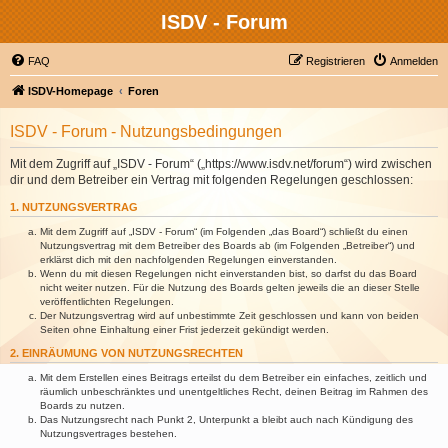
ISDV - Forum
FAQ
Registrieren
Anmelden
ISDV-Homepage
Foren
ISDV - Forum - Nutzungsbedingungen
Mit dem Zugriff auf „ISDV - Forum“ („https://www.isdv.net/forum“) wird zwischen
dir und dem Betreiber ein Vertrag mit folgenden Regelungen geschlossen:
1. NUTZUNGSVERTRAG
Mit dem Zugriff auf „ISDV - Forum“ (im Folgenden „das Board“) schließt du einen
Nutzungsvertrag mit dem Betreiber des Boards ab (im Folgenden „Betreiber“) und
erklärst dich mit den nachfolgenden Regelungen einverstanden.
Wenn du mit diesen Regelungen nicht einverstanden bist, so darfst du das Board
nicht weiter nutzen. Für die Nutzung des Boards gelten jeweils die an dieser Stelle
veröffentlichten Regelungen.
Der Nutzungsvertrag wird auf unbestimmte Zeit geschlossen und kann von beiden
Seiten ohne Einhaltung einer Frist jederzeit gekündigt werden.
2. EINRÄUMUNG VON NUTZUNGSRECHTEN
Mit dem Erstellen eines Beitrags erteilst du dem Betreiber ein einfaches, zeitlich und
räumlich unbeschränktes und unentgeltliches Recht, deinen Beitrag im Rahmen des
Boards zu nutzen.
Das Nutzungsrecht nach Punkt 2, Unterpunkt a bleibt auch nach Kündigung des
Nutzungsvertrages bestehen.