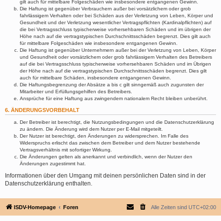
gilt auch für mittelbare Folgeschäden wie insbesondere entgangenen Gewinn.
Die Haftung ist gegenüber Verbrauchern außer bei vorsätzlichem oder grob
fahrlässigem Verhalten oder bei Schäden aus der Verletzung von Leben, Körper und
Gesundheit und der Verletzung wesentlicher Vertragspflichten (Kardinalpflichten) auf
die bei Vertragsschluss typischerweise vorhersehbaren Schäden und im übrigen der
Höhe nach auf die vertragstypischen Durchschnittsschäden begrenzt. Dies gilt auch
für mittelbare Folgeschäden wie insbesondere entgangenen Gewinn.
Die Haftung ist gegenüber Unternehmern außer bei der Verletzung von Leben, Körper
und Gesundheit oder vorsätzlichem oder grob fahrlässigem Verhalten des Betreibers
auf die bei Vertragsschluss typischerweise vorhersehbaren Schäden und im Übrigen
der Höhe nach auf die vertragstypischen Durchschnittsschäden begrenzt. Dies gilt
auch für mittelbare Schäden, insbesondere entgangenen Gewinn.
Die Haftungsbegrenzung der Absätze a bis c gilt sinngemäß auch zugunsten der
Mitarbeiter und Erfüllungsgehilfen des Betreibers.
Ansprüche für eine Haftung aus zwingendem nationalem Recht bleiben unberührt.
6. ÄNDERUNGSVORBEHALT
Der Betreiber ist berechtigt, die Nutzungsbedingungen und die Datenschutzerklärung
zu ändern. Die Änderung wird dem Nutzer per E-Mail mitgeteilt.
Der Nutzer ist berechtigt, den Änderungen zu widersprechen. Im Falle des
Widerspruchs erlischt das zwischen dem Betreiber und dem Nutzer bestehende
Vertragsverhältnis mit sofortiger Wirkung.
Die Änderungen gelten als anerkannt und verbindlich, wenn der Nutzer den
Änderungen zugestimmt hat.
Informationen über den Umgang mit deinen persönlichen Daten sind in der
Datenschutzerklärung enthalten.
ISDV-Homepage
Foren
Alle Zeiten sind
UTC+02:00