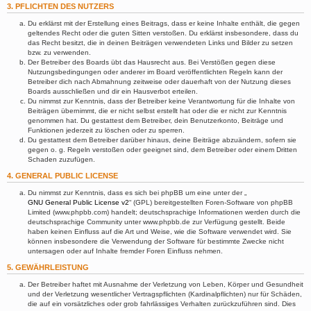
3. PFLICHTEN DES NUTZERS
Du erklärst mit der Erstellung eines Beitrags, dass er keine Inhalte enthält, die gegen
geltendes Recht oder die guten Sitten verstoßen. Du erklärst insbesondere, dass du
das Recht besitzt, die in deinen Beiträgen verwendeten Links und Bilder zu setzen
bzw. zu verwenden.
Der Betreiber des Boards übt das Hausrecht aus. Bei Verstößen gegen diese
Nutzungsbedingungen oder anderer im Board veröffentlichten Regeln kann der
Betreiber dich nach Abmahnung zeitweise oder dauerhaft von der Nutzung dieses
Boards ausschließen und dir ein Hausverbot erteilen.
Du nimmst zur Kenntnis, dass der Betreiber keine Verantwortung für die Inhalte von
Beiträgen übernimmt, die er nicht selbst erstellt hat oder die er nicht zur Kenntnis
genommen hat. Du gestattest dem Betreiber, dein Benutzerkonto, Beiträge und
Funktionen jederzeit zu löschen oder zu sperren.
Du gestattest dem Betreiber darüber hinaus, deine Beiträge abzuändern, sofern sie
gegen o. g. Regeln verstoßen oder geeignet sind, dem Betreiber oder einem Dritten
Schaden zuzufügen.
4. GENERAL PUBLIC LICENSE
Du nimmst zur Kenntnis, dass es sich bei phpBB um eine unter der „
GNU General Public License v2
“ (GPL) bereitgestellten Foren-Software von phpBB
Limited (www.phpbb.com) handelt; deutschsprachige Informationen werden durch die
deutschsprachige Community unter www.phpbb.de zur Verfügung gestellt. Beide
haben keinen Einfluss auf die Art und Weise, wie die Software verwendet wird. Sie
können insbesondere die Verwendung der Software für bestimmte Zwecke nicht
untersagen oder auf Inhalte fremder Foren Einfluss nehmen.
5. GEWÄHRLEISTUNG
Der Betreiber haftet mit Ausnahme der Verletzung von Leben, Körper und Gesundheit
und der Verletzung wesentlicher Vertragspflichten (Kardinalpflichten) nur für Schäden,
die auf ein vorsätzliches oder grob fahrlässiges Verhalten zurückzuführen sind. Dies