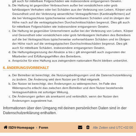
gilt auch für mittelbare Folgeschäden wie insbesondere entgangenen Gewinn.
Die Haftung ist gegenüber Verbrauchern außer bei vorsätzlichem oder grob
fahrlässigem Verhalten oder bei Schäden aus der Verletzung von Leben, Körper und
Gesundheit und der Verletzung wesentlicher Vertragspflichten (Kardinalpflichten) auf
die bei Vertragsschluss typischerweise vorhersehbaren Schäden und im übrigen der
Höhe nach auf die vertragstypischen Durchschnittsschäden begrenzt. Dies gilt auch
für mittelbare Folgeschäden wie insbesondere entgangenen Gewinn.
Die Haftung ist gegenüber Unternehmern außer bei der Verletzung von Leben, Körper
und Gesundheit oder vorsätzlichem oder grob fahrlässigem Verhalten des Betreibers
auf die bei Vertragsschluss typischerweise vorhersehbaren Schäden und im Übrigen
der Höhe nach auf die vertragstypischen Durchschnittsschäden begrenzt. Dies gilt
auch für mittelbare Schäden, insbesondere entgangenen Gewinn.
Die Haftungsbegrenzung der Absätze a bis c gilt sinngemäß auch zugunsten der
Mitarbeiter und Erfüllungsgehilfen des Betreibers.
Ansprüche für eine Haftung aus zwingendem nationalem Recht bleiben unberührt.
6. ÄNDERUNGSVORBEHALT
Der Betreiber ist berechtigt, die Nutzungsbedingungen und die Datenschutzerklärung
zu ändern. Die Änderung wird dem Nutzer per E-Mail mitgeteilt.
Der Nutzer ist berechtigt, den Änderungen zu widersprechen. Im Falle des
Widerspruchs erlischt das zwischen dem Betreiber und dem Nutzer bestehende
Vertragsverhältnis mit sofortiger Wirkung.
Die Änderungen gelten als anerkannt und verbindlich, wenn der Nutzer den
Änderungen zugestimmt hat.
Informationen über den Umgang mit deinen persönlichen Daten sind in der
Datenschutzerklärung enthalten.
ISDV-Homepage
Foren
Alle Zeiten sind
UTC+02:00