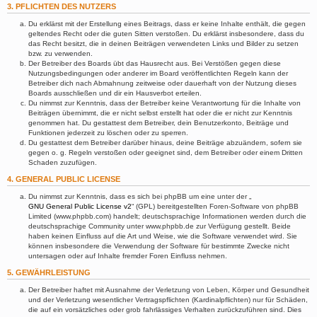
3. PFLICHTEN DES NUTZERS
Du erklärst mit der Erstellung eines Beitrags, dass er keine Inhalte enthält, die gegen
geltendes Recht oder die guten Sitten verstoßen. Du erklärst insbesondere, dass du
das Recht besitzt, die in deinen Beiträgen verwendeten Links und Bilder zu setzen
bzw. zu verwenden.
Der Betreiber des Boards übt das Hausrecht aus. Bei Verstößen gegen diese
Nutzungsbedingungen oder anderer im Board veröffentlichten Regeln kann der
Betreiber dich nach Abmahnung zeitweise oder dauerhaft von der Nutzung dieses
Boards ausschließen und dir ein Hausverbot erteilen.
Du nimmst zur Kenntnis, dass der Betreiber keine Verantwortung für die Inhalte von
Beiträgen übernimmt, die er nicht selbst erstellt hat oder die er nicht zur Kenntnis
genommen hat. Du gestattest dem Betreiber, dein Benutzerkonto, Beiträge und
Funktionen jederzeit zu löschen oder zu sperren.
Du gestattest dem Betreiber darüber hinaus, deine Beiträge abzuändern, sofern sie
gegen o. g. Regeln verstoßen oder geeignet sind, dem Betreiber oder einem Dritten
Schaden zuzufügen.
4. GENERAL PUBLIC LICENSE
Du nimmst zur Kenntnis, dass es sich bei phpBB um eine unter der „
GNU General Public License v2
“ (GPL) bereitgestellten Foren-Software von phpBB
Limited (www.phpbb.com) handelt; deutschsprachige Informationen werden durch die
deutschsprachige Community unter www.phpbb.de zur Verfügung gestellt. Beide
haben keinen Einfluss auf die Art und Weise, wie die Software verwendet wird. Sie
können insbesondere die Verwendung der Software für bestimmte Zwecke nicht
untersagen oder auf Inhalte fremder Foren Einfluss nehmen.
5. GEWÄHRLEISTUNG
Der Betreiber haftet mit Ausnahme der Verletzung von Leben, Körper und Gesundheit
und der Verletzung wesentlicher Vertragspflichten (Kardinalpflichten) nur für Schäden,
die auf ein vorsätzliches oder grob fahrlässiges Verhalten zurückzuführen sind. Dies