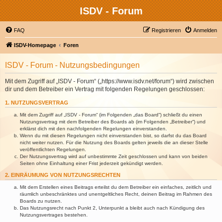
ISDV - Forum
FAQ
Registrieren
Anmelden
ISDV-Homepage
Foren
ISDV - Forum - Nutzungsbedingungen
Mit dem Zugriff auf „ISDV - Forum“ („https://www.isdv.net/forum“) wird zwischen
dir und dem Betreiber ein Vertrag mit folgenden Regelungen geschlossen:
1. NUTZUNGSVERTRAG
Mit dem Zugriff auf „ISDV - Forum“ (im Folgenden „das Board“) schließt du einen
Nutzungsvertrag mit dem Betreiber des Boards ab (im Folgenden „Betreiber“) und
erklärst dich mit den nachfolgenden Regelungen einverstanden.
Wenn du mit diesen Regelungen nicht einverstanden bist, so darfst du das Board
nicht weiter nutzen. Für die Nutzung des Boards gelten jeweils die an dieser Stelle
veröffentlichten Regelungen.
Der Nutzungsvertrag wird auf unbestimmte Zeit geschlossen und kann von beiden
Seiten ohne Einhaltung einer Frist jederzeit gekündigt werden.
2. EINRÄUMUNG VON NUTZUNGSRECHTEN
Mit dem Erstellen eines Beitrags erteilst du dem Betreiber ein einfaches, zeitlich und
räumlich unbeschränktes und unentgeltliches Recht, deinen Beitrag im Rahmen des
Boards zu nutzen.
Das Nutzungsrecht nach Punkt 2, Unterpunkt a bleibt auch nach Kündigung des
Nutzungsvertrages bestehen.