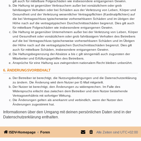
gilt auch für mittelbare Folgeschäden wie insbesondere entgangenen Gewinn.
Die Haftung ist gegenüber Verbrauchern außer bei vorsätzlichem oder grob
fahrlässigem Verhalten oder bei Schäden aus der Verletzung von Leben, Körper und
Gesundheit und der Verletzung wesentlicher Vertragspflichten (Kardinalpflichten) auf
die bei Vertragsschluss typischerweise vorhersehbaren Schäden und im übrigen der
Höhe nach auf die vertragstypischen Durchschnittsschäden begrenzt. Dies gilt auch
für mittelbare Folgeschäden wie insbesondere entgangenen Gewinn.
Die Haftung ist gegenüber Unternehmern außer bei der Verletzung von Leben, Körper
und Gesundheit oder vorsätzlichem oder grob fahrlässigem Verhalten des Betreibers
auf die bei Vertragsschluss typischerweise vorhersehbaren Schäden und im Übrigen
der Höhe nach auf die vertragstypischen Durchschnittsschäden begrenzt. Dies gilt
auch für mittelbare Schäden, insbesondere entgangenen Gewinn.
Die Haftungsbegrenzung der Absätze a bis c gilt sinngemäß auch zugunsten der
Mitarbeiter und Erfüllungsgehilfen des Betreibers.
Ansprüche für eine Haftung aus zwingendem nationalem Recht bleiben unberührt.
6. ÄNDERUNGSVORBEHALT
Der Betreiber ist berechtigt, die Nutzungsbedingungen und die Datenschutzerklärung
zu ändern. Die Änderung wird dem Nutzer per E-Mail mitgeteilt.
Der Nutzer ist berechtigt, den Änderungen zu widersprechen. Im Falle des
Widerspruchs erlischt das zwischen dem Betreiber und dem Nutzer bestehende
Vertragsverhältnis mit sofortiger Wirkung.
Die Änderungen gelten als anerkannt und verbindlich, wenn der Nutzer den
Änderungen zugestimmt hat.
Informationen über den Umgang mit deinen persönlichen Daten sind in der
Datenschutzerklärung enthalten.
ISDV-Homepage
Foren
Alle Zeiten sind
UTC+02:00