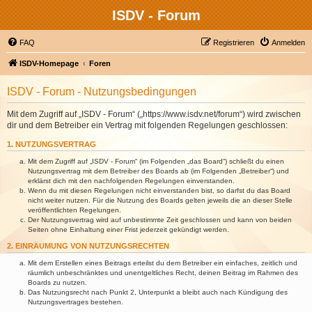
ISDV - Forum
FAQ
Registrieren
Anmelden
ISDV-Homepage
Foren
ISDV - Forum - Nutzungsbedingungen
Mit dem Zugriff auf „ISDV - Forum“ („https://www.isdv.net/forum“) wird zwischen
dir und dem Betreiber ein Vertrag mit folgenden Regelungen geschlossen:
1. NUTZUNGSVERTRAG
Mit dem Zugriff auf „ISDV - Forum“ (im Folgenden „das Board“) schließt du einen
Nutzungsvertrag mit dem Betreiber des Boards ab (im Folgenden „Betreiber“) und
erklärst dich mit den nachfolgenden Regelungen einverstanden.
Wenn du mit diesen Regelungen nicht einverstanden bist, so darfst du das Board
nicht weiter nutzen. Für die Nutzung des Boards gelten jeweils die an dieser Stelle
veröffentlichten Regelungen.
Der Nutzungsvertrag wird auf unbestimmte Zeit geschlossen und kann von beiden
Seiten ohne Einhaltung einer Frist jederzeit gekündigt werden.
2. EINRÄUMUNG VON NUTZUNGSRECHTEN
Mit dem Erstellen eines Beitrags erteilst du dem Betreiber ein einfaches, zeitlich und
räumlich unbeschränktes und unentgeltliches Recht, deinen Beitrag im Rahmen des
Boards zu nutzen.
Das Nutzungsrecht nach Punkt 2, Unterpunkt a bleibt auch nach Kündigung des
Nutzungsvertrages bestehen.