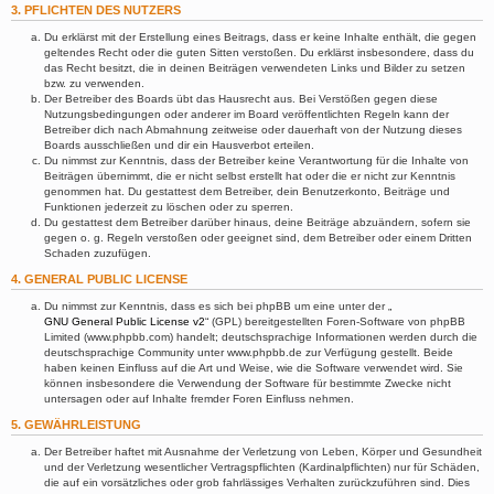
3. PFLICHTEN DES NUTZERS
Du erklärst mit der Erstellung eines Beitrags, dass er keine Inhalte enthält, die gegen
geltendes Recht oder die guten Sitten verstoßen. Du erklärst insbesondere, dass du
das Recht besitzt, die in deinen Beiträgen verwendeten Links und Bilder zu setzen
bzw. zu verwenden.
Der Betreiber des Boards übt das Hausrecht aus. Bei Verstößen gegen diese
Nutzungsbedingungen oder anderer im Board veröffentlichten Regeln kann der
Betreiber dich nach Abmahnung zeitweise oder dauerhaft von der Nutzung dieses
Boards ausschließen und dir ein Hausverbot erteilen.
Du nimmst zur Kenntnis, dass der Betreiber keine Verantwortung für die Inhalte von
Beiträgen übernimmt, die er nicht selbst erstellt hat oder die er nicht zur Kenntnis
genommen hat. Du gestattest dem Betreiber, dein Benutzerkonto, Beiträge und
Funktionen jederzeit zu löschen oder zu sperren.
Du gestattest dem Betreiber darüber hinaus, deine Beiträge abzuändern, sofern sie
gegen o. g. Regeln verstoßen oder geeignet sind, dem Betreiber oder einem Dritten
Schaden zuzufügen.
4. GENERAL PUBLIC LICENSE
Du nimmst zur Kenntnis, dass es sich bei phpBB um eine unter der „
GNU General Public License v2
“ (GPL) bereitgestellten Foren-Software von phpBB
Limited (www.phpbb.com) handelt; deutschsprachige Informationen werden durch die
deutschsprachige Community unter www.phpbb.de zur Verfügung gestellt. Beide
haben keinen Einfluss auf die Art und Weise, wie die Software verwendet wird. Sie
können insbesondere die Verwendung der Software für bestimmte Zwecke nicht
untersagen oder auf Inhalte fremder Foren Einfluss nehmen.
5. GEWÄHRLEISTUNG
Der Betreiber haftet mit Ausnahme der Verletzung von Leben, Körper und Gesundheit
und der Verletzung wesentlicher Vertragspflichten (Kardinalpflichten) nur für Schäden,
die auf ein vorsätzliches oder grob fahrlässiges Verhalten zurückzuführen sind. Dies