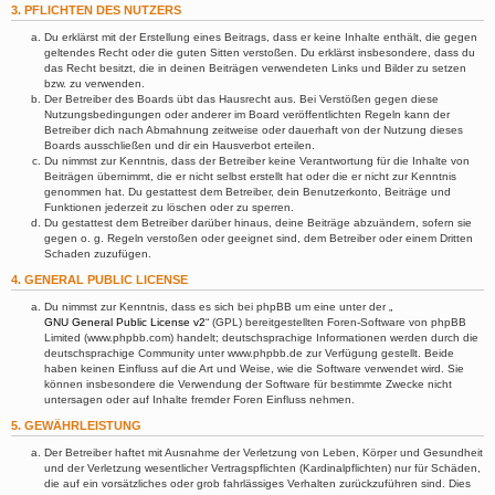
3. PFLICHTEN DES NUTZERS
Du erklärst mit der Erstellung eines Beitrags, dass er keine Inhalte enthält, die gegen
geltendes Recht oder die guten Sitten verstoßen. Du erklärst insbesondere, dass du
das Recht besitzt, die in deinen Beiträgen verwendeten Links und Bilder zu setzen
bzw. zu verwenden.
Der Betreiber des Boards übt das Hausrecht aus. Bei Verstößen gegen diese
Nutzungsbedingungen oder anderer im Board veröffentlichten Regeln kann der
Betreiber dich nach Abmahnung zeitweise oder dauerhaft von der Nutzung dieses
Boards ausschließen und dir ein Hausverbot erteilen.
Du nimmst zur Kenntnis, dass der Betreiber keine Verantwortung für die Inhalte von
Beiträgen übernimmt, die er nicht selbst erstellt hat oder die er nicht zur Kenntnis
genommen hat. Du gestattest dem Betreiber, dein Benutzerkonto, Beiträge und
Funktionen jederzeit zu löschen oder zu sperren.
Du gestattest dem Betreiber darüber hinaus, deine Beiträge abzuändern, sofern sie
gegen o. g. Regeln verstoßen oder geeignet sind, dem Betreiber oder einem Dritten
Schaden zuzufügen.
4. GENERAL PUBLIC LICENSE
Du nimmst zur Kenntnis, dass es sich bei phpBB um eine unter der „
GNU General Public License v2
“ (GPL) bereitgestellten Foren-Software von phpBB
Limited (www.phpbb.com) handelt; deutschsprachige Informationen werden durch die
deutschsprachige Community unter www.phpbb.de zur Verfügung gestellt. Beide
haben keinen Einfluss auf die Art und Weise, wie die Software verwendet wird. Sie
können insbesondere die Verwendung der Software für bestimmte Zwecke nicht
untersagen oder auf Inhalte fremder Foren Einfluss nehmen.
5. GEWÄHRLEISTUNG
Der Betreiber haftet mit Ausnahme der Verletzung von Leben, Körper und Gesundheit
und der Verletzung wesentlicher Vertragspflichten (Kardinalpflichten) nur für Schäden,
die auf ein vorsätzliches oder grob fahrlässiges Verhalten zurückzuführen sind. Dies