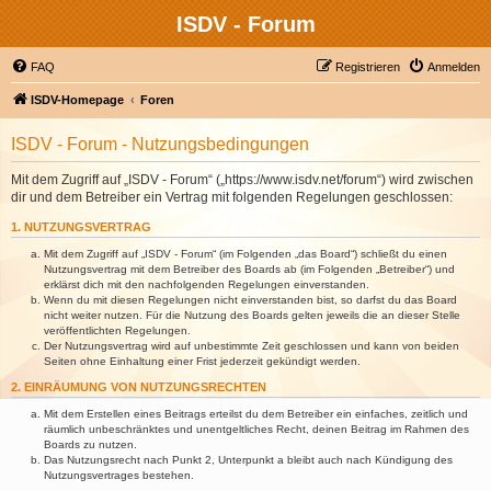
ISDV - Forum
FAQ
Registrieren
Anmelden
ISDV-Homepage
Foren
ISDV - Forum - Nutzungsbedingungen
Mit dem Zugriff auf „ISDV - Forum“ („https://www.isdv.net/forum“) wird zwischen
dir und dem Betreiber ein Vertrag mit folgenden Regelungen geschlossen:
1. NUTZUNGSVERTRAG
Mit dem Zugriff auf „ISDV - Forum“ (im Folgenden „das Board“) schließt du einen
Nutzungsvertrag mit dem Betreiber des Boards ab (im Folgenden „Betreiber“) und
erklärst dich mit den nachfolgenden Regelungen einverstanden.
Wenn du mit diesen Regelungen nicht einverstanden bist, so darfst du das Board
nicht weiter nutzen. Für die Nutzung des Boards gelten jeweils die an dieser Stelle
veröffentlichten Regelungen.
Der Nutzungsvertrag wird auf unbestimmte Zeit geschlossen und kann von beiden
Seiten ohne Einhaltung einer Frist jederzeit gekündigt werden.
2. EINRÄUMUNG VON NUTZUNGSRECHTEN
Mit dem Erstellen eines Beitrags erteilst du dem Betreiber ein einfaches, zeitlich und
räumlich unbeschränktes und unentgeltliches Recht, deinen Beitrag im Rahmen des
Boards zu nutzen.
Das Nutzungsrecht nach Punkt 2, Unterpunkt a bleibt auch nach Kündigung des
Nutzungsvertrages bestehen.