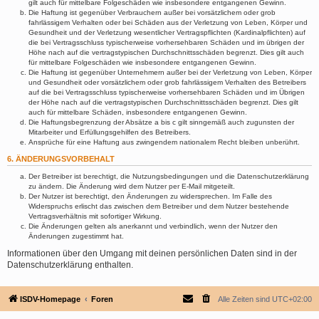
gilt auch für mittelbare Folgeschäden wie insbesondere entgangenen Gewinn.
Die Haftung ist gegenüber Verbrauchern außer bei vorsätzlichem oder grob
fahrlässigem Verhalten oder bei Schäden aus der Verletzung von Leben, Körper und
Gesundheit und der Verletzung wesentlicher Vertragspflichten (Kardinalpflichten) auf
die bei Vertragsschluss typischerweise vorhersehbaren Schäden und im übrigen der
Höhe nach auf die vertragstypischen Durchschnittsschäden begrenzt. Dies gilt auch
für mittelbare Folgeschäden wie insbesondere entgangenen Gewinn.
Die Haftung ist gegenüber Unternehmern außer bei der Verletzung von Leben, Körper
und Gesundheit oder vorsätzlichem oder grob fahrlässigem Verhalten des Betreibers
auf die bei Vertragsschluss typischerweise vorhersehbaren Schäden und im Übrigen
der Höhe nach auf die vertragstypischen Durchschnittsschäden begrenzt. Dies gilt
auch für mittelbare Schäden, insbesondere entgangenen Gewinn.
Die Haftungsbegrenzung der Absätze a bis c gilt sinngemäß auch zugunsten der
Mitarbeiter und Erfüllungsgehilfen des Betreibers.
Ansprüche für eine Haftung aus zwingendem nationalem Recht bleiben unberührt.
6. ÄNDERUNGSVORBEHALT
Der Betreiber ist berechtigt, die Nutzungsbedingungen und die Datenschutzerklärung
zu ändern. Die Änderung wird dem Nutzer per E-Mail mitgeteilt.
Der Nutzer ist berechtigt, den Änderungen zu widersprechen. Im Falle des
Widerspruchs erlischt das zwischen dem Betreiber und dem Nutzer bestehende
Vertragsverhältnis mit sofortiger Wirkung.
Die Änderungen gelten als anerkannt und verbindlich, wenn der Nutzer den
Änderungen zugestimmt hat.
Informationen über den Umgang mit deinen persönlichen Daten sind in der
Datenschutzerklärung enthalten.
ISDV-Homepage
Foren
Alle Zeiten sind
UTC+02:00