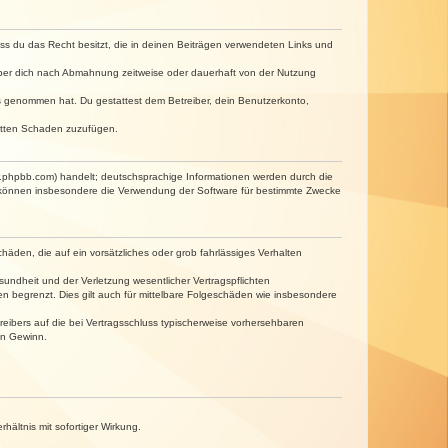
dass du das Recht besitzt, die in deinen Beiträgen verwendeten Links und
iber dich nach Abmahnung zeitweise oder dauerhaft von der Nutzung
tnis genommen hat. Du gestattest dem Betreiber, dein Benutzerkonto,
ritten Schaden zuzufügen.
w.phpbb.com) handelt; deutschsprachige Informationen werden durch die
e können insbesondere die Verwendung der Software für bestimmte Zwecke
häden, die auf ein vorsätzliches oder grob fahrlässiges Verhalten
undheit und der Verletzung wesentlicher Vertragspflichten
n begrenzt. Dies gilt auch für mittelbare Folgeschäden wie insbesondere
eibers auf die bei Vertragsschluss typischerweise vorhersehbaren
en Gewinn.
ältnis mit sofortiger Wirkung.