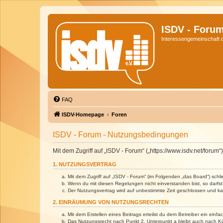
ISDV - Foru
Interessengemeinschaft de
FAQ
ISDV-Homepage
Foren
ISDV - Forum - Nutzungsbedingungen
Mit dem Zugriff auf „ISDV - Forum“ („https://www.isdv.net/foru
1. NUTZUNGSVERTRAG
Mit dem Zugriff auf „ISDV - Forum“ (im Folgenden „das Board“) sch
Wenn du mit diesen Regelungen nicht einverstanden bist, so darfst 
Der Nutzungsvertrag wird auf unbestimmte Zeit geschlossen und kan
2. EINRÄUMUNG VON NUTZUNGSRECHTEN
Mit dem Erstellen eines Beitrags erteilst du dem Betreiber ein ein
Das Nutzungsrecht nach Punkt 2, Unterpunkt a bleibt auch nach 