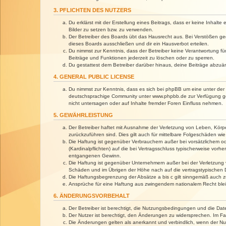
3. PFLICHTEN DES NUTZERS
Du erklärst mit der Erstellung eines Beitrags, dass er keine Inhalt
Bilder zu setzen bzw. zu verwenden.
Der Betreiber des Boards übt das Hausrecht aus. Bei Verstößen g
dieses Boards ausschließen und dir ein Hausverbot erteilen.
Du nimmst zur Kenntnis, dass der Betreiber keine Verantwortung für 
Beiträge und Funktionen jederzeit zu löschen oder zu sperren.
Du gestattest dem Betreiber darüber hinaus, deine Beiträge abzuä
4. GENERAL PUBLIC LICENSE
Du nimmst zur Kenntnis, dass es sich bei phpBB um eine unter der 
deutschsprachige Community unter www.phpbb.de zur Verfügung gest
nicht untersagen oder auf Inhalte fremder Foren Einfluss nehmen.
5. GEWÄHRLEISTUNG
Der Betreiber haftet mit Ausnahme der Verletzung von Leben, Körper
zurückzuführen sind. Dies gilt auch für mittelbare Folgeschäden 
Die Haftung ist gegenüber Verbrauchern außer bei vorsätzlichem o
(Kardinalpflichten) auf die bei Vertragsschluss typischerweise vo
entgangenen Gewinn.
Die Haftung ist gegenüber Unternehmern außer bei der Verletzung 
Schäden und im Übrigen der Höhe nach auf die vertragstypischen 
Die Haftungsbegrenzung der Absätze a bis c gilt sinngemäß auch zu
Ansprüche für eine Haftung aus zwingendem nationalem Recht blei
6. ÄNDERUNGSVORBEHALT
Der Betreiber ist berechtigt, die Nutzungsbedingungen und die Dat
Der Nutzer ist berechtigt, den Änderungen zu widersprechen. Im Fa
Die Änderungen gelten als anerkannt und verbindlich, wenn der N