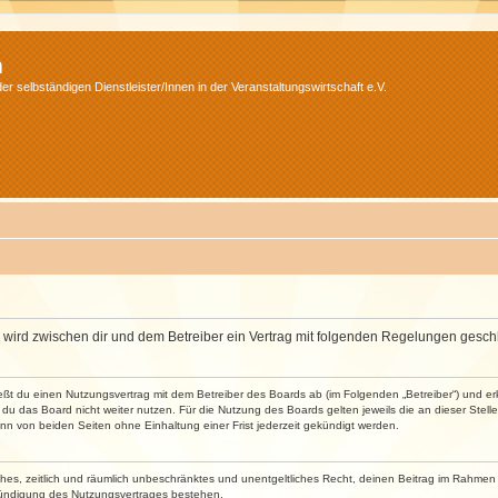
m
r selbständigen Dienstleister/Innen in der Veranstaltungswirtschaft e.V.
m“) wird zwischen dir und dem Betreiber ein Vertrag mit folgenden Regelungen gesch
ließt du einen Nutzungsvertrag mit dem Betreiber des Boards ab (im Folgenden „Betreiber“) und 
du das Board nicht weiter nutzen. Für die Nutzung des Boards gelten jeweils die an dieser Stell
n von beiden Seiten ohne Einhaltung einer Frist jederzeit gekündigt werden.
faches, zeitlich und räumlich unbeschränktes und unentgeltliches Recht, deinen Beitrag im Rahme
Kündigung des Nutzungsvertrages bestehen.