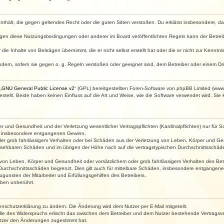
e enthält, die gegen geltendes Recht oder die guten Sitten verstoßen. Du erklärst insbesondere, 
egen diese Nutzungsbedingungen oder anderer im Board veröffentlichten Regeln kann der Betre
die Inhalte von Beiträgen übernimmt, die er nicht selbst erstellt hat oder die er nicht zur Kenn
ndern, sofern sie gegen o. g. Regeln verstoßen oder geeignet sind, dem Betreiber oder einem D
„
GNU General Public License v2
“ (GPL) bereitgestellten Foren-Software von phpBB Limited (ww
ellt. Beide haben keinen Einfluss auf die Art und Weise, wie die Software verwendet wird. Si
 und Gesundheit und der Verletzung wesentlicher Vertragspflichten (Kardinalpflichten) nur für Sc
wie insbesondere entgangenen Gewinn.
der grob fahrlässigem Verhalten oder bei Schäden aus der Verletzung von Leben, Körper und Ges
rhersehbaren Schäden und im übrigen der Höhe nach auf die vertragstypischen Durchschnittsschäde
von Leben, Körper und Gesundheit oder vorsätzlichem oder grob fahrlässigem Verhalten des Betr
Durchschnittsschäden begrenzt. Dies gilt auch für mittelbare Schäden, insbesondere entgangen
gunsten der Mitarbeiter und Erfüllungsgehilfen des Betreibers.
ben unberührt.
enschutzerklärung zu ändern. Die Änderung wird dem Nutzer per E-Mail mitgeteilt.
lle des Widerspruchs erlischt das zwischen dem Betreiber und dem Nutzer bestehende Vertragsverh
utzer den Änderungen zugestimmt hat.