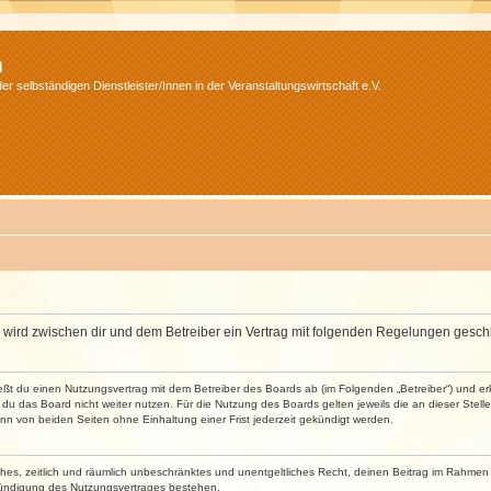
m
r selbständigen Dienstleister/Innen in der Veranstaltungswirtschaft e.V.
m“) wird zwischen dir und dem Betreiber ein Vertrag mit folgenden Regelungen gesch
ließt du einen Nutzungsvertrag mit dem Betreiber des Boards ab (im Folgenden „Betreiber“) und 
du das Board nicht weiter nutzen. Für die Nutzung des Boards gelten jeweils die an dieser Stell
n von beiden Seiten ohne Einhaltung einer Frist jederzeit gekündigt werden.
faches, zeitlich und räumlich unbeschränktes und unentgeltliches Recht, deinen Beitrag im Rahme
Kündigung des Nutzungsvertrages bestehen.