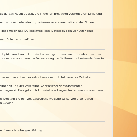
dass du das Recht besitzt, die in deinen Beiträgen verwendeten Links und
iber dich nach Abmahnung zeitweise oder dauerhaft von der Nutzung
tnis genommen hat. Du gestattest dem Betreiber, dein Benutzerkonto,
ritten Schaden zuzufügen.
w.phpbb.com) handelt; deutschsprachige Informationen werden durch die
e können insbesondere die Verwendung der Software für bestimmte Zwecke
häden, die auf ein vorsätzliches oder grob fahrlässiges Verhalten
undheit und der Verletzung wesentlicher Vertragspflichten
n begrenzt. Dies gilt auch für mittelbare Folgeschäden wie insbesondere
eibers auf die bei Vertragsschluss typischerweise vorhersehbaren
en Gewinn.
ältnis mit sofortiger Wirkung.