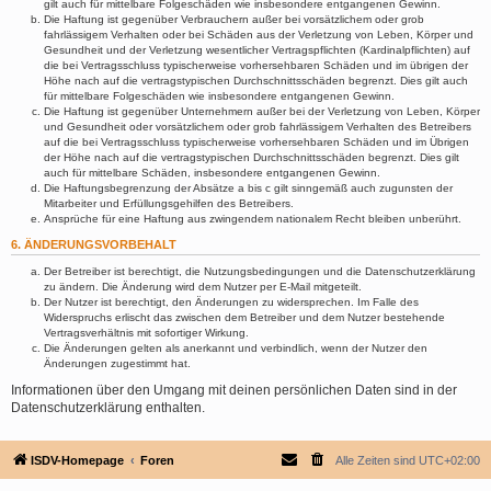
gilt auch für mittelbare Folgeschäden wie insbesondere entgangenen Gewinn.
Die Haftung ist gegenüber Verbrauchern außer bei vorsätzlichem oder grob
fahrlässigem Verhalten oder bei Schäden aus der Verletzung von Leben, Körper und
Gesundheit und der Verletzung wesentlicher Vertragspflichten (Kardinalpflichten) auf
die bei Vertragsschluss typischerweise vorhersehbaren Schäden und im übrigen der
Höhe nach auf die vertragstypischen Durchschnittsschäden begrenzt. Dies gilt auch
für mittelbare Folgeschäden wie insbesondere entgangenen Gewinn.
Die Haftung ist gegenüber Unternehmern außer bei der Verletzung von Leben, Körper
und Gesundheit oder vorsätzlichem oder grob fahrlässigem Verhalten des Betreibers
auf die bei Vertragsschluss typischerweise vorhersehbaren Schäden und im Übrigen
der Höhe nach auf die vertragstypischen Durchschnittsschäden begrenzt. Dies gilt
auch für mittelbare Schäden, insbesondere entgangenen Gewinn.
Die Haftungsbegrenzung der Absätze a bis c gilt sinngemäß auch zugunsten der
Mitarbeiter und Erfüllungsgehilfen des Betreibers.
Ansprüche für eine Haftung aus zwingendem nationalem Recht bleiben unberührt.
6. ÄNDERUNGSVORBEHALT
Der Betreiber ist berechtigt, die Nutzungsbedingungen und die Datenschutzerklärung
zu ändern. Die Änderung wird dem Nutzer per E-Mail mitgeteilt.
Der Nutzer ist berechtigt, den Änderungen zu widersprechen. Im Falle des
Widerspruchs erlischt das zwischen dem Betreiber und dem Nutzer bestehende
Vertragsverhältnis mit sofortiger Wirkung.
Die Änderungen gelten als anerkannt und verbindlich, wenn der Nutzer den
Änderungen zugestimmt hat.
Informationen über den Umgang mit deinen persönlichen Daten sind in der
Datenschutzerklärung enthalten.
ISDV-Homepage
Foren
Alle Zeiten sind
UTC+02:00