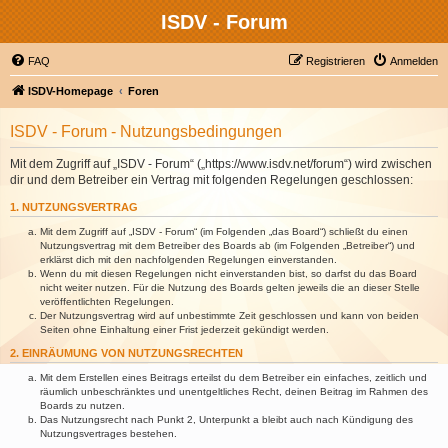
ISDV - Forum
FAQ
Registrieren
Anmelden
ISDV-Homepage
Foren
ISDV - Forum - Nutzungsbedingungen
Mit dem Zugriff auf „ISDV - Forum“ („https://www.isdv.net/forum“) wird zwischen
dir und dem Betreiber ein Vertrag mit folgenden Regelungen geschlossen:
1. NUTZUNGSVERTRAG
Mit dem Zugriff auf „ISDV - Forum“ (im Folgenden „das Board“) schließt du einen
Nutzungsvertrag mit dem Betreiber des Boards ab (im Folgenden „Betreiber“) und
erklärst dich mit den nachfolgenden Regelungen einverstanden.
Wenn du mit diesen Regelungen nicht einverstanden bist, so darfst du das Board
nicht weiter nutzen. Für die Nutzung des Boards gelten jeweils die an dieser Stelle
veröffentlichten Regelungen.
Der Nutzungsvertrag wird auf unbestimmte Zeit geschlossen und kann von beiden
Seiten ohne Einhaltung einer Frist jederzeit gekündigt werden.
2. EINRÄUMUNG VON NUTZUNGSRECHTEN
Mit dem Erstellen eines Beitrags erteilst du dem Betreiber ein einfaches, zeitlich und
räumlich unbeschränktes und unentgeltliches Recht, deinen Beitrag im Rahmen des
Boards zu nutzen.
Das Nutzungsrecht nach Punkt 2, Unterpunkt a bleibt auch nach Kündigung des
Nutzungsvertrages bestehen.