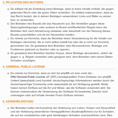
3. PFLICHTEN DES NUTZERS
Du erklärst mit der Erstellung eines Beitrags, dass er keine Inhalte enthält, die gegen
geltendes Recht oder die guten Sitten verstoßen. Du erklärst insbesondere, dass du
das Recht besitzt, die in deinen Beiträgen verwendeten Links und Bilder zu setzen
bzw. zu verwenden.
Der Betreiber des Boards übt das Hausrecht aus. Bei Verstößen gegen diese
Nutzungsbedingungen oder anderer im Board veröffentlichten Regeln kann der
Betreiber dich nach Abmahnung zeitweise oder dauerhaft von der Nutzung dieses
Boards ausschließen und dir ein Hausverbot erteilen.
Du nimmst zur Kenntnis, dass der Betreiber keine Verantwortung für die Inhalte von
Beiträgen übernimmt, die er nicht selbst erstellt hat oder die er nicht zur Kenntnis
genommen hat. Du gestattest dem Betreiber, dein Benutzerkonto, Beiträge und
Funktionen jederzeit zu löschen oder zu sperren.
Du gestattest dem Betreiber darüber hinaus, deine Beiträge abzuändern, sofern sie
gegen o. g. Regeln verstoßen oder geeignet sind, dem Betreiber oder einem Dritten
Schaden zuzufügen.
4. GENERAL PUBLIC LICENSE
Du nimmst zur Kenntnis, dass es sich bei phpBB um eine unter der „
GNU General Public License v2
“ (GPL) bereitgestellten Foren-Software von phpBB
Limited (www.phpbb.com) handelt; deutschsprachige Informationen werden durch die
deutschsprachige Community unter www.phpbb.de zur Verfügung gestellt. Beide
haben keinen Einfluss auf die Art und Weise, wie die Software verwendet wird. Sie
können insbesondere die Verwendung der Software für bestimmte Zwecke nicht
untersagen oder auf Inhalte fremder Foren Einfluss nehmen.
5. GEWÄHRLEISTUNG
Der Betreiber haftet mit Ausnahme der Verletzung von Leben, Körper und Gesundheit
und der Verletzung wesentlicher Vertragspflichten (Kardinalpflichten) nur für Schäden,
die auf ein vorsätzliches oder grob fahrlässiges Verhalten zurückzuführen sind. Dies