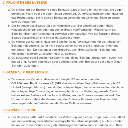
3. PFLICHTEN DES NUTZERS
Du erklärst mit der Erstellung eines Beitrags, dass er keine Inhalte enthält, die gegen
geltendes Recht oder die guten Sitten verstoßen. Du erklärst insbesondere, dass du
das Recht besitzt, die in deinen Beiträgen verwendeten Links und Bilder zu setzen
bzw. zu verwenden.
Der Betreiber des Boards übt das Hausrecht aus. Bei Verstößen gegen diese
Nutzungsbedingungen oder anderer im Board veröffentlichten Regeln kann der
Betreiber dich nach Abmahnung zeitweise oder dauerhaft von der Nutzung dieses
Boards ausschließen und dir ein Hausverbot erteilen.
Du nimmst zur Kenntnis, dass der Betreiber keine Verantwortung für die Inhalte von
Beiträgen übernimmt, die er nicht selbst erstellt hat oder die er nicht zur Kenntnis
genommen hat. Du gestattest dem Betreiber, dein Benutzerkonto, Beiträge und
Funktionen jederzeit zu löschen oder zu sperren.
Du gestattest dem Betreiber darüber hinaus, deine Beiträge abzuändern, sofern sie
gegen o. g. Regeln verstoßen oder geeignet sind, dem Betreiber oder einem Dritten
Schaden zuzufügen.
4. GENERAL PUBLIC LICENSE
Du nimmst zur Kenntnis, dass es sich bei phpBB um eine unter der „
GNU General Public License v2
“ (GPL) bereitgestellten Foren-Software von phpBB
Limited (www.phpbb.com) handelt; deutschsprachige Informationen werden durch die
deutschsprachige Community unter www.phpbb.de zur Verfügung gestellt. Beide
haben keinen Einfluss auf die Art und Weise, wie die Software verwendet wird. Sie
können insbesondere die Verwendung der Software für bestimmte Zwecke nicht
untersagen oder auf Inhalte fremder Foren Einfluss nehmen.
5. GEWÄHRLEISTUNG
Der Betreiber haftet mit Ausnahme der Verletzung von Leben, Körper und Gesundheit
und der Verletzung wesentlicher Vertragspflichten (Kardinalpflichten) nur für Schäden,
die auf ein vorsätzliches oder grob fahrlässiges Verhalten zurückzuführen sind. Dies