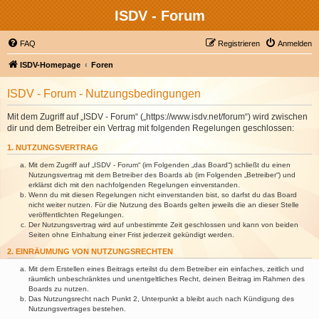
ISDV - Forum
FAQ
Registrieren
Anmelden
ISDV-Homepage
Foren
ISDV - Forum - Nutzungsbedingungen
Mit dem Zugriff auf „ISDV - Forum“ („https://www.isdv.net/forum“) wird zwischen
dir und dem Betreiber ein Vertrag mit folgenden Regelungen geschlossen:
1. NUTZUNGSVERTRAG
Mit dem Zugriff auf „ISDV - Forum“ (im Folgenden „das Board“) schließt du einen
Nutzungsvertrag mit dem Betreiber des Boards ab (im Folgenden „Betreiber“) und
erklärst dich mit den nachfolgenden Regelungen einverstanden.
Wenn du mit diesen Regelungen nicht einverstanden bist, so darfst du das Board
nicht weiter nutzen. Für die Nutzung des Boards gelten jeweils die an dieser Stelle
veröffentlichten Regelungen.
Der Nutzungsvertrag wird auf unbestimmte Zeit geschlossen und kann von beiden
Seiten ohne Einhaltung einer Frist jederzeit gekündigt werden.
2. EINRÄUMUNG VON NUTZUNGSRECHTEN
Mit dem Erstellen eines Beitrags erteilst du dem Betreiber ein einfaches, zeitlich und
räumlich unbeschränktes und unentgeltliches Recht, deinen Beitrag im Rahmen des
Boards zu nutzen.
Das Nutzungsrecht nach Punkt 2, Unterpunkt a bleibt auch nach Kündigung des
Nutzungsvertrages bestehen.