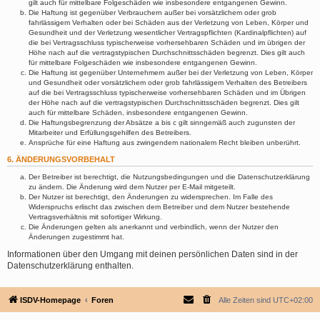
gilt auch für mittelbare Folgeschäden wie insbesondere entgangenen Gewinn.
Die Haftung ist gegenüber Verbrauchern außer bei vorsätzlichem oder grob
fahrlässigem Verhalten oder bei Schäden aus der Verletzung von Leben, Körper und
Gesundheit und der Verletzung wesentlicher Vertragspflichten (Kardinalpflichten) auf
die bei Vertragsschluss typischerweise vorhersehbaren Schäden und im übrigen der
Höhe nach auf die vertragstypischen Durchschnittsschäden begrenzt. Dies gilt auch
für mittelbare Folgeschäden wie insbesondere entgangenen Gewinn.
Die Haftung ist gegenüber Unternehmern außer bei der Verletzung von Leben, Körper
und Gesundheit oder vorsätzlichem oder grob fahrlässigem Verhalten des Betreibers
auf die bei Vertragsschluss typischerweise vorhersehbaren Schäden und im Übrigen
der Höhe nach auf die vertragstypischen Durchschnittsschäden begrenzt. Dies gilt
auch für mittelbare Schäden, insbesondere entgangenen Gewinn.
Die Haftungsbegrenzung der Absätze a bis c gilt sinngemäß auch zugunsten der
Mitarbeiter und Erfüllungsgehilfen des Betreibers.
Ansprüche für eine Haftung aus zwingendem nationalem Recht bleiben unberührt.
6. ÄNDERUNGSVORBEHALT
Der Betreiber ist berechtigt, die Nutzungsbedingungen und die Datenschutzerklärung
zu ändern. Die Änderung wird dem Nutzer per E-Mail mitgeteilt.
Der Nutzer ist berechtigt, den Änderungen zu widersprechen. Im Falle des
Widerspruchs erlischt das zwischen dem Betreiber und dem Nutzer bestehende
Vertragsverhältnis mit sofortiger Wirkung.
Die Änderungen gelten als anerkannt und verbindlich, wenn der Nutzer den
Änderungen zugestimmt hat.
Informationen über den Umgang mit deinen persönlichen Daten sind in der
Datenschutzerklärung enthalten.
ISDV-Homepage
Foren
Alle Zeiten sind
UTC+02:00