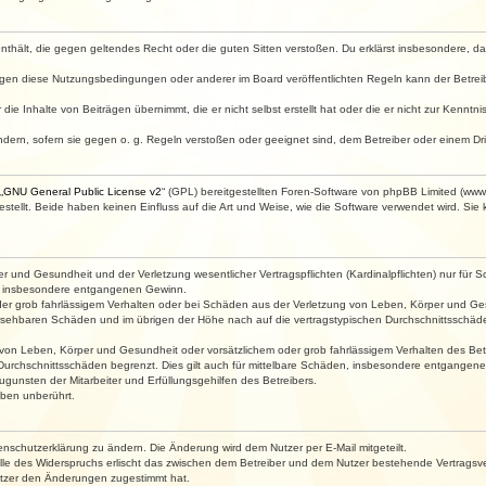
e enthält, die gegen geltendes Recht oder die guten Sitten verstoßen. Du erklärst insbesondere, 
egen diese Nutzungsbedingungen oder anderer im Board veröffentlichten Regeln kann der Betre
die Inhalte von Beiträgen übernimmt, die er nicht selbst erstellt hat oder die er nicht zur Kenn
ndern, sofern sie gegen o. g. Regeln verstoßen oder geeignet sind, dem Betreiber oder einem D
„
GNU General Public License v2
“ (GPL) bereitgestellten Foren-Software von phpBB Limited (ww
ellt. Beide haben keinen Einfluss auf die Art und Weise, wie die Software verwendet wird. Si
 und Gesundheit und der Verletzung wesentlicher Vertragspflichten (Kardinalpflichten) nur für Sc
wie insbesondere entgangenen Gewinn.
der grob fahrlässigem Verhalten oder bei Schäden aus der Verletzung von Leben, Körper und Ges
rhersehbaren Schäden und im übrigen der Höhe nach auf die vertragstypischen Durchschnittsschäde
von Leben, Körper und Gesundheit oder vorsätzlichem oder grob fahrlässigem Verhalten des Betr
Durchschnittsschäden begrenzt. Dies gilt auch für mittelbare Schäden, insbesondere entgangen
gunsten der Mitarbeiter und Erfüllungsgehilfen des Betreibers.
ben unberührt.
enschutzerklärung zu ändern. Die Änderung wird dem Nutzer per E-Mail mitgeteilt.
lle des Widerspruchs erlischt das zwischen dem Betreiber und dem Nutzer bestehende Vertragsverh
utzer den Änderungen zugestimmt hat.