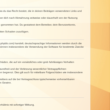
dass du das Recht besitzt, die in deinen Beiträgen verwendeten Links und
iber dich nach Abmahnung zeitweise oder dauerhaft von der Nutzung
tnis genommen hat. Du gestattest dem Betreiber, dein Benutzerkonto,
ritten Schaden zuzufügen.
w.phpbb.com) handelt; deutschsprachige Informationen werden durch die
e können insbesondere die Verwendung der Software für bestimmte Zwecke
häden, die auf ein vorsätzliches oder grob fahrlässiges Verhalten
undheit und der Verletzung wesentlicher Vertragspflichten
n begrenzt. Dies gilt auch für mittelbare Folgeschäden wie insbesondere
eibers auf die bei Vertragsschluss typischerweise vorhersehbaren
en Gewinn.
ältnis mit sofortiger Wirkung.