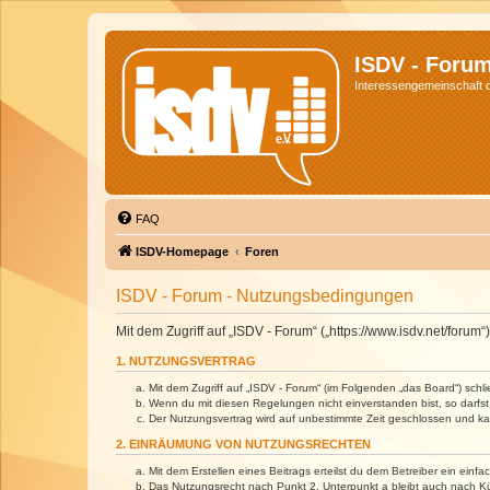
ISDV - Foru
Interessengemeinschaft de
FAQ
ISDV-Homepage
Foren
ISDV - Forum - Nutzungsbedingungen
Mit dem Zugriff auf „ISDV - Forum“ („https://www.isdv.net/foru
1. NUTZUNGSVERTRAG
Mit dem Zugriff auf „ISDV - Forum“ (im Folgenden „das Board“) sch
Wenn du mit diesen Regelungen nicht einverstanden bist, so darfst 
Der Nutzungsvertrag wird auf unbestimmte Zeit geschlossen und kan
2. EINRÄUMUNG VON NUTZUNGSRECHTEN
Mit dem Erstellen eines Beitrags erteilst du dem Betreiber ein ein
Das Nutzungsrecht nach Punkt 2, Unterpunkt a bleibt auch nach 