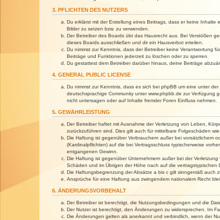
3. PFLICHTEN DES NUTZERS
Du erklärst mit der Erstellung eines Beitrags, dass er keine Inhalt
Bilder zu setzen bzw. zu verwenden.
Der Betreiber des Boards übt das Hausrecht aus. Bei Verstößen g
dieses Boards ausschließen und dir ein Hausverbot erteilen.
Du nimmst zur Kenntnis, dass der Betreiber keine Verantwortung für 
Beiträge und Funktionen jederzeit zu löschen oder zu sperren.
Du gestattest dem Betreiber darüber hinaus, deine Beiträge abzuä
4. GENERAL PUBLIC LICENSE
Du nimmst zur Kenntnis, dass es sich bei phpBB um eine unter der 
deutschsprachige Community unter www.phpbb.de zur Verfügung gest
nicht untersagen oder auf Inhalte fremder Foren Einfluss nehmen.
5. GEWÄHRLEISTUNG
Der Betreiber haftet mit Ausnahme der Verletzung von Leben, Körper
zurückzuführen sind. Dies gilt auch für mittelbare Folgeschäden 
Die Haftung ist gegenüber Verbrauchern außer bei vorsätzlichem o
(Kardinalpflichten) auf die bei Vertragsschluss typischerweise vo
entgangenen Gewinn.
Die Haftung ist gegenüber Unternehmern außer bei der Verletzung 
Schäden und im Übrigen der Höhe nach auf die vertragstypischen 
Die Haftungsbegrenzung der Absätze a bis c gilt sinngemäß auch zu
Ansprüche für eine Haftung aus zwingendem nationalem Recht blei
6. ÄNDERUNGSVORBEHALT
Der Betreiber ist berechtigt, die Nutzungsbedingungen und die Dat
Der Nutzer ist berechtigt, den Änderungen zu widersprechen. Im Fa
Die Änderungen gelten als anerkannt und verbindlich, wenn der N