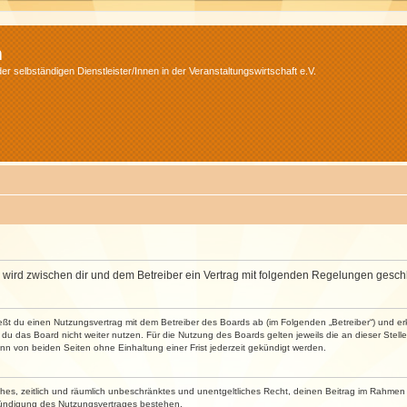
m
r selbständigen Dienstleister/Innen in der Veranstaltungswirtschaft e.V.
m“) wird zwischen dir und dem Betreiber ein Vertrag mit folgenden Regelungen gesch
ließt du einen Nutzungsvertrag mit dem Betreiber des Boards ab (im Folgenden „Betreiber“) und 
du das Board nicht weiter nutzen. Für die Nutzung des Boards gelten jeweils die an dieser Stell
n von beiden Seiten ohne Einhaltung einer Frist jederzeit gekündigt werden.
faches, zeitlich und räumlich unbeschränktes und unentgeltliches Recht, deinen Beitrag im Rahme
Kündigung des Nutzungsvertrages bestehen.