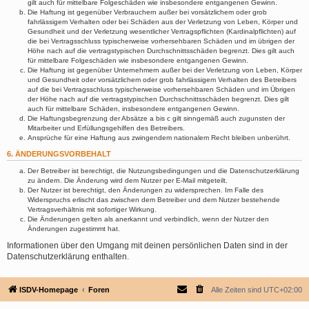
gilt auch für mittelbare Folgeschäden wie insbesondere entgangenen Gewinn.
Die Haftung ist gegenüber Verbrauchern außer bei vorsätzlichem oder grob
fahrlässigem Verhalten oder bei Schäden aus der Verletzung von Leben, Körper und
Gesundheit und der Verletzung wesentlicher Vertragspflichten (Kardinalpflichten) auf
die bei Vertragsschluss typischerweise vorhersehbaren Schäden und im übrigen der
Höhe nach auf die vertragstypischen Durchschnittsschäden begrenzt. Dies gilt auch
für mittelbare Folgeschäden wie insbesondere entgangenen Gewinn.
Die Haftung ist gegenüber Unternehmern außer bei der Verletzung von Leben, Körper
und Gesundheit oder vorsätzlichem oder grob fahrlässigem Verhalten des Betreibers
auf die bei Vertragsschluss typischerweise vorhersehbaren Schäden und im Übrigen
der Höhe nach auf die vertragstypischen Durchschnittsschäden begrenzt. Dies gilt
auch für mittelbare Schäden, insbesondere entgangenen Gewinn.
Die Haftungsbegrenzung der Absätze a bis c gilt sinngemäß auch zugunsten der
Mitarbeiter und Erfüllungsgehilfen des Betreibers.
Ansprüche für eine Haftung aus zwingendem nationalem Recht bleiben unberührt.
6. ÄNDERUNGSVORBEHALT
Der Betreiber ist berechtigt, die Nutzungsbedingungen und die Datenschutzerklärung
zu ändern. Die Änderung wird dem Nutzer per E-Mail mitgeteilt.
Der Nutzer ist berechtigt, den Änderungen zu widersprechen. Im Falle des
Widerspruchs erlischt das zwischen dem Betreiber und dem Nutzer bestehende
Vertragsverhältnis mit sofortiger Wirkung.
Die Änderungen gelten als anerkannt und verbindlich, wenn der Nutzer den
Änderungen zugestimmt hat.
Informationen über den Umgang mit deinen persönlichen Daten sind in der
Datenschutzerklärung enthalten.
ISDV-Homepage
Foren
Alle Zeiten sind
UTC+02:00