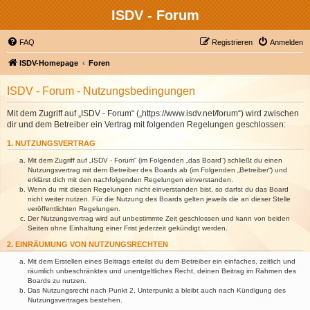
ISDV - Forum
FAQ
Registrieren
Anmelden
ISDV-Homepage
Foren
ISDV - Forum - Nutzungsbedingungen
Mit dem Zugriff auf „ISDV - Forum“ („https://www.isdv.net/forum“) wird zwischen
dir und dem Betreiber ein Vertrag mit folgenden Regelungen geschlossen:
1. NUTZUNGSVERTRAG
Mit dem Zugriff auf „ISDV - Forum“ (im Folgenden „das Board“) schließt du einen
Nutzungsvertrag mit dem Betreiber des Boards ab (im Folgenden „Betreiber“) und
erklärst dich mit den nachfolgenden Regelungen einverstanden.
Wenn du mit diesen Regelungen nicht einverstanden bist, so darfst du das Board
nicht weiter nutzen. Für die Nutzung des Boards gelten jeweils die an dieser Stelle
veröffentlichten Regelungen.
Der Nutzungsvertrag wird auf unbestimmte Zeit geschlossen und kann von beiden
Seiten ohne Einhaltung einer Frist jederzeit gekündigt werden.
2. EINRÄUMUNG VON NUTZUNGSRECHTEN
Mit dem Erstellen eines Beitrags erteilst du dem Betreiber ein einfaches, zeitlich und
räumlich unbeschränktes und unentgeltliches Recht, deinen Beitrag im Rahmen des
Boards zu nutzen.
Das Nutzungsrecht nach Punkt 2, Unterpunkt a bleibt auch nach Kündigung des
Nutzungsvertrages bestehen.