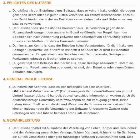
3. PFLICHTEN DES NUTZERS
Du erklärst mit der Erstellung eines Beitrags, dass er keine Inhalte enthält, die gegen
geltendes Recht oder die guten Sitten verstoßen. Du erklärst insbesondere, dass du
das Recht besitzt, die in deinen Beiträgen verwendeten Links und Bilder zu setzen
bzw. zu verwenden.
Der Betreiber des Boards übt das Hausrecht aus. Bei Verstößen gegen diese
Nutzungsbedingungen oder anderer im Board veröffentlichten Regeln kann der
Betreiber dich nach Abmahnung zeitweise oder dauerhaft von der Nutzung dieses
Boards ausschließen und dir ein Hausverbot erteilen.
Du nimmst zur Kenntnis, dass der Betreiber keine Verantwortung für die Inhalte von
Beiträgen übernimmt, die er nicht selbst erstellt hat oder die er nicht zur Kenntnis
genommen hat. Du gestattest dem Betreiber, dein Benutzerkonto, Beiträge und
Funktionen jederzeit zu löschen oder zu sperren.
Du gestattest dem Betreiber darüber hinaus, deine Beiträge abzuändern, sofern sie
gegen o. g. Regeln verstoßen oder geeignet sind, dem Betreiber oder einem Dritten
Schaden zuzufügen.
4. GENERAL PUBLIC LICENSE
Du nimmst zur Kenntnis, dass es sich bei phpBB um eine unter der „
GNU General Public License v2
“ (GPL) bereitgestellten Foren-Software von phpBB
Limited (www.phpbb.com) handelt; deutschsprachige Informationen werden durch die
deutschsprachige Community unter www.phpbb.de zur Verfügung gestellt. Beide
haben keinen Einfluss auf die Art und Weise, wie die Software verwendet wird. Sie
können insbesondere die Verwendung der Software für bestimmte Zwecke nicht
untersagen oder auf Inhalte fremder Foren Einfluss nehmen.
5. GEWÄHRLEISTUNG
Der Betreiber haftet mit Ausnahme der Verletzung von Leben, Körper und Gesundheit
und der Verletzung wesentlicher Vertragspflichten (Kardinalpflichten) nur für Schäden,
die auf ein vorsätzliches oder grob fahrlässiges Verhalten zurückzuführen sind. Dies