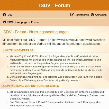
ISDV - Forum
FAQ
Registrieren
Anmelden
ISDV-Homepage
Foren
ISDV - Forum - Nutzungsbedingungen
Mit dem Zugriff auf „ISDV - Forum“ („https://www.isdv.net/forum“) wird zwischen
dir und dem Betreiber ein Vertrag mit folgenden Regelungen geschlossen:
1. NUTZUNGSVERTRAG
Mit dem Zugriff auf „ISDV - Forum“ (im Folgenden „das Board“) schließt du einen
Nutzungsvertrag mit dem Betreiber des Boards ab (im Folgenden „Betreiber“) und
erklärst dich mit den nachfolgenden Regelungen einverstanden.
Wenn du mit diesen Regelungen nicht einverstanden bist, so darfst du das Board
nicht weiter nutzen. Für die Nutzung des Boards gelten jeweils die an dieser Stelle
veröffentlichten Regelungen.
Der Nutzungsvertrag wird auf unbestimmte Zeit geschlossen und kann von beiden
Seiten ohne Einhaltung einer Frist jederzeit gekündigt werden.
2. EINRÄUMUNG VON NUTZUNGSRECHTEN
Mit dem Erstellen eines Beitrags erteilst du dem Betreiber ein einfaches, zeitlich und
räumlich unbeschränktes und unentgeltliches Recht, deinen Beitrag im Rahmen des
Boards zu nutzen.
Das Nutzungsrecht nach Punkt 2, Unterpunkt a bleibt auch nach Kündigung des
Nutzungsvertrages bestehen.