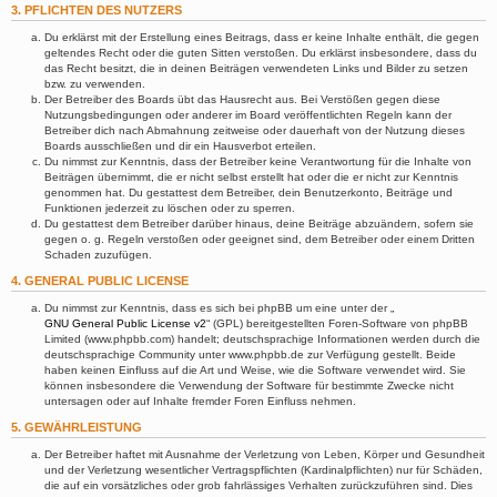
3. PFLICHTEN DES NUTZERS
Du erklärst mit der Erstellung eines Beitrags, dass er keine Inhalte enthält, die gegen
geltendes Recht oder die guten Sitten verstoßen. Du erklärst insbesondere, dass du
das Recht besitzt, die in deinen Beiträgen verwendeten Links und Bilder zu setzen
bzw. zu verwenden.
Der Betreiber des Boards übt das Hausrecht aus. Bei Verstößen gegen diese
Nutzungsbedingungen oder anderer im Board veröffentlichten Regeln kann der
Betreiber dich nach Abmahnung zeitweise oder dauerhaft von der Nutzung dieses
Boards ausschließen und dir ein Hausverbot erteilen.
Du nimmst zur Kenntnis, dass der Betreiber keine Verantwortung für die Inhalte von
Beiträgen übernimmt, die er nicht selbst erstellt hat oder die er nicht zur Kenntnis
genommen hat. Du gestattest dem Betreiber, dein Benutzerkonto, Beiträge und
Funktionen jederzeit zu löschen oder zu sperren.
Du gestattest dem Betreiber darüber hinaus, deine Beiträge abzuändern, sofern sie
gegen o. g. Regeln verstoßen oder geeignet sind, dem Betreiber oder einem Dritten
Schaden zuzufügen.
4. GENERAL PUBLIC LICENSE
Du nimmst zur Kenntnis, dass es sich bei phpBB um eine unter der „
GNU General Public License v2
“ (GPL) bereitgestellten Foren-Software von phpBB
Limited (www.phpbb.com) handelt; deutschsprachige Informationen werden durch die
deutschsprachige Community unter www.phpbb.de zur Verfügung gestellt. Beide
haben keinen Einfluss auf die Art und Weise, wie die Software verwendet wird. Sie
können insbesondere die Verwendung der Software für bestimmte Zwecke nicht
untersagen oder auf Inhalte fremder Foren Einfluss nehmen.
5. GEWÄHRLEISTUNG
Der Betreiber haftet mit Ausnahme der Verletzung von Leben, Körper und Gesundheit
und der Verletzung wesentlicher Vertragspflichten (Kardinalpflichten) nur für Schäden,
die auf ein vorsätzliches oder grob fahrlässiges Verhalten zurückzuführen sind. Dies