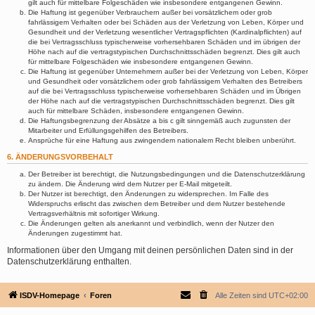
gilt auch für mittelbare Folgeschäden wie insbesondere entgangenen Gewinn.
Die Haftung ist gegenüber Verbrauchern außer bei vorsätzlichem oder grob
fahrlässigem Verhalten oder bei Schäden aus der Verletzung von Leben, Körper und
Gesundheit und der Verletzung wesentlicher Vertragspflichten (Kardinalpflichten) auf
die bei Vertragsschluss typischerweise vorhersehbaren Schäden und im übrigen der
Höhe nach auf die vertragstypischen Durchschnittsschäden begrenzt. Dies gilt auch
für mittelbare Folgeschäden wie insbesondere entgangenen Gewinn.
Die Haftung ist gegenüber Unternehmern außer bei der Verletzung von Leben, Körper
und Gesundheit oder vorsätzlichem oder grob fahrlässigem Verhalten des Betreibers
auf die bei Vertragsschluss typischerweise vorhersehbaren Schäden und im Übrigen
der Höhe nach auf die vertragstypischen Durchschnittsschäden begrenzt. Dies gilt
auch für mittelbare Schäden, insbesondere entgangenen Gewinn.
Die Haftungsbegrenzung der Absätze a bis c gilt sinngemäß auch zugunsten der
Mitarbeiter und Erfüllungsgehilfen des Betreibers.
Ansprüche für eine Haftung aus zwingendem nationalem Recht bleiben unberührt.
6. ÄNDERUNGSVORBEHALT
Der Betreiber ist berechtigt, die Nutzungsbedingungen und die Datenschutzerklärung
zu ändern. Die Änderung wird dem Nutzer per E-Mail mitgeteilt.
Der Nutzer ist berechtigt, den Änderungen zu widersprechen. Im Falle des
Widerspruchs erlischt das zwischen dem Betreiber und dem Nutzer bestehende
Vertragsverhältnis mit sofortiger Wirkung.
Die Änderungen gelten als anerkannt und verbindlich, wenn der Nutzer den
Änderungen zugestimmt hat.
Informationen über den Umgang mit deinen persönlichen Daten sind in der
Datenschutzerklärung enthalten.
ISDV-Homepage
Foren
Alle Zeiten sind
UTC+02:00