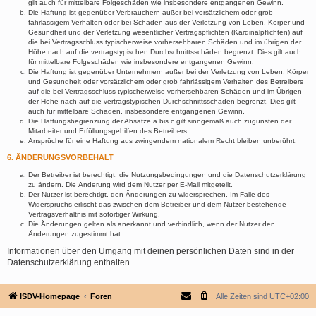
gilt auch für mittelbare Folgeschäden wie insbesondere entgangenen Gewinn.
Die Haftung ist gegenüber Verbrauchern außer bei vorsätzlichem oder grob
fahrlässigem Verhalten oder bei Schäden aus der Verletzung von Leben, Körper und
Gesundheit und der Verletzung wesentlicher Vertragspflichten (Kardinalpflichten) auf
die bei Vertragsschluss typischerweise vorhersehbaren Schäden und im übrigen der
Höhe nach auf die vertragstypischen Durchschnittsschäden begrenzt. Dies gilt auch
für mittelbare Folgeschäden wie insbesondere entgangenen Gewinn.
Die Haftung ist gegenüber Unternehmern außer bei der Verletzung von Leben, Körper
und Gesundheit oder vorsätzlichem oder grob fahrlässigem Verhalten des Betreibers
auf die bei Vertragsschluss typischerweise vorhersehbaren Schäden und im Übrigen
der Höhe nach auf die vertragstypischen Durchschnittsschäden begrenzt. Dies gilt
auch für mittelbare Schäden, insbesondere entgangenen Gewinn.
Die Haftungsbegrenzung der Absätze a bis c gilt sinngemäß auch zugunsten der
Mitarbeiter und Erfüllungsgehilfen des Betreibers.
Ansprüche für eine Haftung aus zwingendem nationalem Recht bleiben unberührt.
6. ÄNDERUNGSVORBEHALT
Der Betreiber ist berechtigt, die Nutzungsbedingungen und die Datenschutzerklärung
zu ändern. Die Änderung wird dem Nutzer per E-Mail mitgeteilt.
Der Nutzer ist berechtigt, den Änderungen zu widersprechen. Im Falle des
Widerspruchs erlischt das zwischen dem Betreiber und dem Nutzer bestehende
Vertragsverhältnis mit sofortiger Wirkung.
Die Änderungen gelten als anerkannt und verbindlich, wenn der Nutzer den
Änderungen zugestimmt hat.
Informationen über den Umgang mit deinen persönlichen Daten sind in der
Datenschutzerklärung enthalten.
ISDV-Homepage
Foren
Alle Zeiten sind
UTC+02:00