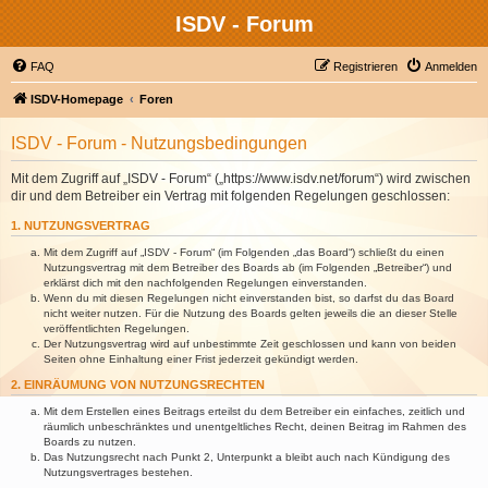
ISDV - Forum
FAQ
Registrieren
Anmelden
ISDV-Homepage
Foren
ISDV - Forum - Nutzungsbedingungen
Mit dem Zugriff auf „ISDV - Forum“ („https://www.isdv.net/forum“) wird zwischen
dir und dem Betreiber ein Vertrag mit folgenden Regelungen geschlossen:
1. NUTZUNGSVERTRAG
Mit dem Zugriff auf „ISDV - Forum“ (im Folgenden „das Board“) schließt du einen
Nutzungsvertrag mit dem Betreiber des Boards ab (im Folgenden „Betreiber“) und
erklärst dich mit den nachfolgenden Regelungen einverstanden.
Wenn du mit diesen Regelungen nicht einverstanden bist, so darfst du das Board
nicht weiter nutzen. Für die Nutzung des Boards gelten jeweils die an dieser Stelle
veröffentlichten Regelungen.
Der Nutzungsvertrag wird auf unbestimmte Zeit geschlossen und kann von beiden
Seiten ohne Einhaltung einer Frist jederzeit gekündigt werden.
2. EINRÄUMUNG VON NUTZUNGSRECHTEN
Mit dem Erstellen eines Beitrags erteilst du dem Betreiber ein einfaches, zeitlich und
räumlich unbeschränktes und unentgeltliches Recht, deinen Beitrag im Rahmen des
Boards zu nutzen.
Das Nutzungsrecht nach Punkt 2, Unterpunkt a bleibt auch nach Kündigung des
Nutzungsvertrages bestehen.