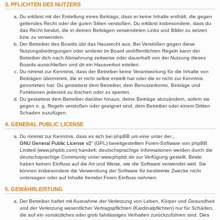
3. PFLICHTEN DES NUTZERS
Du erklärst mit der Erstellung eines Beitrags, dass er keine Inhalte enthält, die gegen
geltendes Recht oder die guten Sitten verstoßen. Du erklärst insbesondere, dass du
das Recht besitzt, die in deinen Beiträgen verwendeten Links und Bilder zu setzen
bzw. zu verwenden.
Der Betreiber des Boards übt das Hausrecht aus. Bei Verstößen gegen diese
Nutzungsbedingungen oder anderer im Board veröffentlichten Regeln kann der
Betreiber dich nach Abmahnung zeitweise oder dauerhaft von der Nutzung dieses
Boards ausschließen und dir ein Hausverbot erteilen.
Du nimmst zur Kenntnis, dass der Betreiber keine Verantwortung für die Inhalte von
Beiträgen übernimmt, die er nicht selbst erstellt hat oder die er nicht zur Kenntnis
genommen hat. Du gestattest dem Betreiber, dein Benutzerkonto, Beiträge und
Funktionen jederzeit zu löschen oder zu sperren.
Du gestattest dem Betreiber darüber hinaus, deine Beiträge abzuändern, sofern sie
gegen o. g. Regeln verstoßen oder geeignet sind, dem Betreiber oder einem Dritten
Schaden zuzufügen.
4. GENERAL PUBLIC LICENSE
Du nimmst zur Kenntnis, dass es sich bei phpBB um eine unter der „
GNU General Public License v2
“ (GPL) bereitgestellten Foren-Software von phpBB
Limited (www.phpbb.com) handelt; deutschsprachige Informationen werden durch die
deutschsprachige Community unter www.phpbb.de zur Verfügung gestellt. Beide
haben keinen Einfluss auf die Art und Weise, wie die Software verwendet wird. Sie
können insbesondere die Verwendung der Software für bestimmte Zwecke nicht
untersagen oder auf Inhalte fremder Foren Einfluss nehmen.
5. GEWÄHRLEISTUNG
Der Betreiber haftet mit Ausnahme der Verletzung von Leben, Körper und Gesundheit
und der Verletzung wesentlicher Vertragspflichten (Kardinalpflichten) nur für Schäden,
die auf ein vorsätzliches oder grob fahrlässiges Verhalten zurückzuführen sind. Dies