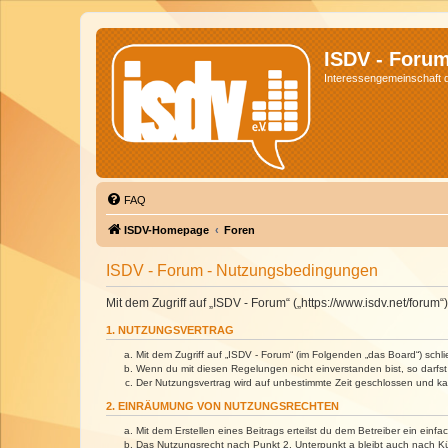
ISDV - Foru
Interessengemeinschaft de
FAQ
ISDV-Homepage
Foren
ISDV - Forum - Nutzungsbedingungen
Mit dem Zugriff auf „ISDV - Forum“ („https://www.isdv.net/foru
1. NUTZUNGSVERTRAG
Mit dem Zugriff auf „ISDV - Forum“ (im Folgenden „das Board“) sch
Wenn du mit diesen Regelungen nicht einverstanden bist, so darfst 
Der Nutzungsvertrag wird auf unbestimmte Zeit geschlossen und kan
2. EINRÄUMUNG VON NUTZUNGSRECHTEN
Mit dem Erstellen eines Beitrags erteilst du dem Betreiber ein ein
Das Nutzungsrecht nach Punkt 2, Unterpunkt a bleibt auch nach 