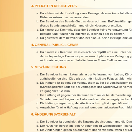
3. PFLICHTEN DES NUTZERS
Du erklärst mit der Erstellung eines Beitrags, dass er keine Inhalt
Bilder zu setzen bzw. zu verwenden.
Der Betreiber des Boards übt das Hausrecht aus. Bei Verstößen g
dieses Boards ausschließen und dir ein Hausverbot erteilen.
Du nimmst zur Kenntnis, dass der Betreiber keine Verantwortung für 
Beiträge und Funktionen jederzeit zu löschen oder zu sperren.
Du gestattest dem Betreiber darüber hinaus, deine Beiträge abzuä
4. GENERAL PUBLIC LICENSE
Du nimmst zur Kenntnis, dass es sich bei phpBB um eine unter der 
deutschsprachige Community unter www.phpbb.de zur Verfügung gest
nicht untersagen oder auf Inhalte fremder Foren Einfluss nehmen.
5. GEWÄHRLEISTUNG
Der Betreiber haftet mit Ausnahme der Verletzung von Leben, Körper
zurückzuführen sind. Dies gilt auch für mittelbare Folgeschäden 
Die Haftung ist gegenüber Verbrauchern außer bei vorsätzlichem o
(Kardinalpflichten) auf die bei Vertragsschluss typischerweise vo
entgangenen Gewinn.
Die Haftung ist gegenüber Unternehmern außer bei der Verletzung 
Schäden und im Übrigen der Höhe nach auf die vertragstypischen 
Die Haftungsbegrenzung der Absätze a bis c gilt sinngemäß auch zu
Ansprüche für eine Haftung aus zwingendem nationalem Recht blei
6. ÄNDERUNGSVORBEHALT
Der Betreiber ist berechtigt, die Nutzungsbedingungen und die Dat
Der Nutzer ist berechtigt, den Änderungen zu widersprechen. Im Fa
Die Änderungen gelten als anerkannt und verbindlich, wenn der N