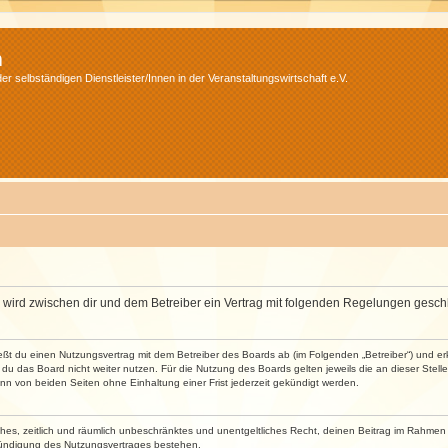
m
r selbständigen Dienstleister/Innen in der Veranstaltungswirtschaft e.V.
m“) wird zwischen dir und dem Betreiber ein Vertrag mit folgenden Regelungen gesch
ließt du einen Nutzungsvertrag mit dem Betreiber des Boards ab (im Folgenden „Betreiber“) und 
du das Board nicht weiter nutzen. Für die Nutzung des Boards gelten jeweils die an dieser Stell
n von beiden Seiten ohne Einhaltung einer Frist jederzeit gekündigt werden.
faches, zeitlich und räumlich unbeschränktes und unentgeltliches Recht, deinen Beitrag im Rahme
Kündigung des Nutzungsvertrages bestehen.