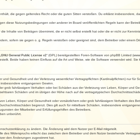
e enthält, die gegen geltendes Recht oder die guten Sitten verstoßen. Du erklärst insbesondere, 
egen diese Nutzungsbedingungen oder anderer im Board veröffentlichten Regeln kann der Betre
die Inhalte von Beiträgen übernimmt, die er nicht selbst erstellt hat oder die er nicht zur Kenn
ndern, sofern sie gegen o. g. Regeln verstoßen oder geeignet sind, dem Betreiber oder einem D
„
GNU General Public License v2
“ (GPL) bereitgestellten Foren-Software von phpBB Limited (ww
ellt. Beide haben keinen Einfluss auf die Art und Weise, wie die Software verwendet wird. Si
 und Gesundheit und der Verletzung wesentlicher Vertragspflichten (Kardinalpflichten) nur für Sc
wie insbesondere entgangenen Gewinn.
der grob fahrlässigem Verhalten oder bei Schäden aus der Verletzung von Leben, Körper und Ges
rhersehbaren Schäden und im übrigen der Höhe nach auf die vertragstypischen Durchschnittsschäde
von Leben, Körper und Gesundheit oder vorsätzlichem oder grob fahrlässigem Verhalten des Betr
Durchschnittsschäden begrenzt. Dies gilt auch für mittelbare Schäden, insbesondere entgangen
gunsten der Mitarbeiter und Erfüllungsgehilfen des Betreibers.
ben unberührt.
enschutzerklärung zu ändern. Die Änderung wird dem Nutzer per E-Mail mitgeteilt.
lle des Widerspruchs erlischt das zwischen dem Betreiber und dem Nutzer bestehende Vertragsverh
utzer den Änderungen zugestimmt hat.