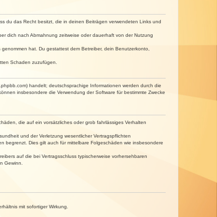
dass du das Recht besitzt, die in deinen Beiträgen verwendeten Links und
iber dich nach Abmahnung zeitweise oder dauerhaft von der Nutzung
tnis genommen hat. Du gestattest dem Betreiber, dein Benutzerkonto,
ritten Schaden zuzufügen.
w.phpbb.com) handelt; deutschsprachige Informationen werden durch die
e können insbesondere die Verwendung der Software für bestimmte Zwecke
häden, die auf ein vorsätzliches oder grob fahrlässiges Verhalten
undheit und der Verletzung wesentlicher Vertragspflichten
n begrenzt. Dies gilt auch für mittelbare Folgeschäden wie insbesondere
eibers auf die bei Vertragsschluss typischerweise vorhersehbaren
en Gewinn.
ältnis mit sofortiger Wirkung.