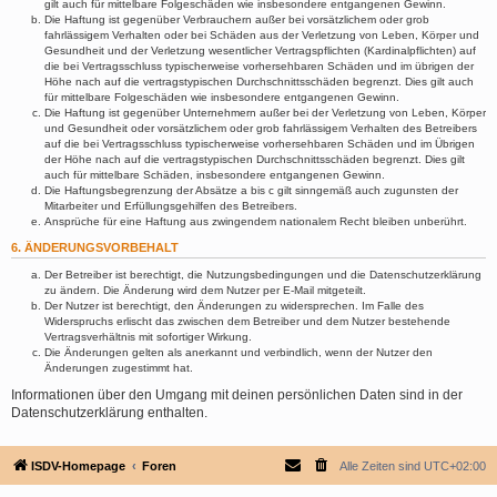
gilt auch für mittelbare Folgeschäden wie insbesondere entgangenen Gewinn.
Die Haftung ist gegenüber Verbrauchern außer bei vorsätzlichem oder grob
fahrlässigem Verhalten oder bei Schäden aus der Verletzung von Leben, Körper und
Gesundheit und der Verletzung wesentlicher Vertragspflichten (Kardinalpflichten) auf
die bei Vertragsschluss typischerweise vorhersehbaren Schäden und im übrigen der
Höhe nach auf die vertragstypischen Durchschnittsschäden begrenzt. Dies gilt auch
für mittelbare Folgeschäden wie insbesondere entgangenen Gewinn.
Die Haftung ist gegenüber Unternehmern außer bei der Verletzung von Leben, Körper
und Gesundheit oder vorsätzlichem oder grob fahrlässigem Verhalten des Betreibers
auf die bei Vertragsschluss typischerweise vorhersehbaren Schäden und im Übrigen
der Höhe nach auf die vertragstypischen Durchschnittsschäden begrenzt. Dies gilt
auch für mittelbare Schäden, insbesondere entgangenen Gewinn.
Die Haftungsbegrenzung der Absätze a bis c gilt sinngemäß auch zugunsten der
Mitarbeiter und Erfüllungsgehilfen des Betreibers.
Ansprüche für eine Haftung aus zwingendem nationalem Recht bleiben unberührt.
6. ÄNDERUNGSVORBEHALT
Der Betreiber ist berechtigt, die Nutzungsbedingungen und die Datenschutzerklärung
zu ändern. Die Änderung wird dem Nutzer per E-Mail mitgeteilt.
Der Nutzer ist berechtigt, den Änderungen zu widersprechen. Im Falle des
Widerspruchs erlischt das zwischen dem Betreiber und dem Nutzer bestehende
Vertragsverhältnis mit sofortiger Wirkung.
Die Änderungen gelten als anerkannt und verbindlich, wenn der Nutzer den
Änderungen zugestimmt hat.
Informationen über den Umgang mit deinen persönlichen Daten sind in der
Datenschutzerklärung enthalten.
ISDV-Homepage
Foren
Alle Zeiten sind
UTC+02:00