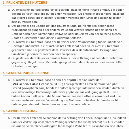
3. PFLICHTEN DES NUTZERS
Du erklärst mit der Erstellung eines Beitrags, dass er keine Inhalte enthält, die gegen
geltendes Recht oder die guten Sitten verstoßen. Du erklärst insbesondere, dass du
das Recht besitzt, die in deinen Beiträgen verwendeten Links und Bilder zu setzen
bzw. zu verwenden.
Der Betreiber des Boards übt das Hausrecht aus. Bei Verstößen gegen diese
Nutzungsbedingungen oder anderer im Board veröffentlichten Regeln kann der
Betreiber dich nach Abmahnung zeitweise oder dauerhaft von der Nutzung dieses
Boards ausschließen und dir ein Hausverbot erteilen.
Du nimmst zur Kenntnis, dass der Betreiber keine Verantwortung für die Inhalte von
Beiträgen übernimmt, die er nicht selbst erstellt hat oder die er nicht zur Kenntnis
genommen hat. Du gestattest dem Betreiber, dein Benutzerkonto, Beiträge und
Funktionen jederzeit zu löschen oder zu sperren.
Du gestattest dem Betreiber darüber hinaus, deine Beiträge abzuändern, sofern sie
gegen o. g. Regeln verstoßen oder geeignet sind, dem Betreiber oder einem Dritten
Schaden zuzufügen.
4. GENERAL PUBLIC LICENSE
Du nimmst zur Kenntnis, dass es sich bei phpBB um eine unter der „
GNU General Public License v2
“ (GPL) bereitgestellten Foren-Software von phpBB
Limited (www.phpbb.com) handelt; deutschsprachige Informationen werden durch die
deutschsprachige Community unter www.phpbb.de zur Verfügung gestellt. Beide
haben keinen Einfluss auf die Art und Weise, wie die Software verwendet wird. Sie
können insbesondere die Verwendung der Software für bestimmte Zwecke nicht
untersagen oder auf Inhalte fremder Foren Einfluss nehmen.
5. GEWÄHRLEISTUNG
Der Betreiber haftet mit Ausnahme der Verletzung von Leben, Körper und Gesundheit
und der Verletzung wesentlicher Vertragspflichten (Kardinalpflichten) nur für Schäden,
die auf ein vorsätzliches oder grob fahrlässiges Verhalten zurückzuführen sind. Dies