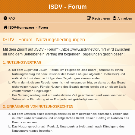
ISDV - Forum
FAQ
Registrieren
Anmelden
ISDV-Homepage
Foren
ISDV - Forum - Nutzungsbedingungen
Mit dem Zugriff auf „ISDV - Forum“ („https://www.isdv.net/forum“) wird zwischen
dir und dem Betreiber ein Vertrag mit folgenden Regelungen geschlossen:
1. NUTZUNGSVERTRAG
Mit dem Zugriff auf „ISDV - Forum“ (im Folgenden „das Board“) schließt du einen
Nutzungsvertrag mit dem Betreiber des Boards ab (im Folgenden „Betreiber“) und
erklärst dich mit den nachfolgenden Regelungen einverstanden.
Wenn du mit diesen Regelungen nicht einverstanden bist, so darfst du das Board
nicht weiter nutzen. Für die Nutzung des Boards gelten jeweils die an dieser Stelle
veröffentlichten Regelungen.
Der Nutzungsvertrag wird auf unbestimmte Zeit geschlossen und kann von beiden
Seiten ohne Einhaltung einer Frist jederzeit gekündigt werden.
2. EINRÄUMUNG VON NUTZUNGSRECHTEN
Mit dem Erstellen eines Beitrags erteilst du dem Betreiber ein einfaches, zeitlich und
räumlich unbeschränktes und unentgeltliches Recht, deinen Beitrag im Rahmen des
Boards zu nutzen.
Das Nutzungsrecht nach Punkt 2, Unterpunkt a bleibt auch nach Kündigung des
Nutzungsvertrages bestehen.