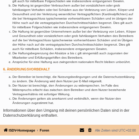
gilt auch für mittelbare Folgeschäden wie insbesondere entgangenen Gewinn.
Die Haftung ist gegenüber Verbrauchern außer bei vorsätzlichem oder grob
fahrlässigem Verhalten oder bei Schäden aus der Verletzung von Leben, Körper und
Gesundheit und der Verletzung wesentlicher Vertragspflichten (Kardinalpflichten) auf
die bei Vertragsschluss typischerweise vorhersehbaren Schäden und im übrigen der
Höhe nach auf die vertragstypischen Durchschnittsschäden begrenzt. Dies gilt auch
für mittelbare Folgeschäden wie insbesondere entgangenen Gewinn.
Die Haftung ist gegenüber Unternehmern außer bei der Verletzung von Leben, Körper
und Gesundheit oder vorsätzlichem oder grob fahrlässigem Verhalten des Betreibers
auf die bei Vertragsschluss typischerweise vorhersehbaren Schäden und im Übrigen
der Höhe nach auf die vertragstypischen Durchschnittsschäden begrenzt. Dies gilt
auch für mittelbare Schäden, insbesondere entgangenen Gewinn.
Die Haftungsbegrenzung der Absätze a bis c gilt sinngemäß auch zugunsten der
Mitarbeiter und Erfüllungsgehilfen des Betreibers.
Ansprüche für eine Haftung aus zwingendem nationalem Recht bleiben unberührt.
6. ÄNDERUNGSVORBEHALT
Der Betreiber ist berechtigt, die Nutzungsbedingungen und die Datenschutzerklärung
zu ändern. Die Änderung wird dem Nutzer per E-Mail mitgeteilt.
Der Nutzer ist berechtigt, den Änderungen zu widersprechen. Im Falle des
Widerspruchs erlischt das zwischen dem Betreiber und dem Nutzer bestehende
Vertragsverhältnis mit sofortiger Wirkung.
Die Änderungen gelten als anerkannt und verbindlich, wenn der Nutzer den
Änderungen zugestimmt hat.
Informationen über den Umgang mit deinen persönlichen Daten sind in der
Datenschutzerklärung enthalten.
ISDV-Homepage
Foren
Alle Zeiten sind
UTC+02:00