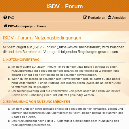
ISDV - Forum
FAQ
Registrieren
Anmelden
ISDV-Homepage
Foren
ISDV - Forum - Nutzungsbedingungen
Mit dem Zugriff auf „ISDV - Forum“ („https://www.isdv.net/forum“) wird zwischen
dir und dem Betreiber ein Vertrag mit folgenden Regelungen geschlossen:
1. NUTZUNGSVERTRAG
Mit dem Zugriff auf „ISDV - Forum“ (im Folgenden „das Board“) schließt du einen
Nutzungsvertrag mit dem Betreiber des Boards ab (im Folgenden „Betreiber“) und
erklärst dich mit den nachfolgenden Regelungen einverstanden.
Wenn du mit diesen Regelungen nicht einverstanden bist, so darfst du das Board
nicht weiter nutzen. Für die Nutzung des Boards gelten jeweils die an dieser Stelle
veröffentlichten Regelungen.
Der Nutzungsvertrag wird auf unbestimmte Zeit geschlossen und kann von beiden
Seiten ohne Einhaltung einer Frist jederzeit gekündigt werden.
2. EINRÄUMUNG VON NUTZUNGSRECHTEN
Mit dem Erstellen eines Beitrags erteilst du dem Betreiber ein einfaches, zeitlich und
räumlich unbeschränktes und unentgeltliches Recht, deinen Beitrag im Rahmen des
Boards zu nutzen.
Das Nutzungsrecht nach Punkt 2, Unterpunkt a bleibt auch nach Kündigung des
Nutzungsvertrages bestehen.