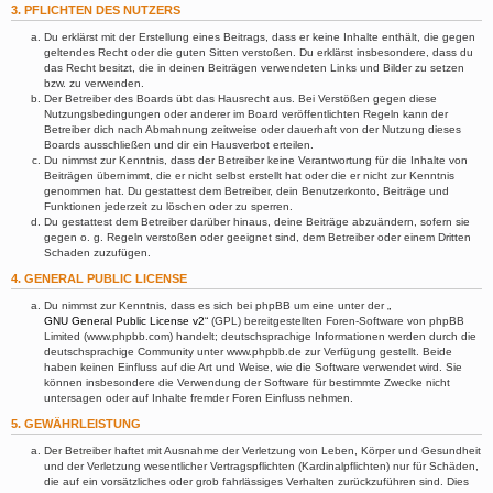
3. PFLICHTEN DES NUTZERS
Du erklärst mit der Erstellung eines Beitrags, dass er keine Inhalte enthält, die gegen
geltendes Recht oder die guten Sitten verstoßen. Du erklärst insbesondere, dass du
das Recht besitzt, die in deinen Beiträgen verwendeten Links und Bilder zu setzen
bzw. zu verwenden.
Der Betreiber des Boards übt das Hausrecht aus. Bei Verstößen gegen diese
Nutzungsbedingungen oder anderer im Board veröffentlichten Regeln kann der
Betreiber dich nach Abmahnung zeitweise oder dauerhaft von der Nutzung dieses
Boards ausschließen und dir ein Hausverbot erteilen.
Du nimmst zur Kenntnis, dass der Betreiber keine Verantwortung für die Inhalte von
Beiträgen übernimmt, die er nicht selbst erstellt hat oder die er nicht zur Kenntnis
genommen hat. Du gestattest dem Betreiber, dein Benutzerkonto, Beiträge und
Funktionen jederzeit zu löschen oder zu sperren.
Du gestattest dem Betreiber darüber hinaus, deine Beiträge abzuändern, sofern sie
gegen o. g. Regeln verstoßen oder geeignet sind, dem Betreiber oder einem Dritten
Schaden zuzufügen.
4. GENERAL PUBLIC LICENSE
Du nimmst zur Kenntnis, dass es sich bei phpBB um eine unter der „
GNU General Public License v2
“ (GPL) bereitgestellten Foren-Software von phpBB
Limited (www.phpbb.com) handelt; deutschsprachige Informationen werden durch die
deutschsprachige Community unter www.phpbb.de zur Verfügung gestellt. Beide
haben keinen Einfluss auf die Art und Weise, wie die Software verwendet wird. Sie
können insbesondere die Verwendung der Software für bestimmte Zwecke nicht
untersagen oder auf Inhalte fremder Foren Einfluss nehmen.
5. GEWÄHRLEISTUNG
Der Betreiber haftet mit Ausnahme der Verletzung von Leben, Körper und Gesundheit
und der Verletzung wesentlicher Vertragspflichten (Kardinalpflichten) nur für Schäden,
die auf ein vorsätzliches oder grob fahrlässiges Verhalten zurückzuführen sind. Dies