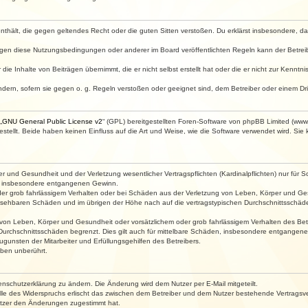
e enthält, die gegen geltendes Recht oder die guten Sitten verstoßen. Du erklärst insbesondere, 
egen diese Nutzungsbedingungen oder anderer im Board veröffentlichten Regeln kann der Betre
die Inhalte von Beiträgen übernimmt, die er nicht selbst erstellt hat oder die er nicht zur Kenn
ndern, sofern sie gegen o. g. Regeln verstoßen oder geeignet sind, dem Betreiber oder einem D
„
GNU General Public License v2
“ (GPL) bereitgestellten Foren-Software von phpBB Limited (ww
ellt. Beide haben keinen Einfluss auf die Art und Weise, wie die Software verwendet wird. Si
 und Gesundheit und der Verletzung wesentlicher Vertragspflichten (Kardinalpflichten) nur für Sc
wie insbesondere entgangenen Gewinn.
der grob fahrlässigem Verhalten oder bei Schäden aus der Verletzung von Leben, Körper und Ges
rhersehbaren Schäden und im übrigen der Höhe nach auf die vertragstypischen Durchschnittsschäde
von Leben, Körper und Gesundheit oder vorsätzlichem oder grob fahrlässigem Verhalten des Betr
Durchschnittsschäden begrenzt. Dies gilt auch für mittelbare Schäden, insbesondere entgangen
gunsten der Mitarbeiter und Erfüllungsgehilfen des Betreibers.
ben unberührt.
enschutzerklärung zu ändern. Die Änderung wird dem Nutzer per E-Mail mitgeteilt.
lle des Widerspruchs erlischt das zwischen dem Betreiber und dem Nutzer bestehende Vertragsverh
utzer den Änderungen zugestimmt hat.