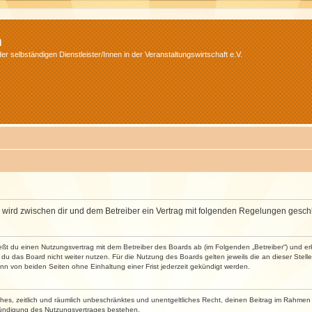
m
r selbständigen Dienstleister/Innen in der Veranstaltungswirtschaft e.V.
m“) wird zwischen dir und dem Betreiber ein Vertrag mit folgenden Regelungen gesch
ließt du einen Nutzungsvertrag mit dem Betreiber des Boards ab (im Folgenden „Betreiber“) und 
du das Board nicht weiter nutzen. Für die Nutzung des Boards gelten jeweils die an dieser Stell
n von beiden Seiten ohne Einhaltung einer Frist jederzeit gekündigt werden.
faches, zeitlich und räumlich unbeschränktes und unentgeltliches Recht, deinen Beitrag im Rahme
Kündigung des Nutzungsvertrages bestehen.