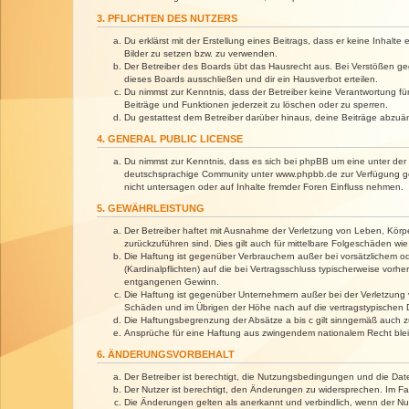
3. PFLICHTEN DES NUTZERS
Du erklärst mit der Erstellung eines Beitrags, dass er keine Inhalt
Bilder zu setzen bzw. zu verwenden.
Der Betreiber des Boards übt das Hausrecht aus. Bei Verstößen g
dieses Boards ausschließen und dir ein Hausverbot erteilen.
Du nimmst zur Kenntnis, dass der Betreiber keine Verantwortung für 
Beiträge und Funktionen jederzeit zu löschen oder zu sperren.
Du gestattest dem Betreiber darüber hinaus, deine Beiträge abzuä
4. GENERAL PUBLIC LICENSE
Du nimmst zur Kenntnis, dass es sich bei phpBB um eine unter der 
deutschsprachige Community unter www.phpbb.de zur Verfügung gest
nicht untersagen oder auf Inhalte fremder Foren Einfluss nehmen.
5. GEWÄHRLEISTUNG
Der Betreiber haftet mit Ausnahme der Verletzung von Leben, Körper
zurückzuführen sind. Dies gilt auch für mittelbare Folgeschäden 
Die Haftung ist gegenüber Verbrauchern außer bei vorsätzlichem o
(Kardinalpflichten) auf die bei Vertragsschluss typischerweise vo
entgangenen Gewinn.
Die Haftung ist gegenüber Unternehmern außer bei der Verletzung 
Schäden und im Übrigen der Höhe nach auf die vertragstypischen 
Die Haftungsbegrenzung der Absätze a bis c gilt sinngemäß auch zu
Ansprüche für eine Haftung aus zwingendem nationalem Recht blei
6. ÄNDERUNGSVORBEHALT
Der Betreiber ist berechtigt, die Nutzungsbedingungen und die Dat
Der Nutzer ist berechtigt, den Änderungen zu widersprechen. Im Fa
Die Änderungen gelten als anerkannt und verbindlich, wenn der N