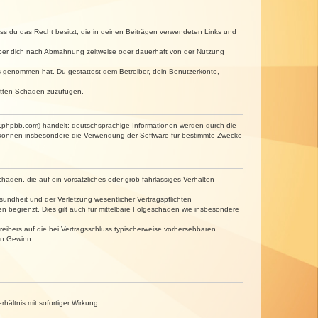
dass du das Recht besitzt, die in deinen Beiträgen verwendeten Links und
iber dich nach Abmahnung zeitweise oder dauerhaft von der Nutzung
tnis genommen hat. Du gestattest dem Betreiber, dein Benutzerkonto,
ritten Schaden zuzufügen.
w.phpbb.com) handelt; deutschsprachige Informationen werden durch die
e können insbesondere die Verwendung der Software für bestimmte Zwecke
häden, die auf ein vorsätzliches oder grob fahrlässiges Verhalten
undheit und der Verletzung wesentlicher Vertragspflichten
n begrenzt. Dies gilt auch für mittelbare Folgeschäden wie insbesondere
eibers auf die bei Vertragsschluss typischerweise vorhersehbaren
en Gewinn.
ältnis mit sofortiger Wirkung.