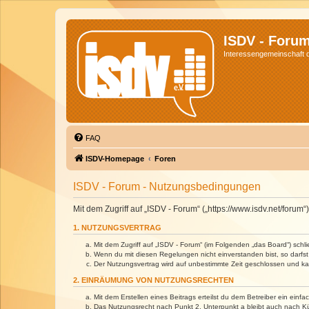
ISDV - Foru
Interessengemeinschaft de
FAQ
ISDV-Homepage
Foren
ISDV - Forum - Nutzungsbedingungen
Mit dem Zugriff auf „ISDV - Forum“ („https://www.isdv.net/foru
1. NUTZUNGSVERTRAG
Mit dem Zugriff auf „ISDV - Forum“ (im Folgenden „das Board“) sch
Wenn du mit diesen Regelungen nicht einverstanden bist, so darfst 
Der Nutzungsvertrag wird auf unbestimmte Zeit geschlossen und kan
2. EINRÄUMUNG VON NUTZUNGSRECHTEN
Mit dem Erstellen eines Beitrags erteilst du dem Betreiber ein ein
Das Nutzungsrecht nach Punkt 2, Unterpunkt a bleibt auch nach 