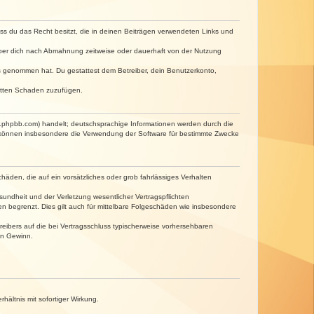
dass du das Recht besitzt, die in deinen Beiträgen verwendeten Links und
iber dich nach Abmahnung zeitweise oder dauerhaft von der Nutzung
tnis genommen hat. Du gestattest dem Betreiber, dein Benutzerkonto,
ritten Schaden zuzufügen.
w.phpbb.com) handelt; deutschsprachige Informationen werden durch die
e können insbesondere die Verwendung der Software für bestimmte Zwecke
häden, die auf ein vorsätzliches oder grob fahrlässiges Verhalten
undheit und der Verletzung wesentlicher Vertragspflichten
n begrenzt. Dies gilt auch für mittelbare Folgeschäden wie insbesondere
eibers auf die bei Vertragsschluss typischerweise vorhersehbaren
en Gewinn.
ältnis mit sofortiger Wirkung.