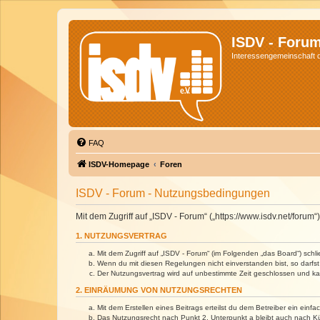
ISDV - Foru
Interessengemeinschaft de
FAQ
ISDV-Homepage
Foren
ISDV - Forum - Nutzungsbedingungen
Mit dem Zugriff auf „ISDV - Forum“ („https://www.isdv.net/foru
1. NUTZUNGSVERTRAG
Mit dem Zugriff auf „ISDV - Forum“ (im Folgenden „das Board“) sch
Wenn du mit diesen Regelungen nicht einverstanden bist, so darfst 
Der Nutzungsvertrag wird auf unbestimmte Zeit geschlossen und kan
2. EINRÄUMUNG VON NUTZUNGSRECHTEN
Mit dem Erstellen eines Beitrags erteilst du dem Betreiber ein ein
Das Nutzungsrecht nach Punkt 2, Unterpunkt a bleibt auch nach 