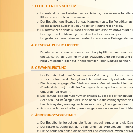
3. PFLICHTEN DES NUTZERS
Du erklärst mit der Erstellung eines Beitrags, dass er keine Inhalt
Bilder zu setzen bzw. zu verwenden.
Der Betreiber des Boards übt das Hausrecht aus. Bei Verstößen g
dieses Boards ausschließen und dir ein Hausverbot erteilen.
Du nimmst zur Kenntnis, dass der Betreiber keine Verantwortung für 
Beiträge und Funktionen jederzeit zu löschen oder zu sperren.
Du gestattest dem Betreiber darüber hinaus, deine Beiträge abzuä
4. GENERAL PUBLIC LICENSE
Du nimmst zur Kenntnis, dass es sich bei phpBB um eine unter der 
deutschsprachige Community unter www.phpbb.de zur Verfügung gest
nicht untersagen oder auf Inhalte fremder Foren Einfluss nehmen.
5. GEWÄHRLEISTUNG
Der Betreiber haftet mit Ausnahme der Verletzung von Leben, Körper
zurückzuführen sind. Dies gilt auch für mittelbare Folgeschäden 
Die Haftung ist gegenüber Verbrauchern außer bei vorsätzlichem o
(Kardinalpflichten) auf die bei Vertragsschluss typischerweise vo
entgangenen Gewinn.
Die Haftung ist gegenüber Unternehmern außer bei der Verletzung 
Schäden und im Übrigen der Höhe nach auf die vertragstypischen 
Die Haftungsbegrenzung der Absätze a bis c gilt sinngemäß auch zu
Ansprüche für eine Haftung aus zwingendem nationalem Recht blei
6. ÄNDERUNGSVORBEHALT
Der Betreiber ist berechtigt, die Nutzungsbedingungen und die Dat
Der Nutzer ist berechtigt, den Änderungen zu widersprechen. Im Fa
Die Änderungen gelten als anerkannt und verbindlich, wenn der N