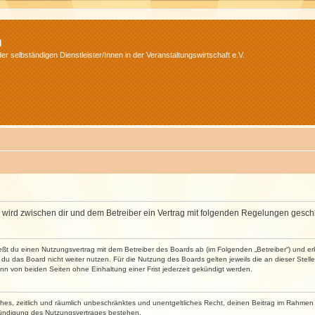
m
r selbständigen Dienstleister/Innen in der Veranstaltungswirtschaft e.V.
m“) wird zwischen dir und dem Betreiber ein Vertrag mit folgenden Regelungen gesch
ließt du einen Nutzungsvertrag mit dem Betreiber des Boards ab (im Folgenden „Betreiber“) und 
du das Board nicht weiter nutzen. Für die Nutzung des Boards gelten jeweils die an dieser Stell
n von beiden Seiten ohne Einhaltung einer Frist jederzeit gekündigt werden.
faches, zeitlich und räumlich unbeschränktes und unentgeltliches Recht, deinen Beitrag im Rahme
Kündigung des Nutzungsvertrages bestehen.