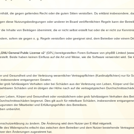
e enthält, die gegen geltendes Recht oder die guten Sitten verstoßen. Du erklärst insbesondere, 
egen diese Nutzungsbedingungen oder anderer im Board veröffentlichten Regeln kann der Betre
die Inhalte von Beiträgen übernimmt, die er nicht selbst erstellt hat oder die er nicht zur Kenn
ndern, sofern sie gegen o. g. Regeln verstoßen oder geeignet sind, dem Betreiber oder einem D
„
GNU General Public License v2
“ (GPL) bereitgestellten Foren-Software von phpBB Limited (ww
ellt. Beide haben keinen Einfluss auf die Art und Weise, wie die Software verwendet wird. Si
 und Gesundheit und der Verletzung wesentlicher Vertragspflichten (Kardinalpflichten) nur für Sc
wie insbesondere entgangenen Gewinn.
der grob fahrlässigem Verhalten oder bei Schäden aus der Verletzung von Leben, Körper und Ges
rhersehbaren Schäden und im übrigen der Höhe nach auf die vertragstypischen Durchschnittsschäde
von Leben, Körper und Gesundheit oder vorsätzlichem oder grob fahrlässigem Verhalten des Betr
Durchschnittsschäden begrenzt. Dies gilt auch für mittelbare Schäden, insbesondere entgangen
gunsten der Mitarbeiter und Erfüllungsgehilfen des Betreibers.
ben unberührt.
enschutzerklärung zu ändern. Die Änderung wird dem Nutzer per E-Mail mitgeteilt.
lle des Widerspruchs erlischt das zwischen dem Betreiber und dem Nutzer bestehende Vertragsverh
utzer den Änderungen zugestimmt hat.