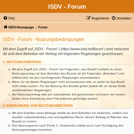
ISDV - Forum
FAQ
Registrieren
Anmelden
ISDV-Homepage
Foren
ISDV - Forum - Nutzungsbedingungen
Mit dem Zugriff auf „ISDV - Forum“ („https://www.isdv.net/forum“) wird zwischen
dir und dem Betreiber ein Vertrag mit folgenden Regelungen geschlossen:
1. NUTZUNGSVERTRAG
Mit dem Zugriff auf „ISDV - Forum“ (im Folgenden „das Board“) schließt du einen
Nutzungsvertrag mit dem Betreiber des Boards ab (im Folgenden „Betreiber“) und
erklärst dich mit den nachfolgenden Regelungen einverstanden.
Wenn du mit diesen Regelungen nicht einverstanden bist, so darfst du das Board
nicht weiter nutzen. Für die Nutzung des Boards gelten jeweils die an dieser Stelle
veröffentlichten Regelungen.
Der Nutzungsvertrag wird auf unbestimmte Zeit geschlossen und kann von beiden
Seiten ohne Einhaltung einer Frist jederzeit gekündigt werden.
2. EINRÄUMUNG VON NUTZUNGSRECHTEN
Mit dem Erstellen eines Beitrags erteilst du dem Betreiber ein einfaches, zeitlich und
räumlich unbeschränktes und unentgeltliches Recht, deinen Beitrag im Rahmen des
Boards zu nutzen.
Das Nutzungsrecht nach Punkt 2, Unterpunkt a bleibt auch nach Kündigung des
Nutzungsvertrages bestehen.