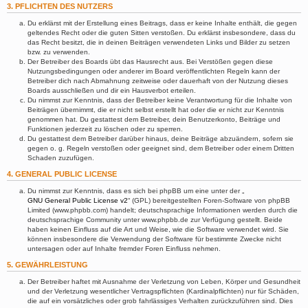
3. PFLICHTEN DES NUTZERS
Du erklärst mit der Erstellung eines Beitrags, dass er keine Inhalte enthält, die gegen
geltendes Recht oder die guten Sitten verstoßen. Du erklärst insbesondere, dass du
das Recht besitzt, die in deinen Beiträgen verwendeten Links und Bilder zu setzen
bzw. zu verwenden.
Der Betreiber des Boards übt das Hausrecht aus. Bei Verstößen gegen diese
Nutzungsbedingungen oder anderer im Board veröffentlichten Regeln kann der
Betreiber dich nach Abmahnung zeitweise oder dauerhaft von der Nutzung dieses
Boards ausschließen und dir ein Hausverbot erteilen.
Du nimmst zur Kenntnis, dass der Betreiber keine Verantwortung für die Inhalte von
Beiträgen übernimmt, die er nicht selbst erstellt hat oder die er nicht zur Kenntnis
genommen hat. Du gestattest dem Betreiber, dein Benutzerkonto, Beiträge und
Funktionen jederzeit zu löschen oder zu sperren.
Du gestattest dem Betreiber darüber hinaus, deine Beiträge abzuändern, sofern sie
gegen o. g. Regeln verstoßen oder geeignet sind, dem Betreiber oder einem Dritten
Schaden zuzufügen.
4. GENERAL PUBLIC LICENSE
Du nimmst zur Kenntnis, dass es sich bei phpBB um eine unter der „
GNU General Public License v2
“ (GPL) bereitgestellten Foren-Software von phpBB
Limited (www.phpbb.com) handelt; deutschsprachige Informationen werden durch die
deutschsprachige Community unter www.phpbb.de zur Verfügung gestellt. Beide
haben keinen Einfluss auf die Art und Weise, wie die Software verwendet wird. Sie
können insbesondere die Verwendung der Software für bestimmte Zwecke nicht
untersagen oder auf Inhalte fremder Foren Einfluss nehmen.
5. GEWÄHRLEISTUNG
Der Betreiber haftet mit Ausnahme der Verletzung von Leben, Körper und Gesundheit
und der Verletzung wesentlicher Vertragspflichten (Kardinalpflichten) nur für Schäden,
die auf ein vorsätzliches oder grob fahrlässiges Verhalten zurückzuführen sind. Dies