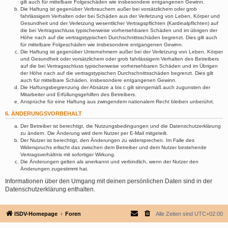
gilt auch für mittelbare Folgeschäden wie insbesondere entgangenen Gewinn.
Die Haftung ist gegenüber Verbrauchern außer bei vorsätzlichem oder grob
fahrlässigem Verhalten oder bei Schäden aus der Verletzung von Leben, Körper und
Gesundheit und der Verletzung wesentlicher Vertragspflichten (Kardinalpflichten) auf
die bei Vertragsschluss typischerweise vorhersehbaren Schäden und im übrigen der
Höhe nach auf die vertragstypischen Durchschnittsschäden begrenzt. Dies gilt auch
für mittelbare Folgeschäden wie insbesondere entgangenen Gewinn.
Die Haftung ist gegenüber Unternehmern außer bei der Verletzung von Leben, Körper
und Gesundheit oder vorsätzlichem oder grob fahrlässigem Verhalten des Betreibers
auf die bei Vertragsschluss typischerweise vorhersehbaren Schäden und im Übrigen
der Höhe nach auf die vertragstypischen Durchschnittsschäden begrenzt. Dies gilt
auch für mittelbare Schäden, insbesondere entgangenen Gewinn.
Die Haftungsbegrenzung der Absätze a bis c gilt sinngemäß auch zugunsten der
Mitarbeiter und Erfüllungsgehilfen des Betreibers.
Ansprüche für eine Haftung aus zwingendem nationalem Recht bleiben unberührt.
6. ÄNDERUNGSVORBEHALT
Der Betreiber ist berechtigt, die Nutzungsbedingungen und die Datenschutzerklärung
zu ändern. Die Änderung wird dem Nutzer per E-Mail mitgeteilt.
Der Nutzer ist berechtigt, den Änderungen zu widersprechen. Im Falle des
Widerspruchs erlischt das zwischen dem Betreiber und dem Nutzer bestehende
Vertragsverhältnis mit sofortiger Wirkung.
Die Änderungen gelten als anerkannt und verbindlich, wenn der Nutzer den
Änderungen zugestimmt hat.
Informationen über den Umgang mit deinen persönlichen Daten sind in der
Datenschutzerklärung enthalten.
ISDV-Homepage
Foren
Alle Zeiten sind
UTC+02:00